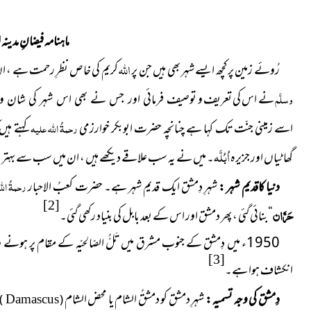
ماہنامہ فیضانِ مدینہ اپر
اللہ
رُوئے زمین پر کچھ ایسے شہر بھی ہیں جن پر
کریم کی خاص نظرِ رحمت ہے ، ان
وسلَّم
نے اس کی تعریف و
توصیف فرمائی اور جس نے بھی اس شہر کی شان و
اسے زمینی جنّت تک کہا ہے چنانچہ حضرت
ابوبکر خوارزمی
رحمۃُ اللہ علیہ
کہتے ہیں 
اُبُلَّہ
گھاٹیاں اور جزیرہ
۔ میں نے یہ سب علاقے دیکھے ہیں ، ان میں سب سے بہتر دم
دنیا کاقدیم شہر :
شہرِ دِمشق ایک قدیم شہر ہے۔ حضرت کعبُ الاحبار
رحمۃُ الل
[2]
حَرَّان
“بنائی گئی ، پھر دمشق اور اس کے بعد بابل کی بنیاد رکھی گئی۔
1950ء میں دِمشق کے جنوب مشرق میں تَلُّ الصّالِحیّہ کے مقام پر ہو
[3]
انکشاف ہوا ہے۔
دِمشق کی وجہ تسمیہ :
شہرِ دمشق کو دمشقُ الشام یا محض الشام
)
(
Damascus