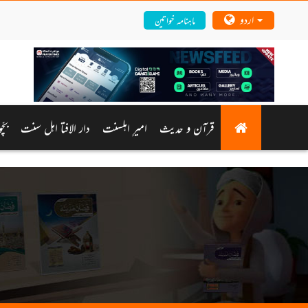
اردو
ماہنامہ خواتین
قرآن و حدیث
امیرِ اہلسنت
دار الافتا اہل سنت
بچّ