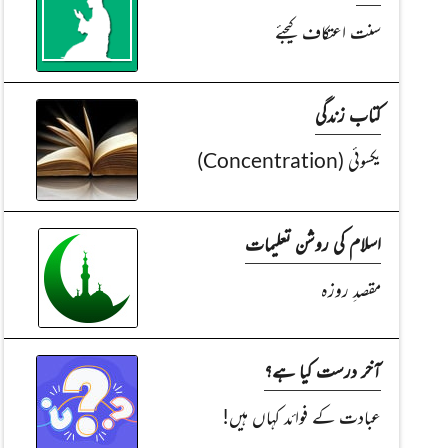
سنت اعتکاف کیجئے
کتاب زندگی
یکسوئی (Concentration)
اسلام کی روشن تعلیمات
مقصدِ روزہ
آخر درست کیا ہے؟
عبادت کے فوائد کہاں ہیں!