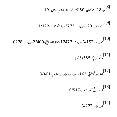
[8]
پ18 ، المؤمنون : 50- آثار البلاد واخبار العباد ، ص191
[9]
مسلم ، ص1201 ، حدیث : 3773- بہار شریعت ، 1/122
[10]
مسند احمد ، 6/152 ، حدیث : 17477- مشکاۃ المصابیح ، 2/460 ، حدیث : 6278
[11]
مراٰۃ المناجیح ، 8/585ملخصاً
[12]
البلدان للیعقوبی ، 163- اردو دائرہ معارف اسلامیہ ، 9/401
[13]
الاصابہ فی تمییز الصحابہ ، 6/517
[14]
اسد الغابۃ ، 5/222