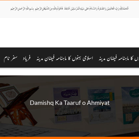
وں کا ماہنامہ فیضان مدینہ
اسلامی بہنوں کا ماہنامہ فیضانِ مدینہ
فریاد
سفر نام
Damishq Ka Taaruf o Ahmiyat