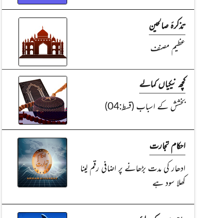
تذکرۂ صالحین
عظیم مصنف
کچھ نیکیاں کمالے
بخشش کے اسباب (قسط:04)
احکام تجارت
ادھار کی مدت بڑھانے پر اضافی رقم لینا
کھلا سود ہے