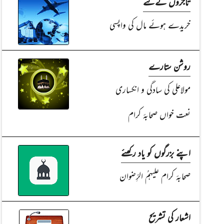
تاجروں کےلئے
خریدے ہوئے مال کی واپسی
روشن ستارے
مولاعلی کی سادگی و انکساری
نعت خواں صحابۂ کرام
اپنے بزرگوں کو یاد رکھئے
صحابۂ کرام علیہمُ الرِّضوان
اشعار کی تشریح