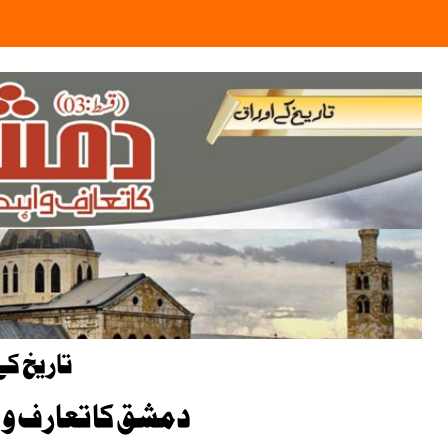
تاریخ کے
دمشق کا تعارف و