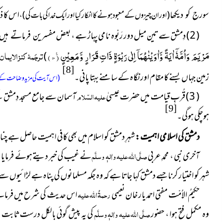
اس کا ذک
سورج کو دیکھا
( اور ان چیزوں کے معبود ہونے
کا انکار کیا اور ایک خدا کی بات کی ) ،
( 2 ) دِمشق سے تین میل دور رَبْوہ نامی پہاڑ ہے ، بعض
مفسرین فرماتے ہیں 
مَرْیَمَ وَاُمَّهٗۤ اٰیَةً وَّاٰوَیْنٰهُمَاۤ اِلٰى رَبْوَةٍ ذَاتِ قَرَارٍ وَّمَعِیْنٍ۠ ( ۵۰ )
ترجَمۂ کنز الایمان
(
[8]
زمین جہاں بسنے کا مقام اور نگاہ کے سامنے بہتا پانی۔
(اس آیت کی مزید وضاحت کے 
( 3 ) قُربِ قیامت میں حضرت عیسیٰ
علیہ السّلام
آسمان سے جامع مسجد دِمشق کے
[9]
ہوچکی ہوگی۔
دمشق کی اسلامی اہمیت :
شہرِ دمشق کو اسلام میں بھی کافی اہمیت حاصل ہے چنان
آخری نبی ، محمدِ عربی
صلَّی اللہ علیہ واٰلہٖ وسلَّم
نے غیب کی خبر دیتے ہوئے فرمایا : 
شہر کو اختیار کرنا جسے دمشق کہا جاتا ہے کہ وہ جگہ مسلمانوں کی پناہ ہے لڑائیوں س
حکیمُ الاُمّت مفتی احمد یار خان نعیمی
رحمۃُ اللہ علیہ
اس حدیث کی شرح میں فرماتے ہی
وہ مکمل فتح ہوا ، حضور
صلَّی اللہ علیہ واٰلہٖ وسلَّم
کی یہ پیش گوئی بالکل درست ثابت ہو