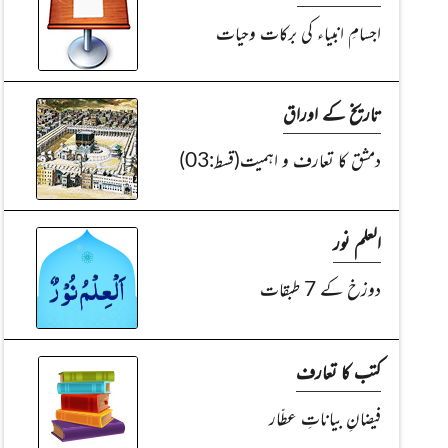
اجسامِ انبیاء کی برکات وحیات
تاریخ کے اوراق
دمشق کا تعارف و اہمیت(قسط:03)
العلم نور
دوزخ کے 7 طبقات
کتب کا تعارف
فیضانِ بیاناتِ عطّار