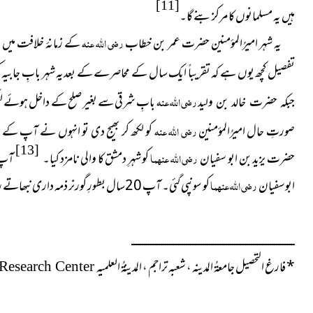
[11]
ہیں یہ مسلمانوں کا مرکز بنے گا۔
یہ شہر امیرُالمؤمنین حضرت عمر بن خطاب
رضی اللہ عنہ
تفصیل کچھ یوں ہے کہ تقریباً ایک سال کے محاصرے کے بعدیہ شہر بابِ جابیہ 
رضی اللہ عنہ
بابِ شرقی سے بغیر صلح
کے داخل ہوئے لیک
جبکہ حضرت خالد بن ولید
صورتِ حال امیرُالمؤمنین
رضی اللہ عنہ
کو لکھ کر بھیج دی تو انہوں نے آپ کے فیص
[13]
حضرت
یزید بن ابو سفیان
رضی اللہ عنہما
کو شہرِ دمشق کا والی نامزد کیا۔
آپ 
ابوسفیان
رضی اللہ عنہما
کو سونپی گئی۔ آپ 20سال بطورِ گورنر ذمہ داری نبھاتے رہے اور بعد میں 20 سال تک اسلامی دنیا کے امیر رہے۔
ــــــــــــــــــــــــــــــــــــــــــــــــــــــــــــــــــــــــــــــ
*
فارغ التحصیل جامعۃُ المدینہ ، شعبہ تراجم ، المدینۃُ العلمیہ
 Research Center