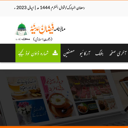
رمضان المبارک/شوال المکرم 1444 ھ | اپریل 2023 ء
آخری صفحہ
بکنگ
آرکائیو
مصنفین
شمارہ ڈاؤن لوڈ کیجئے