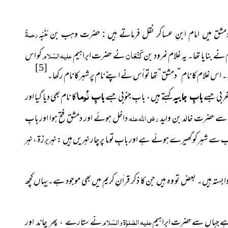
رحمۃُ
 دمشق میں امام ابنِ عساکر نقل فرماتے ہیں : حضرت وہب بن مُنَبِّہ
کَنْعَان
ے بنایا تھا۔ یہ غلام نمرود بن
نے حضرت ابراہیم
علیہ السّلام
کو اس
[5]
غلام کا نام ”دمشق“ تھا تو اُس نے اپنے نام پر شہر کا نام رکھا۔
تُوما
ربی جسے
کہتے ہیں ، بابِ جنوبی جسے
کا نام بھی دیا گیا اور
بابِ جابیہ
بابِ
ے حضرت خالد بن ولید
رضی اللہ عنہ
داخل ہوئے اور دمشق فتح ہوا اور بابِ
ب سے شہر کو گھیرے ہوئے ہے اور بابِ توما پر چار نہریں ہیں : نہربرزۃ ، نہر
وابستہ ہیں۔ بعض تو وہ ہیں جن کا ذکر قراٰنِ کریم میں بھی موجود ہے۔یہاں کچھ
 ہے جہاں سے حضرت ابراہیم
علیہ الصّلوٰۃ و السّلام
نے
ستارے ، پھر چاند اور