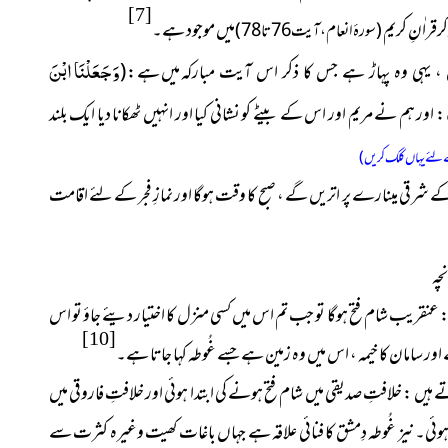
[7]
رقراٰنِ کریم
میں موجود ہے۔
( سورۂ انعام ، آیت 76تا78 )
وَجَعَلْنَا ابْنَ
میں ہے :
)
، یہی وہ پہاڑ ہے جس کا ذکر اس آیت مبارکہ
: اور ہم نے مریم اور اس کے بیٹے کو نشانی کیا اور انہیں ٹھکانا دیا ایک بلند
لئے یہاں کلک کریں)
 شرقی مینارے پر اتریں گے ، صبح کا وقت ہوگا اور نمازِ فجر کے لئے اقامت
چہ
عنقریب شام فتح ہوگا تو جب تم اس میں کسی منزل کا اختیار دیئے جاؤ تو اس
[10]
ے اور سامان کا خیمہ ، اس میں وہ زمین ہے جسے غُوطہ کہا جاتا ہے۔
ں : خلافتِ صدیقی میں شام فتح ہونے کی ابتدا ہوئی اور خلافتِ فاروقی میں
ئی۔ نیز غُوطہ دِمشق کا فنائی علاقہ ہے جہاں باغات کھیت وغیرہ کثرت سے