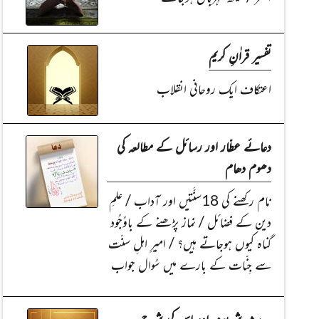
تفسیر قراٰنِ کریم
اعتکاف ایک روحانی انقلاب
دعائے عطّار اور رسائل کے مطالعہ کی
دھوم دھام
نام رکھنے کی 18سنَّتیں اور آداب / علمِ
دین کے فضائل / نماز پڑھنے کے باوُجُود
گناہ کیوں ہوجاتے ہیں؟ / امیرِ اہلِ سنّت
سے جِنّات کے بارے میں سُوال جواب
حدیث شریف اور اس کی شرح