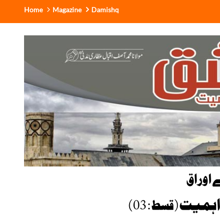
Home
Magazine
Damishq
 اوراق
 اہمیت
( قسط : 03 )