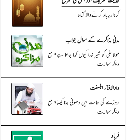
کرداربرباد کرنےوالا گناہ
مدنی مذاکرے کے سوال جواب
مولا علی کو شیرِ خدا کیوں کہا جاتا ہے؟ مع
دیگر سوالات
دارالافتاء اہلسنت
روزے کی حالت میں دھونی لینا کیسا؟ مع
دیگر سوالات
فریاد