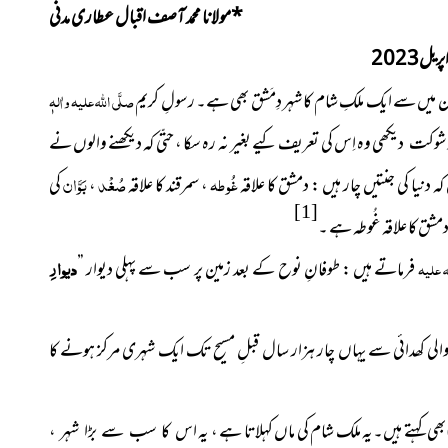
*
مولانا محمد آصف اقبال عطاری مدنی
یل2023
 میں سے ایک ملکِ شام کا شہر دِمَشق بھی ہے۔ رسولِ کریم
صلَّی اللہ علیہ واٰلہٖ
وہ اِس کی تعریف کیے بغیر نہ رہ سکا ، حتّی کہ دیکھنے والوں نے
شوکت دیکھی
غُوطہ
صُغْد
بَوَّان
کہ دنیا کی جنتیں چار ہیں : دمشق کا علاقہ
، سمرقند کا علاقہ
،
کی
[1]
شق کا علاقہ غُوطہ ہے ۔
دیوارِ
ہ علیہ
فرماتے ہیں : طوفانِ نوح کے بعد زمین پر سب سے پہلی دیوار ”
نے والی کھدائی سے یہاں چار ہزار سال قبلِ مسیح تک ایک شہری مرکز ہونے کا
بھی کہتے ہیں۔یہ ملک شام کی ماں کہلاتا ہے ، یہ
اس کا سب سے بڑا شہر ،