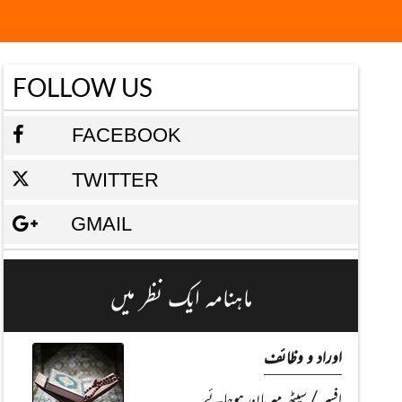
FOLLOW US
FACEBOOK
TWITTER
GMAIL
ماہنامہ ایک نظر میں
اوراد و وظائف
افسر / سیٹھ مہربان ہوجائے