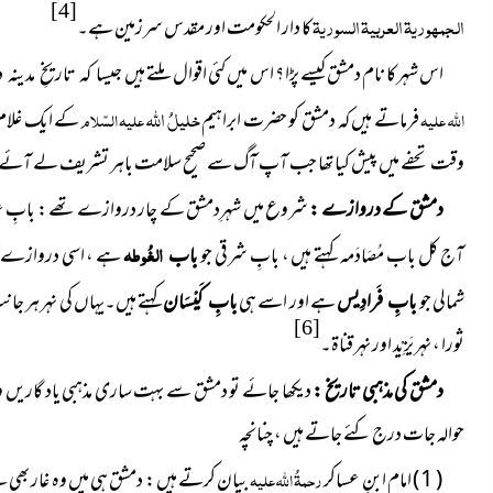
[4]
الجمہوریۃ العربیۃ السوریۃ
کا دار الحکومت
اور مقدس سرزمین ہے۔
اس شہر کا نام دمشق کیسے پڑا ؟ اس میں کئی اقوال ملتے ہیں
جیسا کہ تاریخِ مدینہ
خلیلُ اللہ
اللہ علیہ
فرماتے ہیں کہ دمشق کو حضرت
ابراہیم
علیہ السّلام
کے ایک غلام ن
وقت تحفے میں پیش کیا تھا جب آپ آگ سے صحیح سلامت باہر تشریف لے آئے۔ اس 
دمشق کے دروازے :
شروع میں شہرِدمشق کے چار دروازے
تھے : بابِ غ
الغُوطہ
آج کل باب مُصَادَمہ کہتے ہیں ، بابِ شرقی جو
ہے ، اسی دروازے س
باب
شمالی جو
ہے اور اسے ہی
کہتے ہیں۔یہاں کی نہر ہر جان
بابِ فَرادِیس
بابِ کَیْسَان
[6]
ثورا ، نہر یَزِیْد اور نہر قناۃ۔
دمشق کی مذہبی تاریخ :
دیکھا جائے تو دمشق سے بہت ساری
مذہبی یاد گاریں 
حوالہ جات درج کئے جاتے ہیں ، چنانچہ
( 1 ) امام ابنِ عساکر
رحمۃُ اللہ علیہ
بیان کرتے ہیں : دمشق ہی میں وہ غار بھی