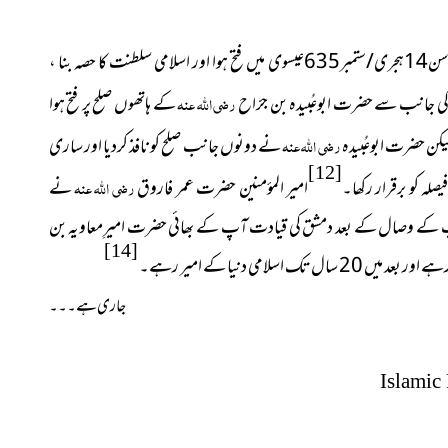
کے زمانۂ خلافت میں سن14ہجری/ستمبر635عیسوی میں فتح ہوا اور اسلامی سلطنت کا حصہ بنا ،
کی جانب سے حضرت ابوعُبیدہ بن جرّاح
رضی اللہ عنہ
کے ہاتھوں صلح پر فتح
ہوا
ن حضرت ابوعُبیدہ
رضی اللہ عنہ
نے دونوں جانب صلح کو نافذ کردیا اور ساری
[12]
لہ کو برقرار
امیر المؤمنین حضرت عمر فاروق
رضی اللہ عنہ
نے
رکھا۔
کے وصال کے بعد دمشق کی قیادت آپ کے بھائی حضرت
امیرِمعاویہ بن
[14]
جاری ہے۔۔۔
Islamic