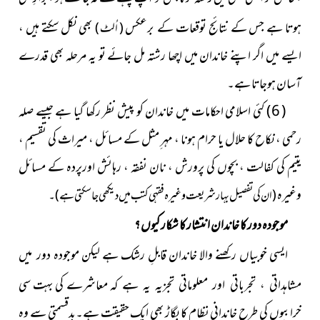
ہوتا ہے جس کے نتائج توقعات
بھی نکل سکتے ہیں ،
کے برعکس
( اُلٹ )
ایسے میں اگر اپنے خاندان
میں اچھا رشتہ مل جائے تو یہ مرحلہ بھی قدرے
آسان ہوجاتا ہے۔
( 6 ) کئی اسلامی احکامات میں خاندان کو پیش نظر رکھا گیا ہے جیسے صلہ
رحمی ، نکاح کا حلال یا حرام ہونا ، مہر ِمثل کے مسائل ، میراث کی تقسیم ،
یتیم کی کفالت ، بچوں کی پرورش ، نان نفقہ ، رہائش اورپردہ کے مسائل
وغیرہ
( ان کی تفصیل بہار شریعت وغیرہ فقہی کتب میں دیکھی جاسکتی ہے ) ۔
موجودہ دور کا خاندان انتشار کا شکار کیوں ؟
ایسی خوبیاں رکھنے والا خاندان قابلِ رشک ہے لیکن موجودہ
دور میں
معاشرے
کی بہت سی
مشاہداتی ، تجرباتی اور معلوماتی تجزیہ یہ ہے کہ
خرابیوں کی طرح خاندانی نظام کا بگاڑ بھی ایک حقیقت ہے۔بدقسمتی سے وہ