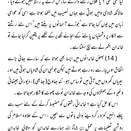
رشتے دار نے سازش کرکے یہ رشتہ نہیں ہونے دیا ،
کیا کمی تھی ؟ یا فلاں
حالانکہ شادی وہیں ہوتی ہے جہاں نصیب میں لکھا ہوتا ہے اسی کو عوامی
زبان میں یوں کہا جاتا ہے’’جوڑے آسمانوں پر بنتے
ہیں‘‘ اس لئے رشتے
سے اِنکار پر دشمنیاں پالنے کے بجائے تقدیر کے لکھے پر یقین کرلیا جائے تو
خاندان بکھرنے سے بچ سکتا ہے۔
( 14 ) بعض خاندانوں میں ایسا بھی ہوتا ہے کہ سارے بھائی بڑے
اتفاق اور پیار سے رہ رہے ہوتے ہیں لیکن جونہی ان کی شادیاں ہوتی ہیں اور
بیویاں گھروں میں آتی ہیں تو ساس بہو ، نند بھاوج ( بھابھی ) ، دیورانی جیٹھانی
وغیرہ کے جھگڑوں کی وجہ سے خاندان ٹوٹ پھوٹ کا شکار ہوجاتا ہے۔
اس کا حل کیا ہے ؟ خاندانی رشتوں کو مضبوط کرنے کے لئے سب سے
پہلے انہیں کمزور کردینے والی باتوں سے بچیں ، اس کے علاوہ اسلام کی
اِن شآءَ اللہ
روشن تعلیمات پر عمل
ہمارے
خاندان کو مثالی خاندان