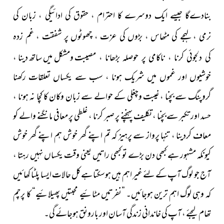
بنادےگا جیسے ایک دوسرے کا احترام ،
حقوق کی ادائیگی ، زبان کی
نرمی ، لہجے کی مٹھاس ، بڑوں کی عزت ،
چھوٹوں پر شفقت ، غم زدہ
مصیبت ومشکل میں ساتھ دینا ،
کی دلجوئی کرنا ، ناکامی پر حوصلہ بڑھانا ،
خوشیوں اور غموں میں شریک ہونا ، سب سے یکساں تعلقات رکھنا
گروپنگ سے بچنا ، غیبت وچغلی کے حوالے سے زبان وکان کا کچا نہ ہونا ،
حسد اور تکبر سے بچنا ، تکلیف پہنچنے پر صبر کرنا ، غلطی پر معافی مانگنے والے کو
معاف کردینا ، تنہا پرواز سے پرہیز کہ تم اپنے گھر خوش ہم اپنے گھر خوش
کیونکہ مشہور ہے کبھی دن بڑے تو کبھی راتیں یعنی وقت یکساں نہیں رہتا ،
آج جو لوگ آپ کے لئے غیر اہم ہیں ہوسکتا ہے کل حالات ایسا پلٹا کھائیں
کہ وہی لوگ اہم ترین ہوجائیں۔ ”نفرتیں مٹائیے محبتیں پھیلائیے“ کا پرچم
تھام لیجئے ، آپ کی خاندانی زندگی آسان اور بارونق ہوجائے گی۔