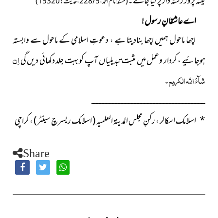
کینہ پَرْوَر رشتہ دار پر کیا جائے۔
( مسند امام احمد ، 5 / 228 ، حدیث : 15320 )
اے عاشقانِ رسول !
اچھا ماحول ہمیں اچھا بنادیتا ہے ، دعوتِ اسلامی کے ماحول سے وابستہ
اِن
ہوجائیے ، کردار وعمل میں مثبت تبدیلیاں آپ کو بہت جلد دکھائی دیں گی
شآءَ اللہ الکریم
۔
ــــــــــــــــــــــــــــــــــــــــــــــــــــــــــــــــــــــــــــــ
*
اسلامک اسکالر ، رکنِ مجلس المدینۃ العلمیہ ( اسلامک ریسرچ سینٹر ) ، کراچی
Share