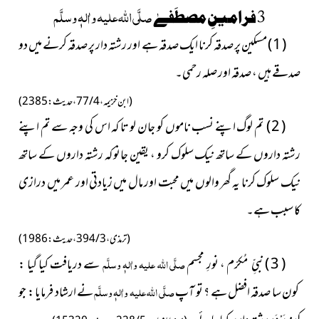
صلَّی اللہ علیہ واٰلہٖ وسلَّم
3
فرامینِ مصطَفےٰ
( 1 ) مسکین پر صدقہ کرنا ایک صدقہ ہے اور رشتہ دار پر صدقہ کرنے میں دو
صدقے ہیں ، صدقہ اور صلہ رحمی۔
( ابن خزیمہ ، 4 / 77 ، حدیث : 2385 )
( 2 ) تم لوگ اپنے نسب ناموں کو جان لو تا کہ اس کی وجہ سے تم اپنے
رشتہ داروں کے ساتھ نیک سلوک کرو ، یقین جانو کہ رشتہ داروں کے ساتھ
نیک سلوک کرنا یہ گھر والوں میں محبت اور مال میں زیادتی اور عمر میں درازی
کا سبب ہے۔
( ترمذی ، 3 / 394 ، حدیث : 1986 )
( 3 ) نبیِّ
مُکرّم ، نورِ مجسم
صلَّی اللہ علیہ واٰلہٖ وسلَّم
سے دریافت کیا گیا :
کون سا صدقہ افضل ہے ؟ تو آپ
صلَّی اللہ علیہ واٰلہٖ وسلَّم
نے ارشاد فرمایا : جو