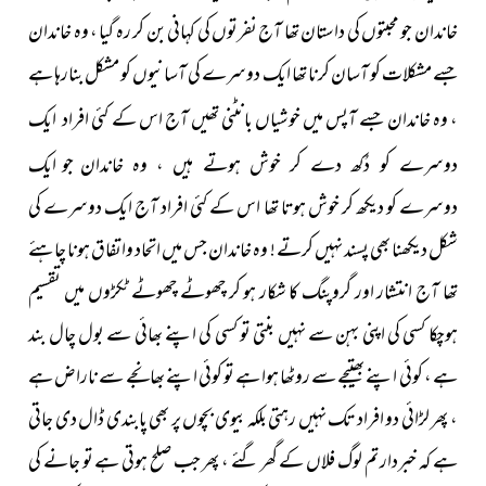
خاندان جو محبتوں کی داستان تھا آج نفرتوں کی کہانی بن کر رہ گیا ، وہ خاندان
جسے مشکلات کو آسان کرنا تھا ایک دوسرے کی آسانیوں کو مشکل بنارہا ہے
، وہ خاندان جسے آپس میں خوشیاں بانٹنی تھیں آج اس کے کئی
افراد ایک
جو ایک
دوسرے کو دُکھ دے کر خوش ہوتے ہیں ، وہ خاندان
دوسرے کو دیکھ کر خوش ہوتا تھا اس کے کئی افراد آج ایک دوسرے کی
شکل دیکھنا بھی پسند نہیں کرتے ! وہ خاندان جس میں اتحاد واتفاق ہونا چاہئے
تھا آج انتشار اور گروپنگ کا شکار ہو کر چھوٹے چھوٹے ٹکڑوں میں تقسیم
ہوچکا کسی کی اپنی بہن سے نہیں بنتی تو کسی کی اپنے بھائی سے بول چال بند
ہے ، کوئی اپنے بھتیجے سے روٹھا ہوا ہے تو کوئی اپنے بھانجے سے ناراض ہے
، پھر لڑائی دو افراد تک نہیں رہتی بلکہ بیوی بچوں پر بھی پابندی ڈال دی جاتی
ہے کہ خبردار تم لوگ فلاں کے گھر گئے ، پھر جب صلح ہوتی ہے تو جانے کی