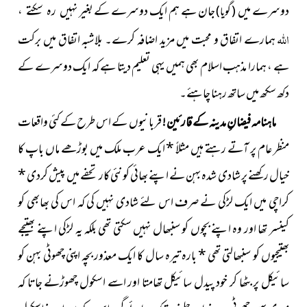
دوسرے میں
جان ہے ہم ایک دوسرے کے بغیر
نہیں رہ سکتے ،
( گویا )
اللہ
ہمارے اتفاق و محبت میں مزید اضافہ کرے۔
بلاشبہ اتفاق میں برکت
ہے ، ہمارا مذہب اسلام بھی ہمیں یہی تعلیم دیتا ہے کہ ایک دوسرے کے
دکھ سکھ میں ساتھ رہنا چاہئے۔
ماہنامہ فیضانِ مدینہ کے قارئین !
قربانیوں کے اس طرح کے کئی واقعات
منظر عام پر آتے رہتے ہیں مثلاً * ایک عرب ملک میں بوڑھے ماں باپ کا
خیال رکھنے پر شادی شدہ بہن نے اپنے بھائی کو نئی کار تحفے میں پیش کردی
*
کراچی میں ایک لڑکی نے صرف اس لئے شادی نہیں کی کہ اس کی بھابھی کو
کینسر تھا اور وہ اپنے بچوں کو سنبھال نہیں سکتی تھی بلکہ یہ لڑکی اپنے بھتیجے
بھتیجیوں کو سنبھالتی تھی * بارہ تیرہ سال کا ایک
معذور بچہ اپنی چھوٹی بہن کو
سائیکل پر بٹھا کر خود پیدل سائیکل تھامتا اور اسے اسکول چھوڑنے جاتا کہ