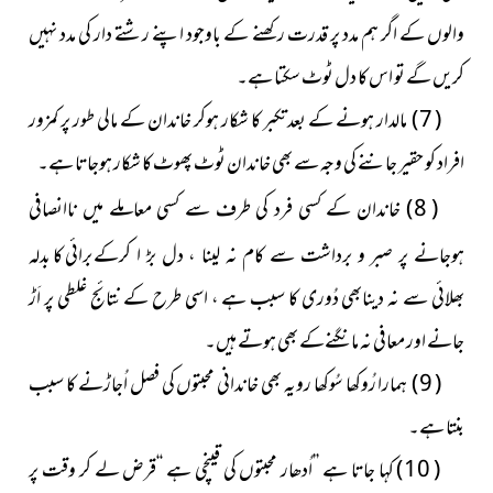
والوں کے اگر ہم مدد پر قدرت رکھنے
کے باوجود اپنے رشتے دار کی مدد نہیں
کریں گے تو اس کا دل ٹوٹ سکتا ہے۔
( 7 ) مالدار ہونے کے بعد تکبر کا شکار ہوکر خاندان کے مالی طور پر کمزور
افراد کو حقیر جاننے کی وجہ سے بھی خاندان ٹوٹ پھوٹ کا شکار ہوجاتا ہے۔
( 8 ) خاندان کے کسی فرد کی طرف سے کسی معاملے میں
ناانصافی
برائی کا بدلہ
ہوجانے پر صبر و برداشت سے کام نہ لینا ، دل بڑ ا کرکے
بھلائی سے نہ دینابھی دُوری کا سبب ہے ، اسی طرح کے نتائج غلطی پر اَڑ
جانے اور معافی نہ مانگنےکے بھی ہوتے ہیں۔
( 9 ) ہمارا رُوکھا سُوکھا رویہ بھی خاندانی محبتوں کی فصل اُجاڑنے کا سبب
بنتا ہے۔
( 10 ) کہا جاتا ہے ’’اُدھار محبتوں کی قینچی ہے ‘‘قرض لے کر وقت پر