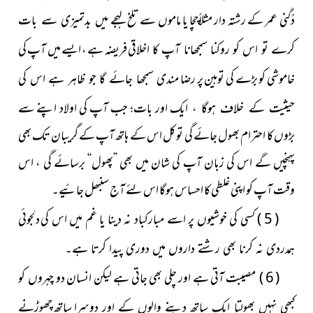
دُگنی عمر کے رشتہ دار مثلاًچچا یا ماموں سے تلخ لہجے
میں بدتمیزی سے بات
فریضہ ہے ، ایسے میں آپ کی
کرے تو اس کو روکنا سمجھانا آپ کا اخلاقی
خاموشی کو بڑے کی توہین پر رضا
مندی سمجھا جائے گا جو ظاہر ہے اس کی
ایک اور بات؛ جب آپ کی اولاد اپنے سے
حیثیت کے خلاف ہوگا ،
بڑوں کا احترام بھول جائے گی تو کل اس کے ہاتھ آپ کے گریبان تک بھی
پہنچیں گے اس کی زبان آپ کی شان میں بھی ’’پھول‘‘ برسائے گی ، اس
وقت آپ کو اپنی غلطی کا احساس ہوگا اس لئے آج سنبھل جائیے۔
( 5 ) کسی کی خوشیوں پر اسے مبارکباد نہ دینا یا غم میں اس کی
دلجوئی
ہمدردی نہ کرنا بھی رشتے داروں میں دوری پیدا کرتا ہے۔
( 6 ) مصیبت آتی ہے اور چلی بھی جاتی ہے لیکن انسان دو
چہروں کو
ساتھ چھوڑنے
کبھی نہیں بھولتا ایک ساتھ دینے والوں کے اور دوسرا