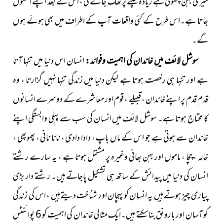
میری بہن چھوٹی ہے زیادہ چلنے پر تھک جائے گی ، اس کے بعد اپنے اسکول
جاتا ہے۔اس طرح کے کئی واقعات آپ کے اطراف میں بھی ہوئے ہوں
گے۔
سوشل لائف میں خاندان کی اہمیت وفوائد :
انسان اس دنیا میں تنہا آتا
ہے اور تنہا ہی رخصت ہوتا ہے لیکن دنیا میں زندگی تنہا نہیں گزارتا ، وہ
قدم قدم پر اپنے خاندان ، قبیلے ، قوم اور معاشرے کے دوسرے انسانوں
کا محتاج ہوتا ہے۔ سوشل لائف میں انسان کی سب سے پہلی وابستگی اپنے
خاندان سے ہوتی ہے جو اس کے ماں باپ ، دادا دادی ، نانا نانی ، پھوپھی ،
خالہ ، چچا ، ماموں اور بہن بھائی وغیرہ پر مشتمل ہوتا ہے ، یہ سارے رشتے
انسان کی دنیا میں پیدائش کے ساتھ ہی تشکیل پاجاتے ہیں۔ رشتے دار بڑی
پیاری چیز ہوتے ہیں یہ انسان کو پہچان اور شناخت دیتے ہیں ، اس کی زندگی
کو آسان اور بارونق بناسکتے ہیں۔ایک مثالی خاندان کی اہمیت کو 6 پوائنٹس