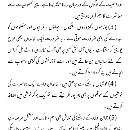
اور اہمیت کے لوگوں کے درمیان رہنا سیکھ لیتا ہے ، یہی خصوصیات اسے
معاشرے کا اہم فرد بنادیتی ہیں۔
( 3 ) بوڑھوں ، کمزوروں ، یتیموں ، بیواؤں ، غریبوں اور مظلوموں کو
سہارے کی بڑی ضرورت ہوتی ہے ، یہ ضرورت ایک خاندان اچھی طرح
پوری کرسکتا ہے ، یوں آزمائش کسی پر بھی آئے خاندان والے مل کر اس
کے لئے سائبان بن جاتے ہیں اور اسے آزمائشوں کی کَڑی دھوپ سے
بچانے میں اپنا کردار ادا کرتے ہیں۔
( 4 ) خوشیاں بانٹنے سے بڑھتی ہیں ، خاندان والے ایک دوسرے کی
خوشیوں کے موقعوں پر بھی بھرپور طریقے سے شریک ہوکر خوشی میں اضافہ
کرتے ہیں۔
( 5 ) جوان اولاد کے رشتے کی تلاش بھی اہم ، نازک اور مشکل مرحلہ ہے
، خاص کر ایسی فیملی میں رشتہ کرنا جس کو آپ پہلے سے نہ جانتے ہو ، بڑا رِسکی