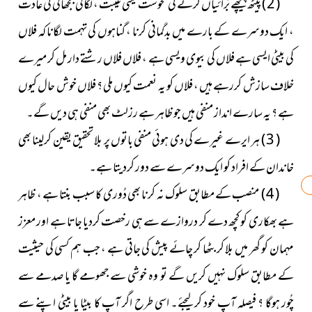
( 2 ) پیٹھ پیچھے بُرائیاں کرنے کی نحوست یعنی غیبت ، لگائی بجھائی کی عادت
، ایک دوسرے کے بارے میں بدگمانی کرنا ، گناہوں کی تہمت لگانا کہ فلاں
کی بیٹی ایسی ہے فلاں کی بیوی ویسی ہے ، فلاں فلاں رشتے دار مل کر میرے
خلاف سازش کررہے ہیں ، فلاں کو یہ نعمت کیوں ملی ؟ فلاں خوش حال کیوں
ہے ؟ یہ سارے انداز منفی ہیں جو ظاہر ہے رزلٹ بھی منفی ہی دیں گے۔
( 3 ) ہر ایرے غیرے کی دی ہوئی منفی باتوں پر بلا تحقیق یقین کرلینا بھی
خاندان کے افراد کو ایک دوسرے سے دور کردیتا ہے۔
( 4 ) منصب کے مطابق سلوک نہ کرنا بھی دُوری کا سبب بنتا ہے ، ظاہر
ہے بھکاری کو کچھ دے کر دروازے سے ہی رخصت کردیا جاتا ہے اور معزز
مہمان کو گھر میں بلا کر بٹھا کر چائے پیش کی جاتی ہے ، جب ہم کسی کی حیثیت
کے مطابق سلوک نہیں کریں گے تو وہ خوشی سے جھومے گا یا صدمے سے
چُور ہوگا ؟ فیصلہ آپ خود کرلیجئے۔ اسی طرح اگر آپ کا بیٹا یا بیٹی اپنے سے