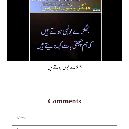
جھگڑے کیوں ہوتے ہیں
Comments