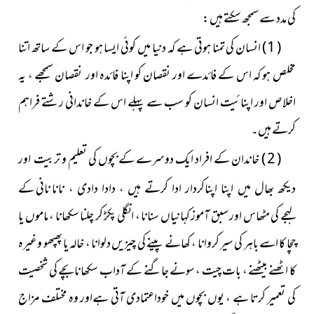
کی مدد سے سمجھ سکتے ہیں :
( 1 ) انسان کی تمنا ہوتی ہے کہ دنیا میں کوئی ایسا ہو جو اس کے ساتھ اتنا
مخلص ہو کہ اس کے فائدے اور نقصان کو اپنا فائدہ اور نقصان سمجھے ، یہ
اخلاص اور اپنائیت انسان کو سب سے پہلے اس کے خاندانی رشتے فراہم
کرتے ہیں۔
( 2 ) خاندان کے افراد ایک دوسرے کے بچوں کی تعلیم و
تربیت اور
نانا نانی کے
دیکھ بھال میں اپنا اپناکردار ادا کرتے ہیں ، دادا دادی ،
لہجے کی مٹھاس اور سبق آموز کہانیاں سنانا ، انگلی پکڑ کر چلنا سکھانا ، ماموں یا
چچا کا اسے باہر کی سیر کروانا ، کھانے پینے کی چیزیں دلوانا ، خالہ یا پھپھو وغیرہ
کا اٹھنے بیٹھنے ، بات چیت ، سونے جاگنے کے آداب سکھانا بچے کی شخصیت
کی تعمیر کرتا ہے ، یوں بچوں میں خوداعتمادی آتی ہےاور وہ مختلف مزاج