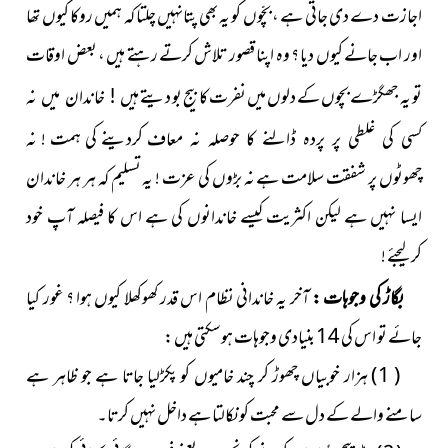
اجازت دے دی جاتی ہے ، بچّوں کو یہ بھی پتانہیں چلتا کہ ہمیں روکا کیوں تھا
اور اب جانے کیوں دیا ؟ وہ اپنا قصور تلاش کرتے رہتے ہیں ، بعض اوقات
تو یہ جھگڑے بچوں کے دلوں میں نفرت کا بیج بو دیتے
ہیں ! خاندان میں نہ
کردینے کی ہمت ! نہ
کسی کی غلطی پر پردہ ڈالنے کا حوصلہ نہ معاف
چھوٹوں پر شفقت سلامت ہے نہ بڑوں کی عزت ! یہ تسلیم کہ ہر ہر خاندان
ایسا نہیں ہے لیکن اکثریت کیسے خاندانوں کی ہے اس کا فیصلہ آپ خود
کرلیجئے !
بگاڑ کی وجوہات :
آخر یہ خاندانی نظام اس قدر کھوکھلا کیوں ہوا ؟ غور کیا
جائے تو اس کی 14 بنیادی وجوہات ہوسکتی ہیں :
( 1 ) ہزار خوبیاں چھوڑ کر چند خامیوں کو پکڑلیا جاتا ہے جو ظاہر ہے
سامنے والے کے دل سے محبت کو نکالتا ہے داخل نہیں کرتا۔