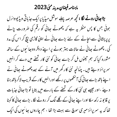
ماہنامہ فیضانِ مدینہ مئی 2023
بڑا بھائی رونے لگا :
کچھ عرصہ پہلے سوشل میڈیا پر ایک جذباتی ویڈیو وائرل
ہوئی جس کا پس منظر یہ ہے کہ چھوٹے بھائی کو رقم کی ضرورت پڑنے
پرپریشانی سے بچانے کے لئے بڑے بھائی نے اپنی گاڑی بیچ کر اس کی مدد
کی۔ چھوٹے بھائی نے حالات بہتر ہونے پر اپنے دیگر دوبھائیوں کے ساتھ
مشورہ کیا کہ ہم تینوں مل کر بڑے بھائی کو نئی کار تحفے میں دے کر انہیں
سرپرائز دیتے ہیں۔ چنانچہ نئی کار گھر میں آنے کے بعد چھوٹے بھائی نے
اپنے ہاتھ بڑے بھائی کی آنکھوں پر رکھے اور انہیں کار کے قریب لاکر ہاتھ ہٹا
دیئے ، اور جیسے ہی نئی کار کے تحفے کے بارے میں بتایا تو بڑا بھائی جذبات
پر قابو نہ رکھ سکا اور اپنے بھائی کے گلے لگ کر رونے لگا۔بڑے بھائی کا کہنا
تھا کہ یہ سرپرائز میری سوچ سے بہت بڑا تھا ، ہم چاروں بھائیوں کی ایک