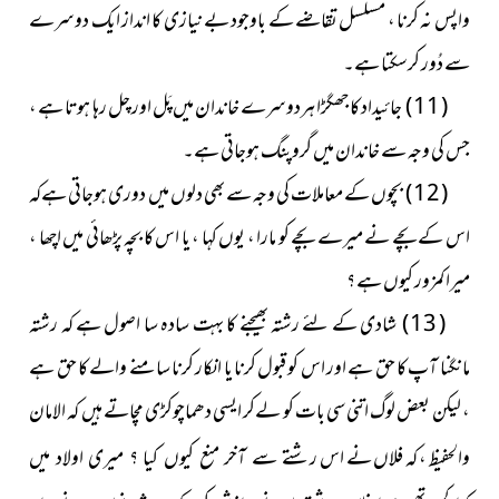
واپس نہ کرنا ، مسلسل تقاضے کے باوجود بے نیازی کا انداز ایک دوسرے
سے دُور کرسکتا ہے۔
( 11 ) جائیداد کا جھگڑا ہردوسرے خاندان میں پَل اور چل رہا ہوتا ہے ،
جس کی وجہ سے خاندان میں گروپنگ ہوجاتی ہے۔
( 12 ) بچوں کے معاملات کی وجہ سے بھی دلوں میں دوری ہوجاتی ہےکہ
اس کے بچے نے میرے بچے کو مارا ، یوں کہا ، یا اس کا بچہ پڑھائی میں اچھا ،
میرا کمزور کیوں ہے ؟
( 13 ) شادی کے لئے رشتہ بھیجنے کا بہت سادہ سا اصول ہے کہ رشتہ
مانگنا آپ کا حق ہے اور اس کو قبول کرنا یا انکار کرنا سامنے والے کا حق ہے
، لیکن بعض لوگ اتنی سی بات کو لےکر ایسی دھماچوکڑی مچاتے ہیں کہ الامان
والحفیظ ، کہ فلاں نے اس
رشتے سے آخر منع کیوں کیا ؟ میری اولاد میں