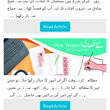
روزہ عرفِ شرع میں مسلمان کا عبادت کی نیت سے صبحِ
صادق سے غروبِ آفتاب تک اپنے آپ کو قصداً کھانے پینے جماع
سے باز رکھنا ہے۔
Read Article
مطالعہ کرتے وقت اگر ان امور کا خیال رکھا جائے تو جس
چیز کا مطالعہ کیا جارہا ہے وہ زیادہ اچھے سے ذہن نشین
رہے گی اور اس کی برکتیں بھی حاصل ہوں گی۔
Read Article