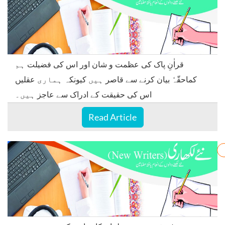
قراٰنِ پاک کی عظمت و شان اور اس کی فضیلت ہم
کماحقّہٗ بیان کرنے سے قاصر ہیں کیونکہ ہماری عقلیں
اس کی حقیقت کے ادراک سے عاجز ہیں۔
Read Article