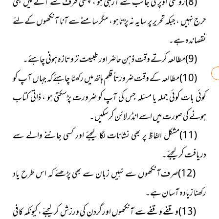
(8)روشنی اوپر کی جانب سے آرہی ہو ، پچھلی طرف سے آنے میں بھی
حرج نہیں ، جبکہ تحریر پر سایہ نہ پڑتاہو ، مگر سامنے سے آنا آنکھوں کےلئے
نقصاندہ ہے۔
(9)مطالعہ کرتے وقت ذہن حاضر اور طبیعت تر و تازہ ہونی چاہئے۔
(10)مطالعہ کے وقت ضرورتاً قلم ہاتھ میں رکھنا چاہئے کہ جہاں آپ کو
کوئی بات کوئی جملہ یا مسئلہ جس کی آپ کو ضرورت پڑسکتی ہو ، ذاتی کتاب
ہونے کی صورت میں اسے انڈر لائن کرسکیں۔
(11)مشکل الفاظ پر بھی نشانات لگا لیجئے اور کسی جاننے والے سے
دریافت کرلیجئے۔
(12)صرف آنکھوں سے نہیں زبان سے بھی پڑھئے کہ اس طرح یاد
رکھنا زیادہ آسان ہے۔
(13)وقفے وقفے سے آنکھوں اور گردن کی ورزش کرلیجئے ، کیونکہ کافی