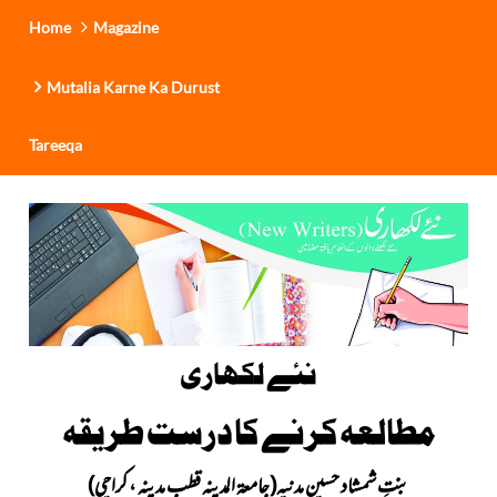
Home
Magazine
Mutalia Karne Ka Durust
Tareeqa
نئے لکھاری
مطالعہ کرنے کا درست طریقہ
بنتِ شمشاد حسین مدنیہ(جامعۃ المدینہ قطب مدینہ ، کراچی)