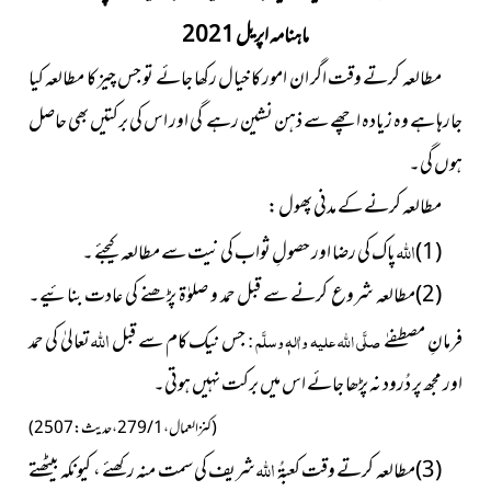
ماہنامہ اپریل 2021
مطالعہ کرتے وقت اگر ان امور کا خیال رکھا جائے تو جس چیز کا مطالعہ کیا
جارہا ہے وہ زیادہ اچھے سے ذہن نشین رہے گی اور اس کی برکتیں بھی حاصل
ہوں گی۔
مطالعہ کرنے کے مدنی پھول :
اللہ
(1)
پاک کی رضا اور حصولِ ثواب کی نیت سے مطالعہ کیجئے ۔
(2)مطالعہ شروع کرنے سے قبل حمد و صلوٰۃ پڑھنے کی عادت بنائیے۔
اللہ
فرمانِ مصطفےٰ
صلَّی اللہ علیہ واٰلہٖ وسلَّم :
جس نیک کام سے قبل
تعالیٰ کی حمد
اور مجھ پر دُرود نہ پڑھا جائے اس میں برکت نہیں ہوتی۔
(کنز العمال ، 1 / 279 ، حدیث : 2507)
اللہ
(3)مطالعہ کرتے وقت کعبۃُ
شریف کی سمت منہ رکھئے ، کیونکہ بیٹھتے