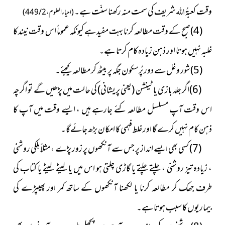
اللہ
وقت کعبۃُ
شریف کی سمت منہ رکھنا سنّت ہے۔
(احیاء العلوم ، 2 / 449)
(4)صبح کے وقت مطالعہ کرنا بہت مفید ہے کیونکہ عموماً اس وقت نیند کا
غلبہ نہیں ہوتا اور ذہن زیادہ کام کرتا ہے۔
(5)شور و غل سے دور پُرسکون جگہ پر بیٹھ کر مطالعہ کیجئے۔
(6)اگر جلد بازی یا ٹینشن
(یعنی پریشانی)
کی حالت میں پڑھیں گے تو اگرچہ
اس وقت آپ مسلسل مطالعہ کئے جارہے ہیں ، ایسے وقت میں آپ کا
ذہن کام نہیں کرے گا اور غلط فہمی کا امکان بڑھ جائےگا۔
(7) کسی بھی ایسے انداز پر جس سے آنکھوں پر زور پڑے ، مثلاً ہلکی روشنی
، زیادہ تیز روشنی ، چلتے چلتے یا گاڑی چلتی ہو اس میں یا لیٹے لیٹے یا کتاب کی
طرف جھک کر مطالعہ کرنا یا لکھنا آنکھوں کے ساتھ کمر اور پھیپڑے کی
بیماریوں کا سبب ہوتا ہے۔