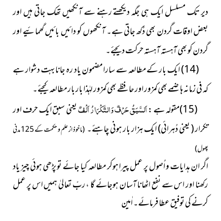
دیر تک مسلسل ایک ہی جگہ دیکھتے رہنے سے آنکھیں تھک جاتی ہیں اور
بعض اوقات گردن بھی دُکھ جاتی ہے۔ آنکھوں کو دائیں بائیں گھمائیے اور
گردن کو بھی آہستہ آہستہ حرکت دیجئے۔
(14) ایک بار کے مطالعہ سے سارا مضمون یاد رہ جانا بہت دشوار ہے
کہ فی زمانہ ہاضمے بھی کمزور اور حافظے بھی کمزور لہٰذا بار بار مطالعہ کیجئے۔
اَلسَّبَقُ حَرْفٌ وَالتَّکْرَارُ اَلْفٌ
(15)مقولہ ہے
:
یعنی سبق
ایک حرف اور
تکرار ( یعنی دُہرائی) ایک ہزار بار ہونی چاہئے۔
(ماخوذ از علم و حکمت کے 125 مدنی
پھول)
اگر ان ہدایات و اُصول پر عمل پیرا ہوکر مطالعہ کیا جائے تو پڑھی ہوئی چیز یاد
رکھنا اور اس سے نفع اٹھانا آسان ہوجائے گا ، ربّ تعالیٰ ہمیں اس پر عمل
کرنے کی توفیق عطا فرمائے۔ اٰمین