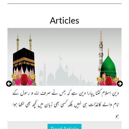
Articles
بی
بی
اللہ
دینِ اسلام کتنا پیارا دین ہے کہ جس نے صرف
و رسول کے
در
نام والے کاغذات ہی نہیں بلکہ کسی بھی زبان میں کچھ بھی لکھا ہوا
ہو
Read Article