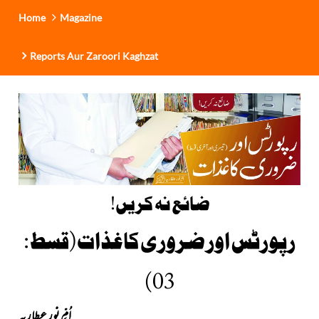
Home
Magazine
Reports Aur Zaroori Kaghzat
ضائع نہ کریں
!
رپورٹس اور ضروری کاغذات(قسط :
03)
اُمِّ نور عطاریہ