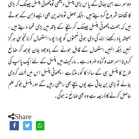
دوسرے بہن بھائی کے پاس بڑی پنسل دیکھی تو چھوٹی پنسل پھینک کر بڑی
کا
تقاضا
شروع کردیتے ہیں ، جبکہ بعض تو والدین بھی ایسے ذہن کے ہوتے
ہیں کہ جھٹ چھوٹی پنسل پھینک کر بچّے کے ہاتھ میں بڑی تھما دیتے ہیں ،
اللہ
ہمیشہ یاد رکھئے!
کی دی ہوئی نعمتوں کو پورا پورا استعمال کرنا کنجوسی ہرگز
نہیں جبکہ انہیں استعمال کے قابل ہونے کے باوجود جان بوجھ کر ضائع
کردینا اسراف و گناہ ضرور ہے۔ مارکیٹ میں پنسل کے لئے ایک پائپ کی
طرح کا پنسل ہی کے سائز کا کور ملتاہے ، چھوٹی پنسل اس میں فِٹ کردی
جائے تو بڑی بن جاتی ہے یوں بچّے بھی راضی رہیں گے اور پنسل جو کہ علم
حاصل کرنے کا ذریعہ ہے وہ بھی ضائع نہ ہوگی۔
Share