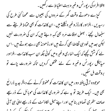
مبتلا افراد کی رپورٹس وغیرہ بہت احتیاط سے رکھیں۔
کپڑے دھوتے وقت گھر کے مَردوں کی جیبوں سے عموماً کئی طرح کی
رسیدیں ، بلز اور کارڈز وغیرہ نکلتے ہیں ، ان کاغذات کو بھی محتاط طریقے سے
سنبھال لیجئے ، بعض اوقات مَرد بھی کہہ دیتے ہیں کہ ان کی ضرورت نہیں
لیکن بعد میں خود ہی تقاضا بھی کرتے ہیں اور ڈھونڈ بھی رہے ہوتے ہیں ، اس
لئے کوشش کیجئے کہ ایک الماری وغیرہ میں کوئی جگہ ان سب کاغذات ، بلز اور
میڈیکل رپورٹس وغیرہ کے لئے مختص کردیں تاکہ ضرورت پڑے تو
بروقت مل سکیں۔
موجودہ ترقی یافتہ دور میں ان کاغذات کو محفوظ کرنے کے دیگر جدید ذرائع
بھی ہیں۔ ایک طریقہ تو یہ ہے کہ ضروری کاغذات کی موبائل کے ذریعے
صاف ستھری تصاویر بنائیں اور اپنے میل اکاؤنٹ کے ذریعے اپنی ہی آئی