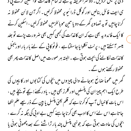
ڈی پر میل کردیں۔ دوسرا طریقہ یہ ہے کہ تمام کاغذات کو اسکین کرکے پی ڈ
ی ایف فائل بنالیں اور گوگل ڈرائیو پر محفوظ کرلیں۔ اگر آن لائن محفوظ نہ
کرنا چاہیں تو یہ تصاویر گھر کے دو یا تین موبائلز میں محفوظ کرلیں ، اسکین کرنے
کا ایک فائدہ یہ بھی ہے کہ ان کاغذات کی کبھی کہیں بھی ضرورت پڑے تو جلد
میسر آسکتے ہیں ، پرنٹ نکلوایا جاسکتاہے ، فوٹو کاپی کے لئے بار بار اوریجنل
کاغذات نکالنے کی بچت ہوتی ہے۔ البتہ ہر صورت میں اصل کاغذات پھر بھی
محفوظ رکھنے ہوں گے۔
گھر میں عموماً ضائع ہوجانے والی چیزوں میں بچّوں کی کتابوں اور کاپیوں کی
طرح ایک اہم چیز ان کی پنسلیں اور کلرز بھی ہیں۔ یاد رکھئے! بچے تو بچّے ہیں ،
اس بات کا خیال آپ کو کرنا ہے کہ قلم یعنی پنسل یا پین کے ذریعے علم لکھا
جاتاہے اس لئے اس کا ادب بھی کرنا چاہئے کہیں بے ادبی کی جگہ نہ گرے ،
بچّوں کی عادت ہوتی ہے کہ جونہی پنسل چند بار تراشنے کے بعد چھوٹی ہوئی یا