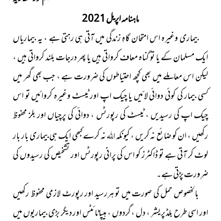
ماہنامہ اپریل 2021
بیماری وغیرہ اس امتحان گاہِ زندگی میں آتی ہی رہتی ہے ، یہ بیماریاں
ایک مسلمان کے یا تو گناہ معاف کرواتی ہیں یا پھر درجات بلند کرواتی ہیں ،
لیکن اس معاملے میں بھی کچھ احتیاطوں کی ضرورت ہے ، جب بھی گھر میں
کسی بیمار کی کوئی دوائی لائیں یا چیک اپ اور ٹیسٹ وغیرہ کروائیں تو اس
چیک اپ کی رسیدیں ، ٹیسٹ کی رپورٹس ، دوائی کی پرچیاں اور بلز محفوظ
اللہ
رکھیں ، ان کو ضائع نہ کریں ، کیونکہ
نہ کرے کبھی ایک ہی بیماری بار بار
لوٹ کر آتی ہے تو ڈاکٹرز کو اس کی پرانی رپورٹس اور تشخیص کی رسیدوں کی
ضرورت پڑتی ہے۔
بالخصوص حمل کی صورت میں تو ہررسید اور رپورٹ لازمی محفوظ رکھیں
اور اسی طرح بلڈ پریشر ، دل ، گردوں ، ہیپاٹائٹس اور دیگر بڑی بیماریوں میں