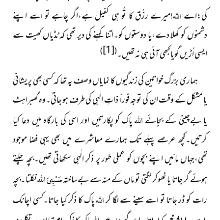
اللہ
کی:اے
!میرے رزْق کا تُو ہی کفیل ہے،اگر چاہے
تو اسے اپنے
دشمنوں کو کھلا دے،یا دوستوں کو۔اتنا کہنے کی دیر تھی
کہ ٹڈیاں کھیت سے
[1]
)
(
ایسی اُڑیں گویا کبھی آئی ہی نہ تھیں۔
ہماری بزرگ خواتین کی زندگیوں کا نمایاں وصف یہ تھا کہ کسی بھی پریشانی
یا مشکل کے وقت ان کی توجہ فوراً ذاتِ الٰہی کی طرف ہو جاتی۔وہ گھبراہٹ
اللہ
یا بےچینی کے بجائے
پاک کو پکارتیں اور اسی کی بارگاہ میں دعا کیا
کرتیں۔کچھ عرصے پہلے تک ہمارے معاشرے میں بھی یہی فضا موجود
تھی،جہاں مائیں اپنے بچوں کو عملی طور پر ذکرِ الٰہی سکھاتی تھیں۔بچہ چلتے
حَسْبِیَ اللہ
ہوئے گر جاتا یا ٹھوکر لگتی تو ماں کے منہ سے بےساختہ
نکلتا۔بچہ
اللہ
رات کو ڈر جاتا تو اسے سینے سے لگا کر
پاک کا ذکر کیا جاتا۔کسی اچانک
اللہ
اللہ
یا