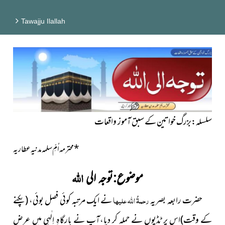
Tawajju Ilallah
سلسلہ:بزرگ خواتین کے سبق آموز واقعات
*
محترمہ اُمِّ سلمہ مدنیہ عطاریہ
اللہ
موضوع:توجہ الی
حضرت رابعہ بصریہ
رحمۃُ اللہ علیہا
نے ایک مرتبہ کوئی فصل بوئی، (
پکنے
کے وقت)اس پر ٹڈیوں نے حملہ کر دیا،آپ نے بارگاہِ اِلٰہی
میں عرض