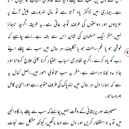
اس کے دل میں سب سے پہلے دنیا کے ظاہری اسباب
پیش آنے پر
ہے۔بیماری میں ڈاکٹر یاد آتا ہے تو مالی ضرورت
عزیزوں اور دوستوں کی طرف توجہ جاتی ہے۔یہ طریقہ
اگرچہ ناجائز
نہیں،مگر ایک مسلمان کی شان اس سے بلند ہے۔اسے چاہیے کہ
خوشی ہو یا غم،راحت ہو یا تکلیف،ہر حال میں سب سے پہلے اپنے
رب کو یاد کرے۔اگرچہ ظاہری اسباب اختیار کرنا یعنی علاج کروانا اور
جائز مدد لینا درست ہے،مگر یہ سب
ثانوی امور ہیں۔اصل کمال یہ
اللہ
پاک
کی طرف متوجہ رہے اور اسی پر کامل
ہے کہ ہمارا دل ہر حال میں
بھروسا ہو۔
مصیبت اور پریشانی کے وقت ہمیں چاہئے کہ سب سے پہلے بارگاہِ الٰہی
میں توبہ و استغفار کریں اور دل سے دعا مانگیں،کیونکہ مشکل سے نجات