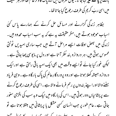
بات پر
خیر
کہا جاتا۔یوں گھروں میں
پاک کا ذکر عام تھا اور ہر تکلیف
میں اسی ربِّ کریم کی طرف رجوع کیا جاتا تھا۔
بظاہر زندگی گزارنے اور مسائل حل کرنے کے ہمارے پاس کئی
اسباب موجود ہوتے ہیں،مگر حقیقت یہ ہے کہ یہ سب اسباب محدود ہیں۔
زندگی میں بعض اوقات ایسے مراحل آتے ہیں جب ساری امیدیں ٹوٹتی
محسوس ہوتی ہیں،ہر دروازہ بند نظر آتا ہے اور دل پر مایوسی چھا جاتی ہے۔
لیکن غور کیا جائے تو ایسے وقت میں بھی ایک امید باقی رہتی ہے اور ایک
دروازہ ہمیشہ کھلا ہوتا ہے اور وہ پروردگارِ عالم کی پاک بارگاہ ہے۔وہی فریاد
سننے والا اور اپنے بندوں پر رحم فرمانے والا ہے۔اسی کی طرف رجوع کرنے
سے پریشانیاں دور ہوتی ہیں۔اس کی بارگاہ میں نیک وبد سب کی بگڑی سنور
جاتی ہے۔عام طور پر جب انسان کسی مشکل یا پریشانی میں
مبتلا ہوتا ہے تو
کا خیال آتا