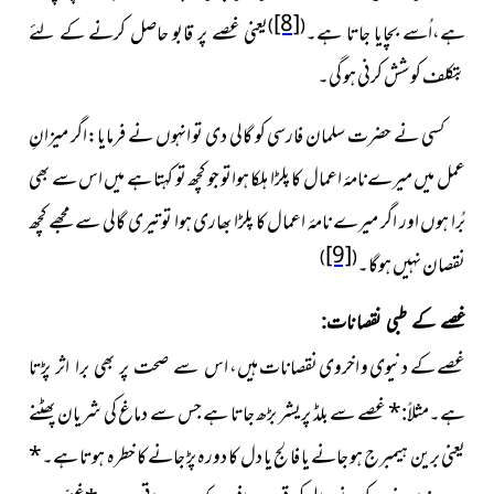
[8]
)
(
ہے،اُسے بچایا جاتا ہے۔
یعنی غصے پر قابو حاصل کرنے کے لئے
بتکلف کوشش کرنی ہو گی۔
کسی نے حضرت سلمان فارسی کو گالی دی تو انہوں نے فرمایا:
اگر میزانِ
عمل میں میرےنامۂ اعمال کا پلڑا ہلکا ہواتو جو کچھ تو کہتا ہے میں اس سے بھی
بُرا ہوں اور اگر میرے نامۂ اعمال کا پلڑا بھاری ہوا تو تیری گالی سے مجھے کچھ
[9]
)
(
نقصان نہیں ہوگا۔
غصے کے طبی نقصانات:
غصے کے دنیوی و اخروی نقصانات ہیں، اس
سے صحت پر بھی برا اثر پڑتا
*
غصے سے بلڈ پریشر بڑھ جاتا ہے جس سے دماغ کی شریان پھٹنے
ہے۔مثلاً:
یعنی برین ہیمبرج ہو جانے یا فالج یا دل کا دورہ پڑ جانے کا خطرہ ہوتا ہے۔
*