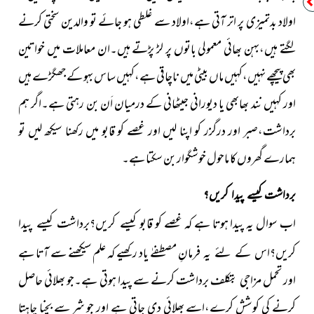
اولاد بدتمیزی پر اتر آتی ہے،
اولاد سے غلطی ہو جائے تو والدین سختی کرنے
لگتے ہیں،بہن بھائی
معمولی باتوں پر لڑ پڑتے ہیں۔ان معاملات میں خواتین
بھی پیچھے
نہیں،کہیں ماں بیٹی میں ناچاقی ہے،کہیں ساس بہو کے جھگڑے
ہیں
اور کہیں نند بھابھی یا دیورانی جیٹھانی کے درمیان اَن بن رہتی
ہے۔اگر ہم
برداشت،صبر اور درگزر کو اپنا لیں اور غصے کو قابو میں
رکھنا سیکھ لیں تو
ہمارے گھروں کا ماحول خوشگوار بن سکتا ہے۔
برداشت کیسے پیدا کریں؟
اب سوال یہ پیدا ہوتا ہے کہ غصے کو
قابو کیسے کریں؟برداشت کیسے پیدا
مصطفےٰ یاد رکھیے کہ علم سیکھنے سے آتا ہے
کریں؟اس کے لئے یہ فرمانِ
اور تحمل مزاجی بتکلف برداشت کرنے سے پیدا ہوتی ہے۔جو بھلائی حاصل
کرنے کی کوشش کرے،اسے بھلائی دی جاتی ہے اور جو شر سے بچنا چاہتا