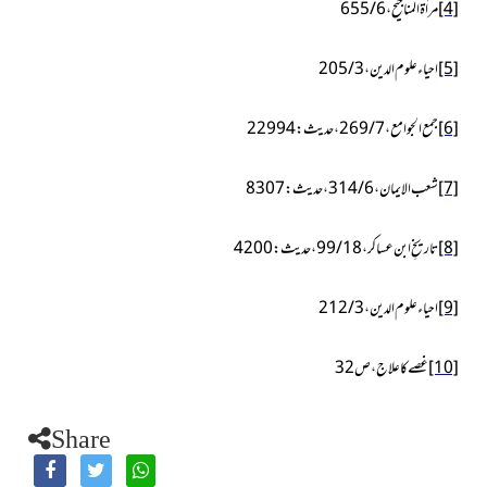
[4]
مراٰۃ المناجیح،6/ 655
[5]
احیاء علوم الدین ،3/ 205
[6]
جمع الجوامع،7/ 269،حدیث :22994
[7]
شعب الایمان،6/ 314،حدیث:8307
[8]
تاریخِ ابن عساکر،18/ 99،حدیث:4200
[9]
احیاء علوم الدین،3/ 212
[10]
غصے کا علاج،ص32
Share