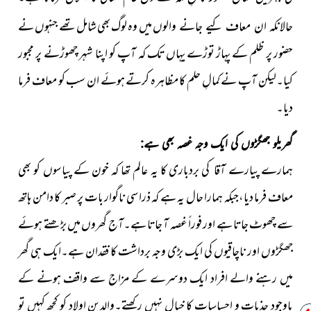
میں وہ لوگ بھی شامل تھے جنہوں نے
حالانکہ ان معاف کیے جانے والوں
حضور پر ظلم کے پہاڑ توڑے یہاں تک کہ آپ کو اپنا شہر چھوڑنے پر مجبور
کیا۔لیکن آپ نے کمالِ حلم کا مظاہرہ کرتے ہوئے ان سب کو معاف فرما
دیا۔
گھریلو جھگڑوں کی ایک وجہ غصہ بھی ہے:
ہمارے پیارے آقا کی بردباری کا یہ عالم تھا کہ خون کے پیاسوں کو بھی
معاف فرما دیا،
جبکہ ہمارا حال یہ ہے کہ ذرا سی ناگوار بات پر صبر کا دامن ہاتھ
سے
چھوٹ جاتا ہے اور فوراً غصہ آ جاتا ہے۔آج گھروں میں بڑھتے ہوئے
جھگڑوں اور ناچاقیوں کی ایک بڑی وجہ برداشت کا فقدان
ہے۔ایک ہی گھر
میں رہنے والے افراد ایک دوسرے کے مزاج
سے واقف ہونے کے
باوجود جذبات و احساسات کا خیال نہیں رکھتے۔والدین اولاد کو کچھ کہیں تو