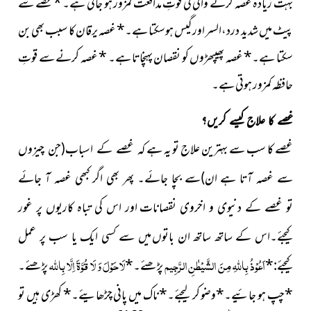
بہت زیادہ غصہ کرنے والی کی قوتِ مدافعت کمزور ہو جاتی ہے۔
*
غصّے سے
پیٹ میں شدید درد،السر اور گیس ہوسکتا ہے۔
*
غصہ یرقان کا سبب بھی بن
سکتا ہے۔
*
غصہ پھیپھڑوں کو نقصان پہنچاتا ہے۔
*
غصہ کرنے سے قوتِ
حافظہ کمزور ہوتی ہے۔
غصے کا علاج کیسے کریں؟
غصے کا سب سے بہترین علاج تو یہ ہے
کہ غصے کے اسباب(جن چیزوں
سے غصہ آتا ہے ان)سے بچا جائے۔
پھر بھی اگر کبھی غصہ آ جائے
تو غصے کے دنیوی و اخروی نقصانات
اور اس کی تباہ کاریوں پر غور
کیجئے۔اس کے ساتھ ساتھ ان باتوں
میں سے کسی ایک یا سب پر عمل
اَعُوْذُ بِاللّٰہِ مِنَ الشَّیْطٰنِ
الرَّجِیم
لَا حَوْلَ وَ لَا قُوَّۃَ اِلَّا بِاللّٰہ
*
پڑھئے۔
*
پڑھئے۔
کیجئے:
*
چپ ہو
*
وضو کر لیجئے۔
*
ناک میں پانی چڑھایئے۔
*
کھڑی
ہیں تو
جائیے۔