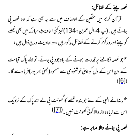
غصہ پینے کے فضائل:
قرآنِ کریم میں متقین کے اوصاف میں سے یہ بھی ہے کہ وہ غصہ پی
جاتے ہیں۔(پ 4،الِ عمرٰن:134)نیز کئی احادیثِ مبارکہ میں بھی غصے
کو پینے اور درگزر کرنے کے فضائل مذکور ہیں،دو احادیث درج ذیل ہیں:
اللہ
*
جو غصہ نکالنے پر قدرت ہونے کے باوجود پی جائے،تو
پاک قیامت
کے دن اس کے دل کو اپنی خوشنودی سے معمور(یعنی بھر پور)فرما دے گا۔
[6]
)
(
اللہ
*
رِضائے الٰہی کے لئے جو بندہ غصے کا گھونٹ پی لے
پاک کے نزدیک
)
[7]
(
اس سے زیادہ اجر والا کوئی گھونٹ نہیں۔
غصہ پی جانے والا صابر ہے: