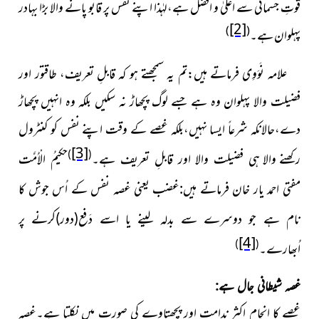
قوتِ جسمانی سے اعلیٰ و افضل ہے،لہٰذا اپنے نفس پر قابو پانے والا بڑا بہادر
[2]
)
(
پہلوان ہے۔
علامہ نَوَوِی فرماتے ہیں:تم یہ سمجھتے ہو کہ قابلِ تعریف، طاقتور اور
فضیلت والا پہلوان وہ ہے جسے لوگ پچھاڑ نہ سکیں بلکہ وہ انہیں پچھاڑ
دے،حالانکہ شرعاً ایسا نہیں،بلکہ
غصے کے وقت اپنے نفس کو کنٹرول
[3]
)
(
رکھنے والا ہی
فضیلت والا
اور قابلِ تعریف ہے۔
حکیمُ الْاُمَّت
مفتی احمد یار خان فرماتے
ہیں:غضب یعنی غصہ نفس کے اُس جوش کا
نام ہے جو دوسرے سے بدلہ لینے یا اسے دَفع(دور)کرنے پر
[4]
)
(
اُبھارے۔
غصہ شیطانی جال ہے:
غصے کا انجام اکثر ندامت اور پچھتاوے کی صورت میں نکلتا ہے۔غصہ