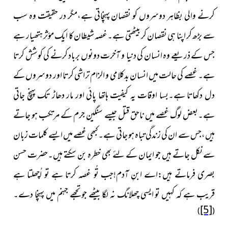
کرنے والی بظاہر دوسروں کو نقصان پہنچاتی ہے،مگر در حقیقت وہ سب
سے بڑھ کر اپنا ہی نقصان کر بیٹھتی ہے۔غصہ شیطان کا ایک مؤثر ہتھیار ہے
جس کے ذریعے وہ انسان کی دنیا و آخرت دونوں برباد کرنے کی کوشش کرتا
ہے۔ غصے کی حالت میں انسان بدکلامی و الزام تراشی کرتا اور دوسروں
کے
دل دکھاتا ہے۔بسا اوقات یہ کیفیت ہاتھا پائی اور مار دھاڑ تک
پہنچ جاتی
ہے۔بعض لوگ غصے میں ناحق قتل جیسے سنگین جرم کے
مرتکب ہو جاتے
ہیں،جس سے ان کی زندگی تباہ ہو جاتی ہے۔ کبھی غصے میں ایسے کلمات زبان
سے نکل جاتے ہیں جو ایمان کے
لئے بھی خطرہ بن سکتے ہیں۔حضرت حسن
بصری فرماتے ہیں:اے ابنِ آدم!جب تُو غصہ کرتا ہے تو اُچھلتا ہے
قریب ہے کہ کہیں تو ایسی چھلانگ نہ لگا بیٹھے جو تجھے جہنم میں پہنچا دے
۔
[5]
)
(