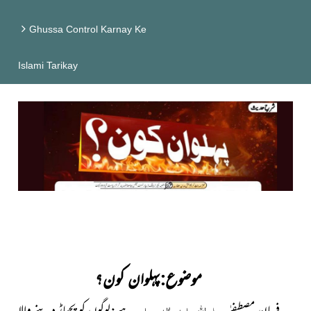
Ghussa Control Karnay Ke
Islami Tarikay
موضوع:پہلوان کون؟
صلی اللہ علیہ واٰلہٖ وسلم