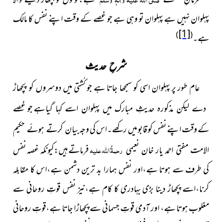
فرمانِ مصطفےٰ
ہے:لوگوں کو پچھاڑ دینے والا
پہلوان نہیں ہے پہلوان تو وہی ہے جو غصے کے وقت اپنے نفس کا مالک
[1]
)
(
ہے۔
شرحِ حدیث
عام طور پر پہلوان اسی کو سمجھا جاتا ہے جو کُشتی میں دوسروں
کو پچھاڑ
ہے جو غصے
دے لیکن مذکورہ حدیثِ مبارک میں پہلوان اسے کہا گیا
کے وقت اپنے نفس کو قابو میں رکھے۔اس کی وجہ
بیان کرتے ہوئے حکیم
رحمۃُ اللہ علیہ
فرماتے ہیں:کیونکہ غصہ نفس
الامت مفتی احمد یار خان نعیمی
کی طرف سے ہوتا ہے،اور نفس ہمارا بد ترین دشمن ہے،اس کا مقابلہ
کرنا،اسے پچھاڑ دینا بڑی بہادری کا کام ہے،نیز نفس قوتِ روحانی سے
مغلوب ہوتا ہے، اور آدمی قوتِ جسمانی سے پچھاڑا جاتا ہے،قوتِ روحانی