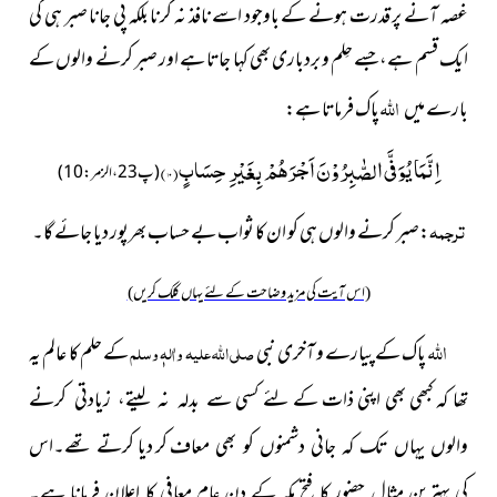
غصہ آنے پر قدرت ہونے کے باوجود اسے نافذ نہ کرنا بلکہ پی جانا صبر ہی کی
ایک قسم ہے،جسے حِلم و بردباری بھی کہا جاتا ہے اور صبر کرنے والوں کے
اللہ
بارے
پاک فرماتا ہے:
میں
اِنَّمَا یُوَفَّى الصّٰبِرُوْنَ اَجْرَهُمْ بِغَیْرِ حِسَابٍ(
۱۰
)
(پ 23،الزمر:10)
ترجمہ
:صبر کرنے والوں ہی کو ان کا ثواب بے حساب بھرپور دیا جائے گا۔
(اس آیت کی مزید وضاحت کے لئے یہاں کلک کریں)
اللہ
پاک کے پیارے و آخری نبی
صلی اللہ علیہ واٰلہٖ وسلم
کے حلم
کا عالم یہ
تھا کہ کبھی بھی اپنی ذات کے لئے کسی
سے بدلہ نہ
لیتے، زیادتی کرنے
کر دیا
والوں یہاں تک کہ جانی دشمنوں کو بھی معاف
کرتے تھے۔اس
کی بہترین مثال حضور کا فتحِ مکہ کے دن عام معافی
کا اعلان فرمانا ہے۔