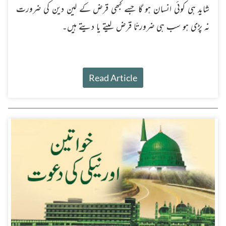
شاید ہی کوئی انسان ہو گا جسے کبھی قرض کے لین دین کی ضرورت
نہ پڑی ہو سب ہی ضرورتًا قرض لیتے یا دیتے ہیں۔
Read Article