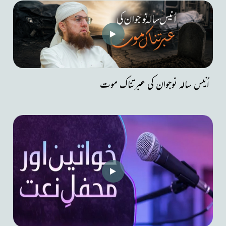
اُنیس سالہ نوجوان کی عبرتناک موت