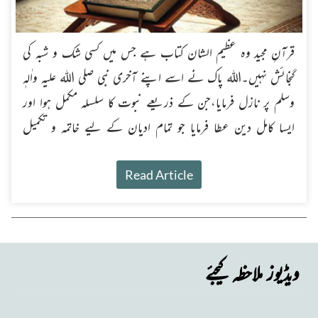
قرآنِ مجید وہ عظیم الشان کتاب ہے جس میں کسی شک و شبہ کی
گنجائش نہیں۔اللہ پاک نے اسے اپنے آخری نبی صلی اللہ علیہ واٰلہٖ
وسلم پر نازل فرمایا،جن کے ذریعے نبوت کا سلسلہ مکمل ہوا اور
ایسا کامل دین عطا فرمایا جو تمام ادیان کے لیے خاتمہ و تکمیل
ہے۔
Read Article
ویڈیوز ملاحظہ کیجئے