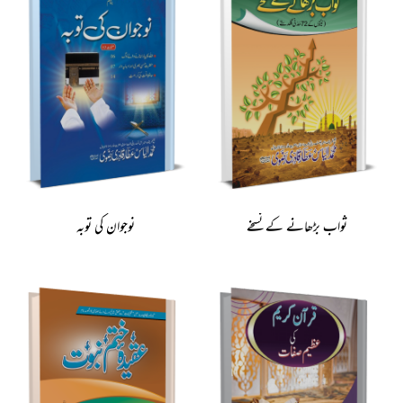
ثواب بڑھانے کے نسخے
نوجوان کی توبہ