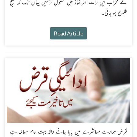
کے محراب میں رات بھر نماز میں مشغول رہتیں یہاں تک کہ صبح
طلوع ہو جاتی۔
Read Article
قرض ہمارے معاشرے میں پایا جانے والا بہت عام معاملہ ہے