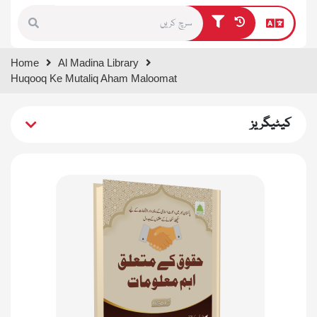
Type 1 or more characters for
Home
Al Madina Library
results.
Huqooq Ke Mutaliq Aham Maloomat
کیٹیگریز