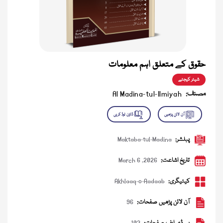
حقوق کے متعلق اہم معلومات
شیئر کیجئے
مصنف:
Al Madina-tul-Ilmiyah
پبلشر:
Maktaba-tul-Madina
تاریخ اشاعت:
March 6 ,2026
کیٹیگری:
Akhlaaq-o-Aadaab
آن لائن پڑھیں صفحات:
96