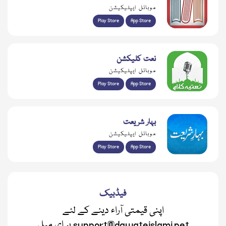
موبائل ایپلیکیشن
Play Store
App Store
نعت کلیکشن
موبائل ایپلیکیشن
Play Store
App Store
بہار شریعت
موبائل ایپلیکیشن
Play Store
App Store
فیڈبیک
اپنی قیمتی آراء دینے کے لئے
support@dawateislami.net پر ای میل