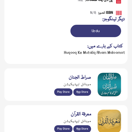
پی ڈی ایف صفحات:
102
ISBN نمبر:
N/A
دیگر لینگوجز:
Urdu
کتاب کے بارے میں:
Huqooq Ke Mutaliq Aham Maloomat
صراط الجنان
ڈاؤن لوڈ کریں
موبائل ایپلیکیشن
Play Store
App Store
معرفۃ القرآن
موبائل ایپلیکیشن
Play Store
App Store