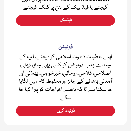
کیجئے یا فیڈ بیک کے بٹن پر کلک کیجئے
فیڈبیک
ڈونیشن
اپنے عطیات دعوت اسلامی کو دیجئے، آپ کے
چندے یعنی ڈونیشن کو کسی بھی جائز، دینی،
اصلاحی، فلاحی، روحانی، خیرخواہی، بھلائی اور
آمدنی بڑھانے کے جائز اور محفوظ کام میں لگایا
جا سکتا ہے تا کہ بڑھتے اخراجات کو پورا کیا جا
سکے.
ڈونیٹ کریں