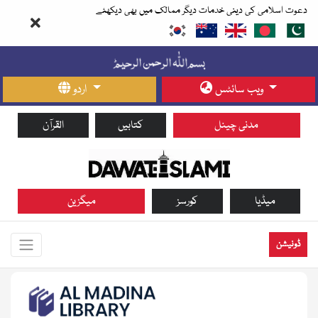
دعوت اسلامی کی دینی خدمات دیگر ممالک میں بھی دیکھئے
ویب سائٹس
اردو
مدنی چینل
کتابیں
القرآن
میڈیا
کورسز
میگزین
ڈونیشن