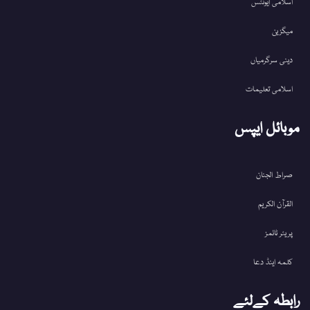
اسلامی ایونٹس
میگزین
دینی سرگرمیاں
اسلامی تعلیمات
موبائل ایپس
صراط الجنان
القرآن الکریم
پریئر ٹائمز
کلمہ اینڈ دعا
رابطہ کےلئے