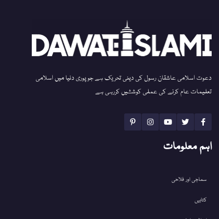
دعوت اسلامی عاشقان رسول کی دینی تحریک ہے جو پوری دنیا میں اسلامی
تعلیمات عام کرنے کی عملی کوششیں کررہی ہے
اہم معلومات
سماجی اور فلاحی
کتابیں