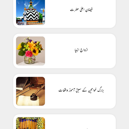
فیضانِ اعلیٰ حضرت
ازواجِ انبیا
بزرگ خواتین کے سبق آموز واقعات