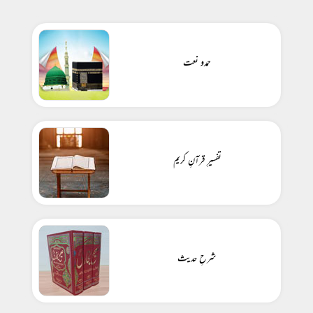
حمدو نعت
تفسیرِ قرآنِ کریم
شرحِ حدیث