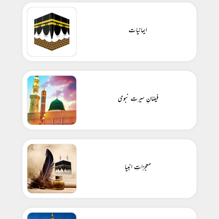
ایمانیات
فیضانِ سیرتِ نبوی
معجزاتِ انبیا