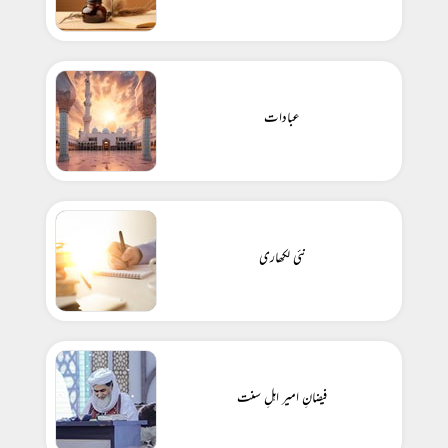
عبادات
نئی لکھاری
فیضانِ امیر اہلِ سنت