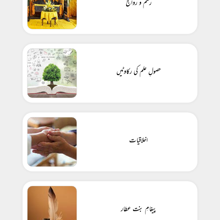
رسم و رواج
حصولِ علم کی رکاوٹیں
اخلاقیات
پیغامِ بنت عطار