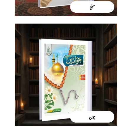
مئی
جون