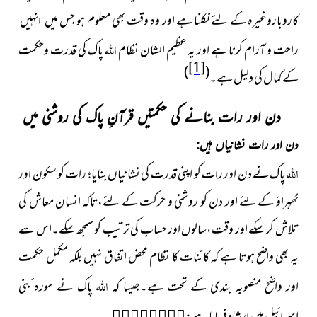
کاروباروغیرہ کے لئے نکلنا ہے اور وہ وقت بھی معلوم ہو جس میں انہیں
اللہ
راحت و آرام کرنا ہے اور یہ عظیم الشان نظام
پاک کی قدرت وحکمت
[1]
)
(
کے کمال کی دلیل ہے۔
دن اور رات بنانے کی حکمتیں قرآنِ پاک کی روشنی میں
دن اور رات نشانیاں ہیں:
اللہ
پاک نے دن اور رات کو اپنی قدرت کی نشانیاں بنایا؛ رات کو سکون اور
ٹھہراؤ کے لئے اور دن کو روشنی و حرکت کے لئے،تاکہ انسان معاش کی
تلاش کر سکے اور وقت،سالوں اور حساب کی ترتیب کو سمجھ سکے۔اس سے
یہ بھی واضح ہوتا ہے کہ کائنات کا نظام محض اتفاق نہیں بلکہ مکمل حکمت
اللہ
اور واضح منصوبہ بندی کے تحت ہے۔جیسا کہ
پاک نے سورہ ٔبنی