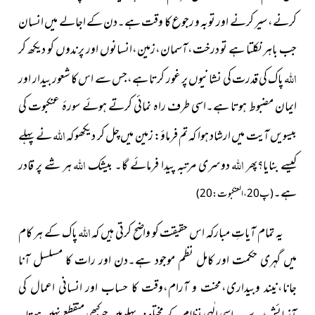
کرنے،سیر کرنے اور توبہ و رجوع کا وقت ہے۔دن کے اجالے میں انسان
جب باہر نکلتا ہے تو درخت،آسمان،زمین،انسانوں اور پرندوں کو دیکھ کر
اللہ
پاک کی قدرت کی نشانیوں پر غور کرتا ہے،جس سے اس کا شعور بیدار اور
ایمان مضبوط ہوتا ہے۔اسی طرف راہ نمائی کرتے ہوئے سورۂ عنکبوت کی
اللہ
بیسویں آیت میں ارشاد ہوا کہ
تم فرماؤ:
زمین میں چل کر دیکھو کہ
نے پہلے
اللہ
اللہ
کیسے بنایا؟پھر
دوسری مرتبہ پیدا
فرمائے گا۔ بیشک
ہر شے پر قادر
ہے۔
(پ20،العنکبوت:20)
اللہ
یہ تمام آیاتِ مبارکہ اس حقیقت کو واضح کرتی ہیں کہ
پاک کے ہر کام
میں گہری حکمت اور کامل نظم موجود ہے۔دن اور رات کا مسلسل آنا
جانا،نیند وبیداری،محنت و آرام،وقت کا حساب اور انسانی اعمال کی