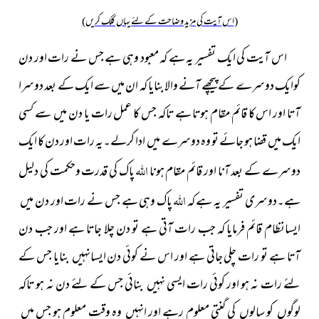
(اس آیت کی مزید وضاحت کے لئے یہاں کلک کریں)
اس آیت کی ایک تفسیر یہ ہے کہ معبود وہی ہے جس نے رات اور دن
کوایک دوسرے کے پیچھے آنے والا بنایا کہ ان میں سے ایک کے بعد دوسرا
آتا اور اس کا قائم مقام ہوتا ہے تاکہ جس کا عمل رات یا دن میں سے کسی
ایک میں قضا ہو جائے تو وہ دوسرے میں ادا کرلے۔یہ رات اور دن کا ایک
اللہ
دوسرے کے بعد آنا اور قائم مقام ہونا
پاک کی قدرت وحکمت کی دلیل
اللہ
ہے۔دوسری تفسیر یہ ہے کہ
پاک وہی ہے جس نے رات اور دن میں
ایسانظام قائم فرمایا کہ جب رات آتی ہے تو دن چلا جاتا ہے اور جب دن
آتا ہے تو رات چلی جاتی ہے اور اس نے کوئی دن ایسانہیں بنایا جس کے
لئے رات نہ ہو اور کوئی رات ایسی نہیں بنائی جس کے لئے دن نہ ہو تاکہ
لوگوں کو سالوں کی گنتی معلوم رہے اور انہیں وہ وقت معلوم ہو جس میں