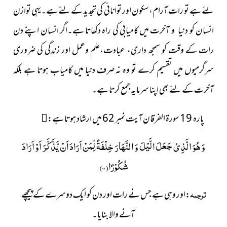
لئے ہے تو رات آرام،سکون اور توانائی کی تجدید کے لئے ہے۔یہی توازن
انسان کو دنیا و آخرت میں کامیابی کی راہ دکھاتا ہے۔اگر انسان اپنے دن
رات کے وقت کو سمجھ داری، عبادت،علم وعمل اور زندگی کی ضروری
سرگرمیوں میں تقسیم کرے تو وہ نہ صرف دنیا میں کامیاب ہوتا ہے بلکہ
آخرت کے لئے بھی اپنا سرمایہ جمع کرتا ہے۔
پارہ 19 سورۃ الفرقان آیت نمبر 62 میں ارشاد ہوتا ہے:

وَ هُوَ الَّذِیْ جَعَلَ الَّیْلَ وَ النَّهَارَ خِلْفَةً لِّمَنْ اَرَادَ اَنْ یَّذَّكَّرَ اَوْ اَرَادَ
شُكُوْرًا(
۶۲
)
ترجمہ
:اور وہی ہے جس نے رات اور دن کو ایک دوسرے کے پیچھے
آنے والا بنایا۔