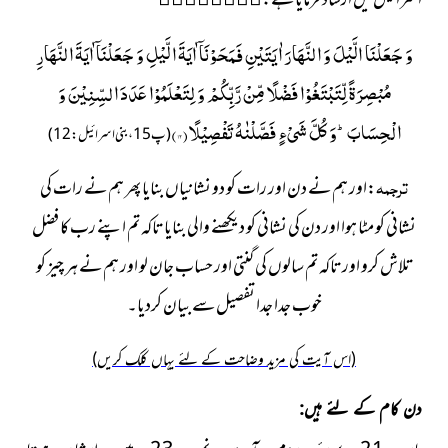
اسرائیل میں ارشاد فرمایا ہے:

وَ جَعَلْنَا الَّیْلَ وَ النَّهَارَ اٰیَتَیْنِ فَمَحَوْنَاۤ اٰیَةَ الَّیْلِ وَ جَعَلْنَاۤ اٰیَةَ النَّهَارِ
مُبْصِرَةً لِّتَبْتَغُوْا فَضْلًا مِّنْ رَّبِّكُمْ وَ لِتَعْلَمُوْا عَدَدَ السِّنِیْنَ وَ
الْحِسَابَؕ-وَ كُلَّ شَیْءٍ فَصَّلْنٰهُ تَفْصِیْلًا(
۱۲
)
(پ15،بنی اسرائیل:12)
ترجمہ
:اور ہم نے دن اور رات کو دو نشانیاں بنایا پھر ہم نے رات کی
نشانی کو مٹا ہوا اور دن کی نشانی کو دیکھنے والی بنایا تاکہ تم اپنے رب کا فضل
تلاش کرو اور تاکہ تم سالوں کی گنتی اور حساب جان لو اور ہم نے ہر چیز کو
خوب جدا جدا تفصیل سے بیان کردیا۔
(اس آیت کی مزید وضاحت کے لئے یہاں کلک کریں)
دن کام کے لئے ہیں: