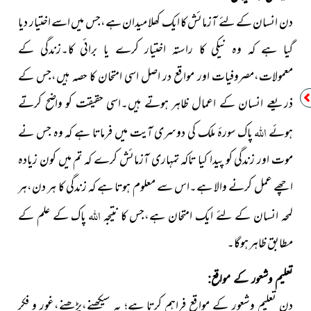
دن انسان کے لئے آزمائش کا ایک کھلا میدان ہے،جس میں اسے اختیار دیا
گیا ہے کہ وہ نیکی کا راستہ اختیار کرے یا برائی کا۔زندگی کے
معمولات،مصروفیات اور مواقع در اصل اسی امتحان کا حصہ ہیں،جس کے
ذریعے انسان کے اعمال ظاہر ہوتے ہیں۔اسی حقیقت کو واضح کرتے
اللہ
ہوئے
پاک سورۂ ملک کی دوسری آیت میں فرماتا ہے کہ وہ جس نے
موت اور زندگی کو پیدا کیا تاکہ تمہاری آزمائش کرے کہ تم میں کون زیادہ
اچھے عمل کرنے والا ہے۔اس سے معلوم ہوتا ہے کہ زندگی کا ہر دن،ہر
اللہ
لمحہ انسان کے لئے ایک امتحان ہے،جس کا نتیجہ
پاک کے علم کے
مطابق ظاہر ہوگا۔
تعلیم وشعور کے مواقع:
دن تعلیم وشعور کے مواقع فراہم کرتا ہے؛ یہ سیکھنے،پڑھنے،غور و فکر