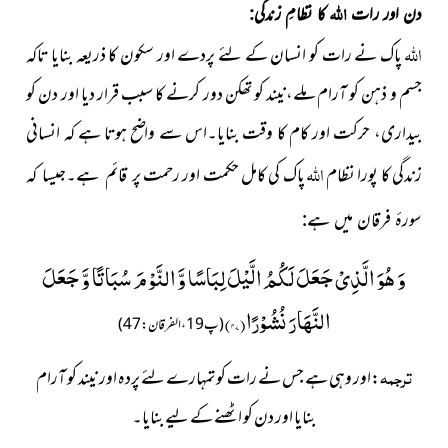
اللہ
دن اور رات
کا نظامِ زندگی:
اللہ
پاک نے رات کو انسان کے لئے پردے اور سکون کا ذریعہ بنایا تاکہ
جسم و ذہن کو آرام ملے،نیند کو تھکن دور کرنے کا سبب قرار دیا اور دن کو
بیداری، حرکت اور کام کا وقت بنایا۔اس سے واضح ہوتا ہے کہ انسانی
اللہ
زندگی کا پورا نظام
پاک کی کامل حکمت اور رحمت
پر قائم ہے۔جیسا کہ
سورۂ فرقان میں ہے:
وَ هُوَ الَّذِیْ جَعَلَ لَكُمُ الَّیْلَ لِبَاسًا وَّ النَّوْمَ سُبَاتًا وَّ جَعَلَ
النَّهَارَ نُشُوْرًا(
۴۷
)
(پ19،الفرقان:47)
ترجمہ
:اور وہی ہے جس نے رات کو تمہارے لئے پردہ اور نیند کو آرام
بنایا اور دن کو اٹھنے کے لیے بنایا۔