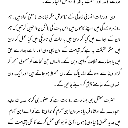
قدرتِ کاملہ اور حکمتِ بالغہ کا روشن اظہار ہے۔
دن اور رات انسانی زندگی کے خاموش مگر نہایت بامعنی گواہ ہیں۔ہم
روزمرہ زندگی میں اپنے کاموں میں اس بات کی بالکل پروا نہیں کرتیں کہ ہم
دن کے اجالے میں کیا کر رہی ہیں یا رات کی تاریکی میں کیا عمل کر رہی
ہیں،مگر حقیقت یہ ہے کہ قیامت کے دن یہی دن اور رات ہمارے حق
میں یا ہمارے خلاف گواہی دیں گے۔انسان جن لمحات کو معمولی سمجھ کر
اللہ
گزار دیتا ہے،وہ لمحے
پاک کے ہاں محفوظ ہو جاتے ہیں اور ایک دن
انسان کے سامنے پیش کر دیئے جائیں گے۔
حضرت معقل بن یسار سے روایت ہے کہ حضور نبی کریم
صلی اللہ علیہ
واٰلہٖ وسلم
نے ارشاد فرمایا:
ہر دن ابن آدم کو ندا دیتا ہے کہ اے ابنِ آدم!
میں جدید مخلوق(نیا دن) ہوں،آج تو جو بھی عمل کرے گا کل(قیامت کے