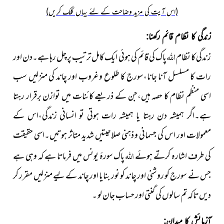
(اس آیت کی مزید وضاحت کے لئے یہاں کلک کریں)
زندگی کا نظام قائم رکھنا:
اللہ
زندگی کا نظام
پاک کی قائم کی ہوئی ایک کامل ترتیب پر چل رہا ہے۔دن اور
رات کا مسلسل آنا جانا،سورج کا طلوع وغروب اور چاند کی منزلیں سب
اسی منظم نظام کا حصہ ہیں،جن کے ذریعے کائنات میں توازن برقرار رہتا
ہے۔اگر ہمیشہ دن رہتا یا ہمیشہ رات ہوتی تو انسانی زندگی،اس کے
معمولات اور اس کی جسمانی و ذہنی صلاحیتیں شدید متاثر ہوتیں۔اسی حقیقت
اللہ
کی طرف اشارہ کرتے ہوئے
پاک سورۂ یونس میں فرماتا ہے کہ وہی ہے
جس نے سورج کو روشنی اور چاند کو نور بنایا اور چاند کے لیے منزلیں مقرر کر
دیں تاکہ تم سالوں کی گنتی اور حساب جان لو ۔
آزمائش کا میدان: