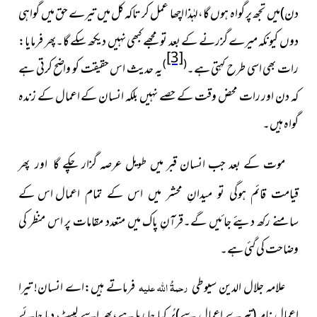
دن)میں تجھ پر گواہ ہوں گا،لہٰذا اچھا عمل کر تاکہ کل میں تیرے حق میں گواہی
دوں کیونکہ میرے گزرنے کے بعد تو مجھے کبھی نہیں دیکھ سکے گا۔پھر فرمایا:
[3]
)
(
رات بھی اسی طرح کہتی ہے
۔
یہ حدیث اس حقیقت کو واضح کرتی ہے
کہ دن اور رات محض وقت کے حصے نہیں بلکہ انسان کے اعمال کے زندہ
گواہ ہیں۔
موت کے بعد جب انسان قبر میں طویل عرصہ گزار چکے
گا اور پھر
اس کے
قیامت قائم ہوگی تو میدانِ محشر میں اس کے تمام اعمال
سامنے رکھ دیئے جائیں گے۔قرآنِ پاک میں متعدد مقامات پر اس منظر کی
وضاحت کی گئی ہے۔
علامہ جلال الدین سیوطی
رحمۃُ اللہ علیہ
فرماتے ہیں:اے انسان! تیرا
اعمال نامہ(تیرے اعمال سے)پُر کیا جا رہا ہے،پھر اسے لپیٹ دیا جائے