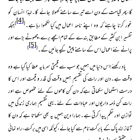
گا،پھر قیامت کے دن اسے تیرے سامنے
کھولا جائے گا۔لہٰذا انسان کو
[4]
)
(
میں کیا لکھوا رہا ہے۔
جبکہ
غور کرنا چاہئے کہ وہ اپنے نامۂ اعمال
تفسیر ابنِ کثیر کے مطابق بندے کے تمام اچھے برے،چھوٹے بڑے اور
[5]
)
(
پرانے نئے اعمال اس کے سامنے پیش کیے جائیں گے۔
یاد رکھئے!اس دنیا میں ہمیں جو سب سے قیمتی سرمایہ عطا کیا گیا ہے وہ
وقت ہے۔دن اور رات کی تقسیم ہمیں وقت کی قدر و قیمت اور اس کا
درست استعمال سکھاتی ہےکہ دن کن کاموں
کے لئے مخصوص ہے اور
رات کن ذمہ داریوں اور عبادات کے لئے۔یہی تقسیم ہماری زندگی میں
توازن اور نظم پیدا کرتی ہے۔ہمارا دین ہمیں یہ بھی سکھاتا ہے کہ دن کا
اللہ
آغاز
پاک کے بابرکت نام سے کیا جائے،کیونکہ اسی میں برکت،راہ نمائی