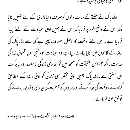
اور حقیقی کامیابی پوشیدہ ہے۔
اللہ
پاک نے ہفتے کے سات دنوں کو صرف دنیاداری کے لئے نہیں بنایا
بلکہ اس نے واضح طور پر فرمایا کہ اس نے ہمیں
اپنی عبادت کے لئے پیدا
اللہ
یہی ہے کہ اسے
پاک کی
فرمایا ہے۔اس لئے وقت کا اصل مصرف
رضا کے کاموں میں لگایا جائے، چاہے وہ عبادت ہو،نیکی ہو یا مخلوقِ خدا کی
خدمت۔اگر ہم اس حقیقت کو سمجھ لیں تو ہماری زندگی بامقصد اور بابرکت
اللہ
بن سکتی ہے۔
پاک ہمیں اپنی مختصر سی زندگی کو اپنی رضا کے مطابق
گزارنے،وقت کی قدر کرنے اور ہر دن کو آخرت کی تیاری کا ذریعہ بنانے کی
توفیق عطا فرمائے۔
اٰمین بِجاہِ النّبیِّ الْاَمین
صلی اللہ علیہ واٰلہٖ وسلم