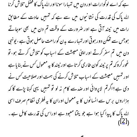
الله
ہے کہ اے لوگو!رات اور دن میں تمہارا سونا اور
پاک کا فضل تلاش کرنا
الله
پاک کی قدرت کی نشانیوں میں سے ہے کہ تمہیں عادت کے مطابق
رات میں نیند آتی ہے اور ضرورت کے وقت تم دن میں بھی سوجاتے
ہوجس سے تھکن دور ہوتی اور تمہارے بدن کو راحت حاصل ہوتی ہے،یونہی
دن میں تم سفر کرتے اور اپنی معیشت کے اسباب کو تلاش کر تے ہو،تو
غور کرو کہ تم پر نیند کون طاری کرتا ہے اور نیند کا یہ معمول کس نے بنایا ہے
اور تمہیں معیشت کے اسباب تلاش کرنے کی ہمت اور صلاحیت کس نے
دی ہے؟اگرتم لاپروائی اور ضدسے کام نہ لو تو تمہیں یہی کہنا پڑے گا کہ
ہزاروں برس سے انسانوں کا یہ معمول اوران کا یہ فطری نظام صرف اسی
الله
پاک کا پیدا کیا ہوا ہے جو یکتا معبود ہے اوراس کی قدرت کامل ہے۔
[2]
)
(