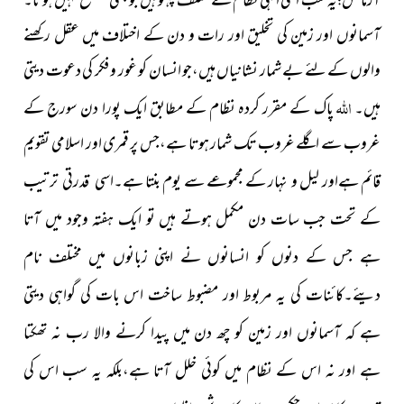
آزمائش؛یہ سب اسی الٰہی نظام کے مختلف پہلو ہیں جو کبھی منقطع نہیں ہوتا۔
آسمانوں اور زمین کی تخلیق اور رات و دن کے اختلاف میں عقل رکھنے
والوں کے لئے بے شمار نشانیاں ہیں،جو انسان کو غور و فکر کی دعوت دیتی
اللہ
ہیں۔
پاک کے مقرر کردہ نظام کے مطابق ایک پورا دن سورج کے
غروب سے اگلے غروب تک شمار ہوتا ہے،جس پر قمری اور
اسلامی تقویم
قائم ہےاور لیل و نہار کے مجموعے سے یوم بنتا
ہے۔اسی قدرتی ترتیب
کے تحت جب سات دن مکمل ہوتے ہیں تو ایک ہفتہ وجود میں آتا
ہے جس کے دنوں کو انسانوں نے اپنی زبانوں میں مختلف نام
دیئے۔کائنات کی یہ مربوط اور مضبوط ساخت اس بات کی گواہی دیتی
ہے کہ آسمانوں اور زمین کو چھ دن میں پیدا کرنے والا رب نہ تھکتا
ہے اور نہ اس کے نظام میں کوئی خلل آتا ہے،بلکہ یہ سب اس کی