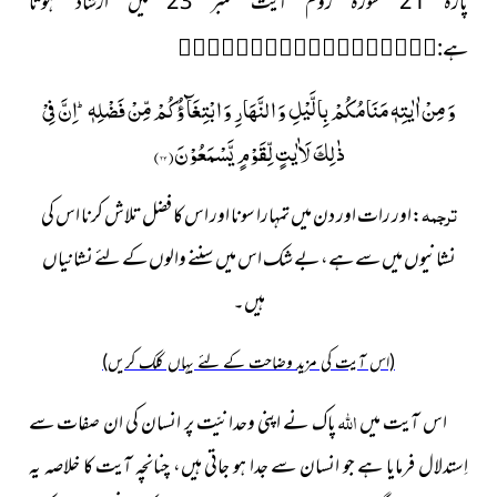
پارہ 21 سورۂ روم آیت نمبر 23 میں
ارشاد ہوتا

ہے:
وَ مِنْ اٰیٰتِهٖ مَنَامُكُمْ بِالَّیْلِ وَ النَّهَارِ وَ ابْتِغَآؤُكُمْ مِّنْ فَضْلِهٖؕ-اِنَّ فِیْ
ذٰلِكَ لَاٰیٰتٍ لِّقَوْمٍ یَّسْمَعُوْنَ(
۲۳
)
ترجمہ
:اور رات اور دن میں تمہارا سونا اور اس کا فضل تلاش کرنا اس کی
نشانیوں میں سے ہے، بے شک اس میں سننے والوں کے لئے نشانیاں
ہیں۔
(اس آیت کی مزید وضاحت کے لئے یہاں کلک کریں)
الله
اس آیت میں
پاک نے اپنی وحدانیّت پر انسان کی ان صفات سے
اِستدلال فرمایا ہے جو انسان سے جدا ہو جاتی ہیں، چنانچہ آیت کا خلاصہ یہ