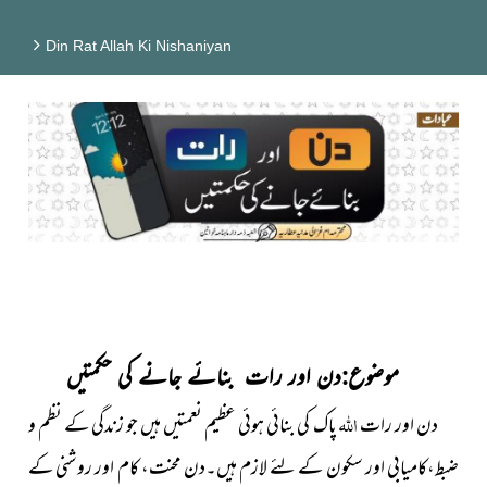
Din Rat Allah Ki Nishaniyan
موضوع:دن اور رات بنائے جانے کی حکمتیں
اللہ
دن اور رات
پاک کی بنائی ہوئی عظیم نعمتیں ہیں جو زندگی کے نظم و
ضبط،کامیابی اور سکون کے لئے لازم ہیں۔دن محنت، کام اور روشنی کے