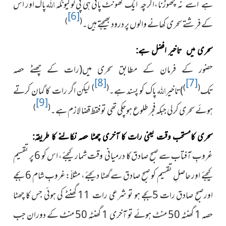
اﷲ
پانی ہی پی لو کیونکہ
پاک اور اس
ہے اُسے نہ چھوڑنا،اگرچہ ایک گھونٹ
[6]
)
(
کے فرشتے سحری کھانے والوں پر درود بھیجتے ہیں۔
سحری میں تاخیر افضل ہے:
حضور کے فرمان کے مطابق سحری میں(رات کے چھٹے حصہ
[8]
[7]
اللہ
)
(
)
(
تک
)تاخیر
پاک کو پسند ہے۔
لیکن اگر رات کا گمان کرتے
[9]
)
(
ہوئے سحری کرلی جبکہ فجر طلوع ہوچکی تھی تو فقط قضا لازم ہے۔
سحری کامستحب وقت یعنی رات کا آخری چھٹا حصہ نکالنے کا طریقہ:
غروبِ آفتاب سے صبح صادق کا درمیانی وقت شمار کیجئے،
اس کو 6 پر تقسیم
کیجئے اور حاصلِ تقسیم کو صبحِ صادق سے گھٹا دیجئے،
مثلاً:غروبِ شام 6 بجے
اورصبحِ صادق رات 5بجے ہو تو شرعی رات
11 گھنٹے کی ہوئی جس کا چھٹا
حصہ 1 گھنٹہ 50 منٹ ہوئے تو آخری
1 گھنٹہ 50 منٹ کے دوران جب