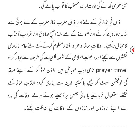
ان شاء اللہ
بھی سحری کھائے گی
مستحب کا ثواب پائے گی۔
اذانِ فجر نمازِ فجر کےلئے اور اذانِ مغرب نمازِ مغرب کے لئے
ہوتی ہے
نہ کہ روزہ بند کرنے اور کھولنے کےلئے،لہٰذا صبحِ صادق اور غروبِ آفتاب
کا خیال رکھیے۔اوقات ِ نماز و سحر و افطار
معلوم کرنے کے لئے عام بازاری
نقشوں سے بچئے اور دعوتِ اسلامی
کے شعبہ فلکیات کی طرف سے تیار کردہ
نامی ایپ
موبائل میں ڈاؤن لوڈ کر کے اپنے علاقہ
prayer time
کی لوکیشن سیٹ کر لیجئے یا مکتبۃ المدینہ سے جاری کردہ اوقاتِ نماز کے
نقشے استعمال
فرمائیے یا مدنی چینل پر ڈسپلے ہونے والے اوقات کی مدد
سے اپنے
روزوں اور نمازوں کے اوقات کی حفاظت کیجئے۔
ــــــــــــــــــــــــــــــــــــــــــــــــــــــــــــــــــــــــــــــ