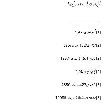
لیکچرار،ایم فل اسکالر رائیونڈ
*
[1]
تفسیر ماوردی،1/247
[2]
ترمذی،2/ 162،حدیث:696
[3]
بخاری،
1
/
645،
حدیث:
1957
[4]
فتح الباری،
5
/
173
[5]
مسلم،ص
427،
حدیث:
2550
[6]
مسندامام احمد،
4
/
26
،حدیث:
11086