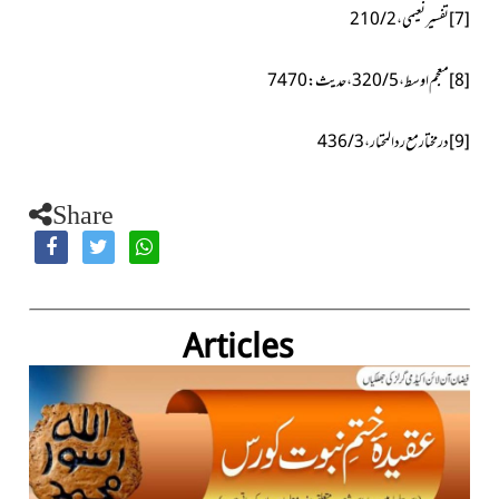
[7]
تفسیر نعیمی،
2
/
210
[8]
معجم اوسط،
5
/
320
،حدیث:
7470
[9]
در مختار مع رد المحتار،3/ 436
Share
Articles