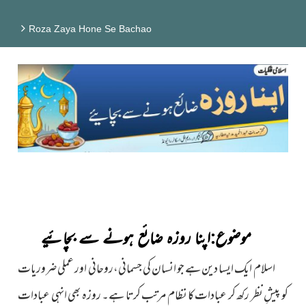
Roza Zaya Hone Se Bachao
موضوع:اپنا روزہ ضائع ہونے سے بچائیے
اسلام ایک ایسا دین ہے جو انسان کی جسمانی،روحانی اور عملی
ضروریات
کو پیشِ نظر رکھ کر عبادات کا نظام مرتب کرتا ہے۔ روزہ
بھی انہی عبادات