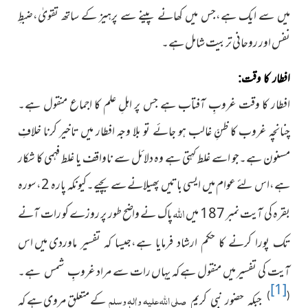
میں سے ایک ہے،جس میں کھانے پینے
سے پرہیز کے ساتھ تقویٰ،ضبطِ
نفس اور روحانی تربیت شامل ہے۔
افطار کا وقت:
افطار کا وقت غروبِ آفتاب ہے جس پر اہلِ علم کا اجماع منقول ہے۔
چنانچہ غروب کا ظنِّ غالب ہو جائے تو بلا وجہ افطار میں تاخیر کرنا خلافِ
مسنون ہے۔جو اسے غلط کہتی ہے وہ دلائل سے ناواقف یا غلط فہمی کا شکار
ہے،اس لئے عوام میں ایسی باتیں پھیلانے سے بچیے۔کیونکہ پارہ 2،سورہ
اللہ
بقرہ کی آیت نمبر 187 میں
پاک نے واضح طور پر روزے کو رات
آنے
میں اس
تک پورا کرنے کا حکم ارشاد فرمایا ہے،جیسا کہ تفسیر ماوردی
آیت کی تفسیر میں منقول ہے کہ یہاں رات سے مراد
غروبِ شمس ہے۔
[1]
)
(
صلی اللہ علیہ واٰلہٖ وسلم
کے
متعلق مروی ہے کہ
جبکہ حضور نبی کریم