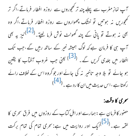
آپ
نمازِ مغرب سے پہلے چند تر کھجوروں
سے روزہ افطار فرماتے،اگر تر
کھجوریں نہ ہوتیں تو خشک چھواروں
سے روزہ افطار فرماتے،اگر وہ
[2]
)
(
بھی نہ ہوتے تو پانی کے چند گھونٹ نوش فرما لیتے۔
نیز یہ بھی
آپ ہی کا فرمان ہے
کہ لوگ ہمیشہ
خیر کے ساتھ رہیں گے،جب تک
[3]
)
(
افطار میں جلدی کریں گے۔
یعنی جب غروبِ آفتاب کا یقین
اور جو گروہ اس کے خلاف رائے
ہو جائے تو بلا وجہ تاخیر نہ کی جائے
[4]
)
(
رکھتا ہے، اس حدیث میں ان کا رد ہے۔
سحری کا وقت:
حضور کا فرمان ہے:ہمارے اور اہلِ کتاب کے
روزوں میں فرق سحری کا
[5]
)
(
لقمہ ہے۔
ایک اور روایت میں ہے:
سحری تمام کی تمام برکت