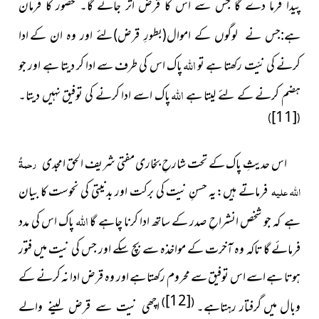
پیدا فرما دے گا جس سے اس کا قرض اُتر جائے گا۔ حضور کا فرمان
ادا
ہے:جس نے لوگوں کے اموال(بطورِ قرض)لئے اور وہ ان کے
اللہ
کرنے کی نیّت رکھتا ہے تو
پاک اس کی طرف سے ادا کر دیتا ہے اور جو
اللہ
ہضم کرنے کے لئے لیتا ہے
پاک اسے ادا کرنے کی توفیق نہیں دیتا۔
[11]
)
(
اس حدیثِ پاک کے تحت شارحِ بخاری مفتی شریف الحق
رحمۃُ
امجدی
اللہ علیہ
فرماتے ہیں:یہ حسنِ نیت کی برکت اور بدنیتی
کی نحوست کا بیان
اللہ
ہے کہ جو شخص انشراحِ صدر کے ساتھ ادا کرنا چاہے گا
پاک اس کی مدد
فرمائے گا تاکہ وہ آخرت کے مواخذہ سے بچ سکے اور جس کی نیت میں فتور
ہوتا ہے اسے اس توفیق سے محروم رکھتا ہے اور وہ قرض ادا نہ کرنے کے
[12]
)
(
وبال میں گرفتار رہتاہے۔
اچھی نیت سے قرض لینے والے