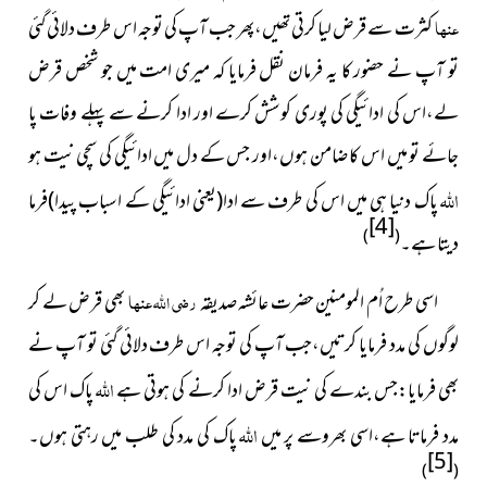
عنہا
کثرت سے قرض لیا کرتی تھیں،پھر جب آپ کی توجہ اس طرف دلائی گئی
تو آپ نے حضور کا یہ فرمان نقل فرمایا کہ میری امت میں جو شخص قرض
لے،اس کی ادائیگی کی پوری کوشش کرے اور ادا کرنے سے پہلے وفات پا
جائے تو میں اس کا ضامن ہوں،اور جس کے دل میں ادائیگی کی سچی نیت ہو
اللہ
پاک دنیا ہی میں اس کی طرف سے ادا(یعنی ادائیگی کے اسباب پیدا)فرما
[4]
)
(
دیتا ہے۔
اسی طرح اُم المومنین حضرت عائشہ صدیقہ
رضی اللہ عنہا
بھی قرض لے کر
لوگوں کی مدد فرمایا کرتیں،جب آپ کی توجہ اس طرف دلائی گئی تو آپ نے
اللہ
بھی فرمایا:جس بندے کی نیت قرض ادا کرنے کی ہوتی ہے
پاک اس کی
اللہ
مدد فرماتا ہے،اسی بھروسے پر میں
پاک کی مدد کی طلب میں رہتی ہوں۔
[5]
)
(