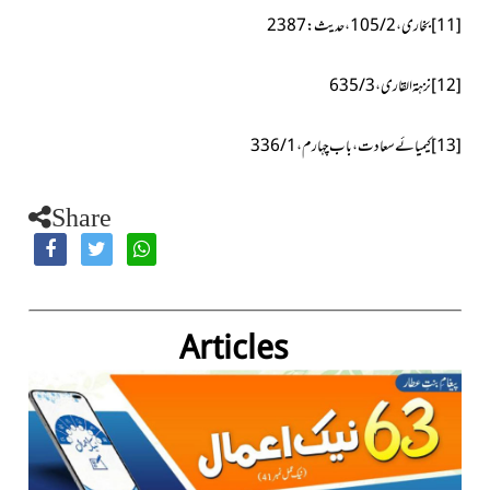
[11]
بخاری، 2/ 105، حدیث: 2387
[12]
نزہۃ القاری ، 3/ 635
[13]
کیمیائے سعادت،باب چہارم، 1/ 336
Share
Articles