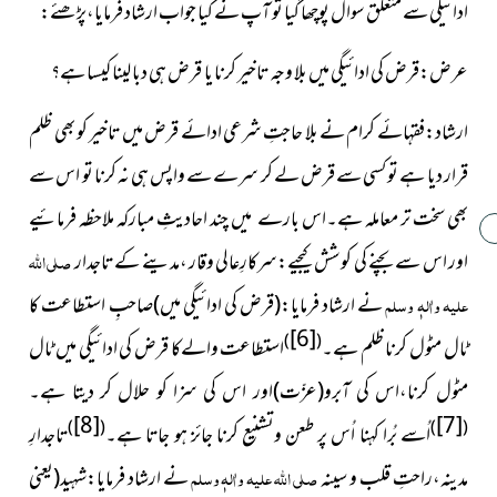
ادائیگی سے متعلق سوال پوچھا گیا تو آپ نے کیا جواب ارشاد فرمایا،پڑھئے:
عرض:قرض کی ادائیگی میں بلا وجہ تاخیر کرنا یا قرض ہی دبا لینا کیسا ہے؟
ارشاد:فقہائے کرام نے بلا حاجتِ شرعی ادائے قرض میں تاخیر کو بھی ظلم
قرار دیا ہے تو کسی سے قرض لے کر سرے سے واپس ہی نہ کرنا تو اس سے
بھی سخت تر معاملہ ہے۔اس بارے میں چند احادیثِ مبارکہ ملاحظہ فرمائیے
اور اس سے بچنے کی کوشش کیجیے:سرکارِعالی وقار ،مدینے کے تاجدار
صلی اللہ
علیہ واٰلہٖ وسلم
نے ارشاد فرمایا:(قرض کی ادائیگی میں)صاحبِ استطاعت کا
[6]
)
(
ٹال مٹول کرنا ظلم ہے۔
استطاعت والےکا قرض کی ادائیگی میں ٹال
مٹول کرنا،اس کی آبرو(عزّت)اور اس کی سزا کو حلال کر دیتا ہے۔
[8]
[7]
)
(
)
(
اُسے بُرا کہنا اُس پر طعن وتشنیع کرنا جائز ہو
جاتا ہے۔
تاجدارِ
مدینہ،راحتِ قلب و سینہ
صلی اللہ علیہ واٰلہٖ وسلم
نے ارشاد فرمایا:شہید(یعنی