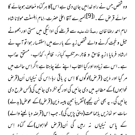
وہ شخص جس نے راہِ خدا میں جان دی ہے اس)کا ہر گناہ مُعاف ہوجائے گا
[9]
)
(
سوائے قرض کے۔
میرے
آقا اعلیٰ حضرت،اِمامِ اَہلسنّت مولانا شاہ
امام احمد رضا خان
رحمۃُ اللہ علیہ
سے قرضے کی ادائیگی میں سستی اور جھوٹے
حِیَل و حُجّت کرنے والے شخص زید کے بارے میں اِستِفسار ہوا تو آپ نے
ارشاد فرمایا:زید فاسِق و فاجِر،مرتکبِ کَبائر، ظالِم، کذّاب، مستحقِ عذاب
ہے۔اس سے زِیادہ اور کیا القاب اپنے لئے چاہتا ہے!اگر اِس حالت میں
مر گیا اور دَین (قرض)لوگوں کا اِس پر باقی رہا،اِس کی نیکیاں اُن(قرض
خواہوں)کے مطالبہ میں دی جائیں گی اور کیونکر دی جائیں گی(کس طرح دی
جائیں گی۔یہ بھی سُن لیجیے)تقریباً تین پیسہ دَین(قرض)کے عِوَض(بدلے)
سات سو نَمازیں باجماعت(دینی پڑیں گی)۔جب اِس(قرضہ دبا لینے والے)
کے پاس نیکیاں نہ رہیں گی اُن(قرض خواہوں)کے گناہ اِس