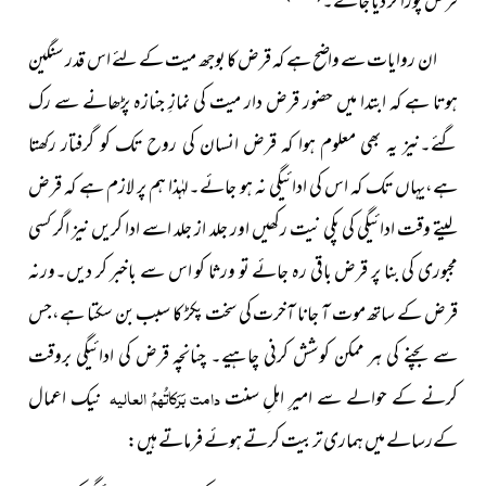
قرض پورا کر ديا جائے۔
ان روایات سے واضح ہے کہ قرض کا بوجھ میت کے لئے اس قدر سنگین
ہوتا ہے کہ ابتدا میں حضور قرض دار میت کی نمازِ جنازہ پڑھانے سے رک
گئے۔نیز یہ بھی معلوم ہوا کہ قرض انسان کی روح تک کو گرفتار رکھتا
ہے،یہاں تک کہ اس کی ادائیگی نہ ہو جائے۔لہٰذا ہم پر لازم ہے کہ قرض
لیتے وقت ادائیگی کی پکی نیت رکھیں اور جلد از جلد اسے ادا کریں نیز اگر کسی
مجبوری کی بنا پر قرض باقی رہ جائے تو ورثا کو اس سے باخبر کر دیں۔ورنہ
قرض کے ساتھ موت آ جانا آخرت کی سخت پکڑ کا
سبب بن سکتا ہے،جس
سے بچنے کی ہر ممکن کوشش کرنی چاہیے۔
چنانچہ قرض کی ادائیگی بروقت
کرنے کے حوالے سے امیرِ اہلِ سنت
دامت بَرَکاتُہمُ العالیہ
نیک اعمال
کےرسالے میں ہماری تربیت کرتے ہوئے فرماتے ہیں: