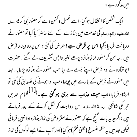
میں مذکور ہے:
ایک شخص کا انتقال ہو گیا،اسے غسل و کفن دے کر حضور
نبی کریم
صلی
اللہ علیہ واٰلہٖ وسلم
کی خدمت میں جنازے کے لئے حاضر کیا گیا تو حضور نے
دریافت فرمایا:
عرض کی گئی:اس پر دو دینار قرض
کیا اس پر قرض ہے؟
ہیں۔یہ سن کر حضور نمازِ جنازہ پڑھے بغیر واپس تشریف لے گئے۔حضرت
ابو قتادہ نے وہ قرض اپنے ذمے لے لیا تب حضور نے جنازہ پڑھایا۔بعد
میں حضور نے قرض کے بارے میں پوچھا،جب ادا ہونے کی تصدیق کی گئی تو
[1]
)
(
ارشاد فرمایا:
امام احمد بن
اب میت عذاب سے بری ہو گئی ہے۔
حجر مکی شافعی
رحمۃُ اللہ علیہ ا
س روایت کو نقل کرنے کے بعد فرماتے
ہیں:اگرچہ یہ بات صحیح ہے کہ حضور نے مقروض کی نمازِ جنازہ ادا نہیں فرمائی
لیکن بعد میں یہ حکم منسوخ (یعنی ختم)ہو گیا (اور آپ نے ایسے لوگوں کی نمازِ