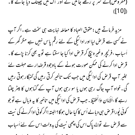
(مقروض)کے سر پر رکھے جائیں گے اور آگ میں پھینک دیا جائے گا۔
[10]
)
(
مزید فرماتے ہیں:حقوق العباد کا معاملہ نہایت ہی سخت ہے۔اگر آپ
نے کسی سے قرض لیا اور ادائیگی کے لئے رقم پاس نہیں ہے مگر گھر کے
اَسباب ،فرنیچر وغیرہ بیچ کر قرض ادا کیا جا سکتا ہے تویہ بھی کرنا پڑے گا۔
قرض ادا کرنے کی ممکن صورت ہونے کے باوجود قرضدار سے مہلت لئے
بغیر آپ قرض کی ادائیگی میں جب تک تاخیر کرتی رہیں گی گنہگار ہوتی رہیں
گی۔خواہ آپ جاگ رہی ہوں یا سو رہی ہوں آپ کے گناہوں کا مِیٹر چلتا
رہے گا،اَلْاَمَان وَالْحَفِیْظ۔جب قرض کی ادائیگی میں تاخیر کا یہ وَبال ہےتو جو
کوئی پُورا قرض ہی دبالے اُس کا کیا حال ہوگا؟ البتہ!اگر کوئی ادا کرنے کی نیت
اللہ
سے قرض
پاک اس کی اچھی نیت کی بدولت اس کے لئے اَسباب
لے تو