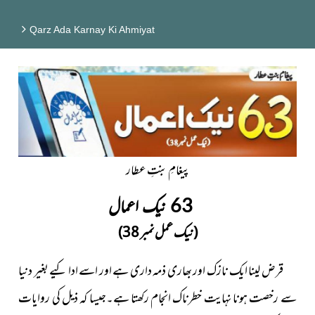
Qarz Ada Karnay Ki Ahmiyat
پیغامِ بنتِ عطار
63 نیک اعمال
(نیک عمل نمبر 38)
قرض لینا ایک نازک اور بھاری ذمہ داری ہے اور اسے ادا کیے بغیر دنیا
سے رخصت ہونا نہایت خطرناک انجام رکھتا ہے۔جیسا کہ ذیل کی روایات