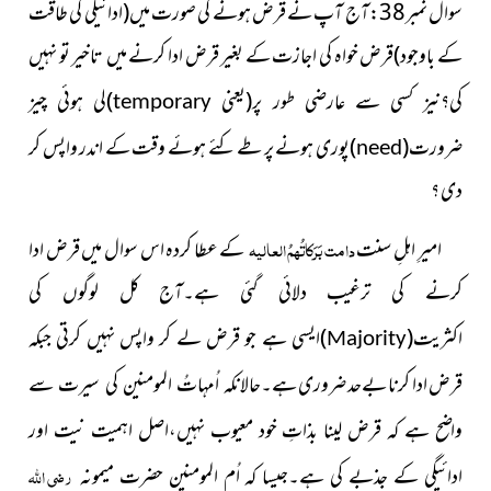
سوال نمبر38:آج آپ نے قرض ہونے کی صورت میں(ادائیگی کی طاقت
کے باوجود)قرض خواہ کی اجازت کے بغیر قرض ادا کرنے
میں تاخیر تو نہیں
کی؟نیز کسی سے عارضی طور پر(یعنی
)
لی ہوئی چیز
temporary
ضرورت(
)پوری ہونے پر طے کئے ہوئے وقت کے اندر واپس کر
need
دی ؟
امیرِ اہلِ سنت
دامت بَرَکاتُہمُ العالیہ
کے عطا کردہ اس سوال میں قرض ادا
کرنے کی ترغیب دلائی گئی ہے۔آج کل لوگوں کی
اکثریت(
)ایسی ہے جو قرض لے کر واپس نہیں کرتی جبکہ
Majority
قرض ادا کرنا بےحد ضروری ہے۔
حالانکہ اُمہاتُ المومنین کی سیرت سے
واضح ہے کہ قرض لینا بذاتِ خود معیوب نہیں،اصل اہمیت نیت اور
رضی اللہ
ادائیگی کے جذبے کی ہے۔جیسا کہ اُم المومنین حضرت میمونہ