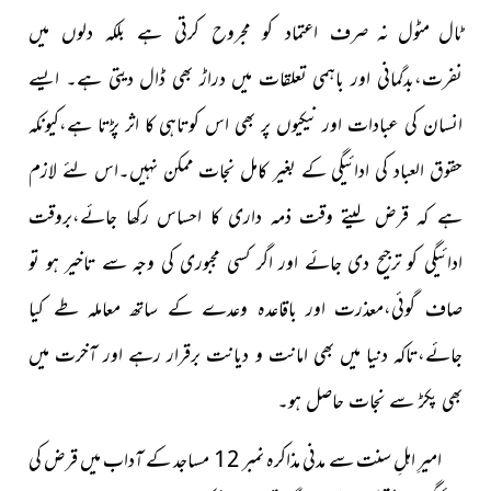
ٹال مٹول نہ صرف
اعتماد کو مجروح کرتی ہے بلکہ دلوں میں
نفرت،بدگمانی اور باہمی تعلقات میں دراڑ بھی ڈال دیتی ہے۔ ایسے
انسان کی عبادات اور نیکیوں پر بھی اس کوتاہی کا اثر پڑتا ہے،کیونکہ
حقوق العباد کی ادائیگی کے بغیر کامل نجات ممکن نہیں۔اس لئے لازم
ہے کہ قرض لیتے وقت ذمہ داری کا احساس رکھا جائے،بروقت
ادائیگی کو ترجیح دی جائے اور اگر کسی مجبوری کی وجہ سے تاخیر ہو تو
صاف گوئی،معذرت اور باقاعدہ وعدے کے ساتھ معاملہ طے کیا
جائے،تاکہ دنیا میں بھی امانت و دیانت برقرار رہے اور آخرت میں
بھی پکڑ سے نجات حاصل ہو۔
امیرِ اہلِ سنت سے مدنی مذاکرہ نمبر 12 مساجد کے آداب میں قرض کی