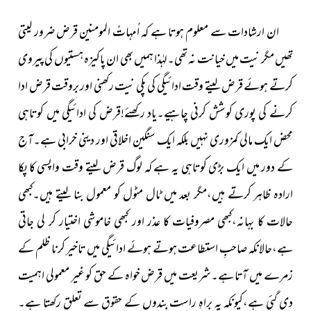
ان ارشادات سے معلوم ہوتا ہے کہ اُمہاتُ المومنین قرض ضرور لیتی
تھیں مگر نیت میں خیانت نہ تھی۔لہٰذا ہمیں بھی ان پاکیزہ ہستیوں کی پیروی
کرتے ہوئے قرض لیتے وقت ادائیگی کی پکی نیت رکھنی اور بروقت قرض ادا
کرنے کی پوری کوشش کرنی چاہیے۔
یاد رکھئے!قرض کی ادائیگی میں کوتاہی
محض ایک مالی کمزوری نہیں بلکہ ایک سنگین اخلاقی اور دینی خرابی ہے۔آج
کے دور میں ایک بڑی کوتاہی یہ ہے کہ لوگ قرض لیتے وقت واپسی کا پکا
ارادہ ظاہر کرتے ہیں،مگر بعد میں ٹال مٹول کو معمول بنا لیتے
ہیں۔کبھی
حالات کا بہانہ،کبھی مصروفیات کا عذر اور کبھی خاموشی
اختیار کر لی جاتی
ہے،حالانکہ صاحبِ استطاعت ہوتے ہوئے ادائیگی میں تاخیر کرنا ظلم کے
زمرے میں آتا ہے۔شریعت میں قرض خواہ کے حق کو غیر معمولی اہمیت
دی گئی ہے،کیونکہ یہ براہِ
راست بندوں کے حقوق سے تعلق رکھتا ہے۔