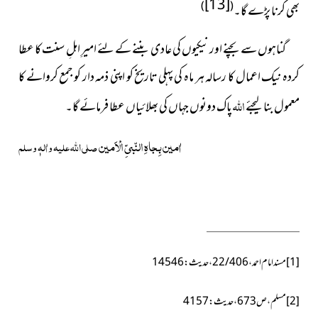
[13]
)
(
بھی کرنا پڑے گا۔
گناہوں سے بچنے اور نیکیوں کی عادی بننے کے لئے امیرِ اہلِ سنت کا عطا
کردہ نیک اعمال کا رسالہ ہر ماہ کی پہلی تاریخ کو اپنی ذمہ دار کو جمع کروانے کا
اللہ
معمول بنا لیجئے
پاک دونوں جہاں کی بھلائیاں عطا فرمائے گا۔
اٰمین بِجاہِ النّبیِّ الْاَمین
صلی اللہ علیہ واٰلہٖ وسلم
[1]
مسند امام احمد،22/406،حدیث:14546
[2]
مسلم، ص 673، حدیث: 4157