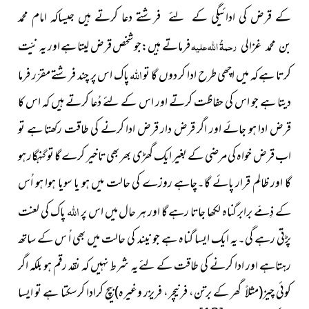
کے قرض کی ادائیگی کے
لئے فرشتے دعا کرتے ہیں جیساکہ امام محمد
رحمۃُ اللہ علیہ
فرماتے
ہیں:جو شخص قرض لیتا ہے اور یہ نیّت
بن محمد غزالی
اللہ
کرتا ہے کہ میں اچھی طرح ادا کر دوں گا تو
پاک اس پر چند فرشتے مقرّر فرما
دیتا ہے جو اس کی حفاظت کرتے اور اس کے لئے دُعا کرتے ہیں کہ اس کا
قرض ادا ہو جائے اور اگر قرض دار قرض ادا کرنے کی طاقت رکھتا ہے تو
اب قرض خواہ کی مرضی کے بغیر ایک گھڑی بھر بھی تاخیر کرے گا تو گنہگار ہو
گا اور ظالِم قرار پائے گا۔چاہے روزے کی حالت میں ہو یا سویا ہوا ہو اُس
اللہ
کے ذِمّے برابر گناہ لکھا جاتا رہے گا اور ہر حال میں اس پر
پاک کی لعنت
پڑتی رہے گی۔یہ ایک ایسا گناہ ہے جو نیند کی حالت
میں بھی اُ س کے ساتھ
رہتاہے اور ادا کرنے کی طاقت کے لئےیہ
شرط نہیں کہ نقد رقم ہو بلکہ اگر
کوئی چیز(مثلاً گھر کے برتن، فرنیچر، فریزر وغیرہ)بیچ کرادا کرسکتا ہے تو ایسا