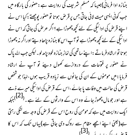
جنازہ ادا فرمائی)جیسا کہ مسلم شریف کی روایت ہے:حضور کی بارگاہ میں
جب کوئی ایسی میت لائی جاتی جس پر قرض ہوتا تو حضور پوچھتے:کیا اس نے
اپنے قرض کی ادائیگی کے لئے کچھ چھوڑا ہے؟ اگر عرض کی جاتی کہ اس نے
ادائیگی کے لئے کچھ چھوڑا ہے تو آپ اس کا جنازہ پڑھا دیتے اور اگر نہ چھوڑا
اللہ
ہوتا تو ارشاد فرماتے:اپنے ساتھی کی نمازِ جنازہ خود پڑھ لو۔لیکن جب
پاک
نے حضور پر فتوحات کے دروازے
کھول دیئے تو آپ نے ارشاد
فرمایا:میں مومنوں کے ان کی جانوں
سے زیادہ قریب ہوں،لہٰذا جو شخص
قرض کی حالت میں وفات پا جائے،اس کے قرض کی ادائیگی میرے ذمے
[2]
)
(
ہے اور جو مال چھوڑ جائے وہ اس کے وارثوں کے لئے ہے۔
جبکہ
ایک روایت میں ہے کہ مومن کی روح اس کے قرض کی وجہ سے لٹکی رہتی
ہے(یعنی اپنے اچھے مقام سے روک دی جاتی ہے)يہاں تک کہ اس کا
[3]
)
(