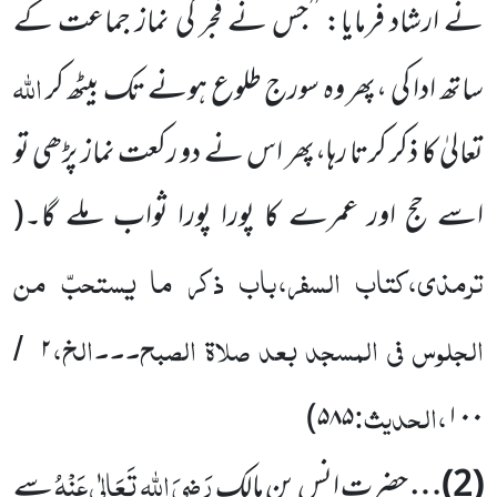
نے ارشاد فرمایا: ’’جس نے فجر کی نماز جماعت کے
اللہ
ساتھ ادا کی ،پھر وہ سورج طلوع ہونے تک بیٹھ کر
تعالیٰ کا ذکر کرتا رہا،پھر اس نے دو رکعت نماز پڑھی تو
اسے حج اور عمرے کا پورا پورا ثواب ملے گا۔
(
ترمذی،کتاب السفر،باب ذکر ما یستحبّ من
الجلوس فی المسجد بعد صلاۃ الصبح۔۔۔الخ،
۲
/
،الحدیث:
)
۵۸۵
۱۰۰
رَضِیَ اللہ تَعَالٰی عَنْہُ
(
2
)…
حضرت انس بن مالک
سے