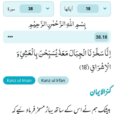
اٰياتها
سورۃ
38
18
بِسْمِ اللّٰهِ الرَّحْمٰنِ الرَّحِیْمِ
38.18
اِنَّا سَخَّرْنَا الْجِبَالَ مَعَهٗ یُسَبِّحْنَ بِالْعَشِیِّ وَ
الْاِشْرَاقِۙ (18)
Kanz ul Iman
Kanz ul Irfan
کنزالایمان
بیشک ہم نے اس کے ساتھ پہاڑ مسخر فرمادئیے کہ