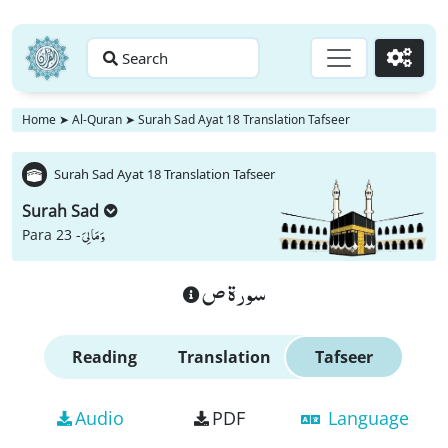
Search
Go
Home
➤
Al-Quran
➤
Surah Sad Ayat 18 Translation Tafseer
Surah Sad Ayat 18 Translation Tafseer
Surah Sad
وَ مَا لِیَ
Para 23 -
سورة ص
Reading
Translation
Tafseer
Audio
PDF
Language