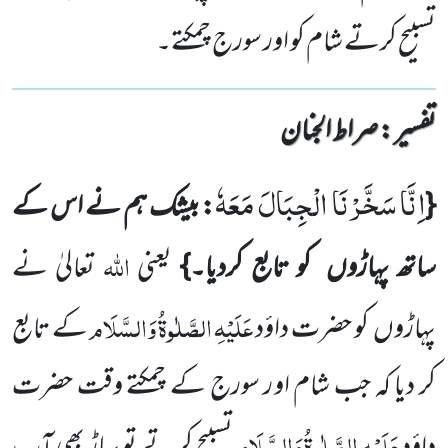
تسبیح کرتے شام کو اور سورج چمکتے۔
تفسیر : ‎صراط الجنان
اِنَّا سَخَّرْنَا الْجِبَالَ مَعَهٗ
{
: بیشک ہم نے اس کے
اللہ
ساتھ پہاڑوں
کو تابع کردیا۔}
یعنی
تعالیٰ نے
عَلَیْہِ
الصَّلٰوۃُ
وَالسَّلَام
پہاڑوں
کو حضرت داؤد
کے تابع
کر دیا کہ جب شام اور سورج کے چمکتے وقت حضرت
عَلَیْہِ
الصَّلٰوۃُ
وَالسَّلَام