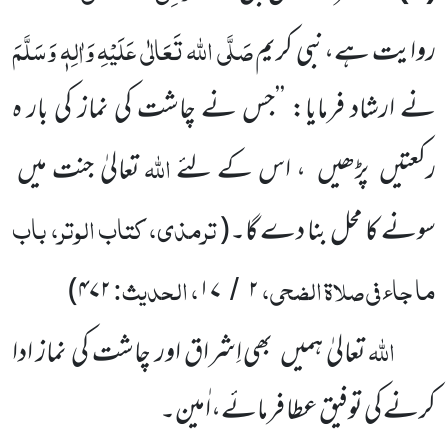
صَلَّی اللہ تَعَالٰی عَلَیْہِ وَاٰلِہٖ وَسَلَّمَ
روایت ہے،نبی کریم
نے ارشاد فرمایا: ’’جس نے چاشت کی نماز کی بار ہ
اللہ
رکعتیں
پڑھیں
، اس کے لئے
تعالیٰ جنت میں
ترمذی، کتاب الوتر، باب
سونے کا محل بنا دے گا۔
(
ما جاء فی صلاۃ الضحی،
، الحدیث:
)
۴۷۲
۱۷
۲
/
اللہ
تعالیٰ ہمیں
بھی اِشراق اور چاشت کی نماز ادا
کرنے کی توفیق عطا فرمائے،اٰمین۔