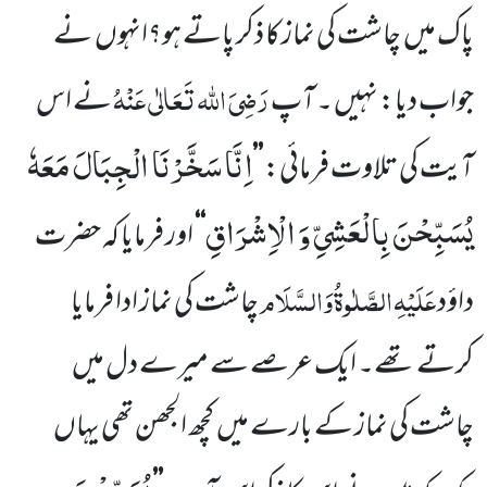
پاک میں
چاشت کی نماز کا ذکر پاتے
ہو؟انہوں
نے
رَضِیَ اللہ تَعَالٰی عَنْہُ
جواب دیا: نہیں ۔ آپ
نے اس
اِنَّا سَخَّرْنَا الْجِبَالَ مَعَهٗ
آیت کی تلاوت فرمائی:
’’
یُسَبِّحْنَ بِالْعَشِیِّ وَ الْاِشْرَاقِ
‘‘
اور فرمایا کہ حضرت
عَلَیْہِ
الصَّلٰوۃُ
وَالسَّلَام
داؤد
چاشت کی نماز ادا فرمایا
کرتے تھے۔ ایک عرصے سے میرے دل میں
چاشت کی نماز کے بارے میں
کچھ الجھن تھی یہاں