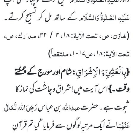
داؤد
تسبیح کرتے تو پہاڑ بھی آپ
عَلَیْہِ
الصَّلٰوۃُ
وَالسَّلَام
کے ساتھ مل کر تسبیح کرتے۔
خازن، ص، تحت الآیۃ:
،
، مدارک، ص،
۳۲
۴
۱۸
(
/
تحت الآیۃ:
، ص
، ملتقطاً
)
۱۰۱۷
۱۸
بِالْعَشِیِّ وَ الْاِشْرَاقِ
{
: شام اور سورج کے چمکتے
وقت۔}
اس آیت میں
اِشراق و چاشْت کی نماز کا
عبداللہ
رَضِیَ اللہ تَعَالٰی
ثبوت ہے۔ حضرت
بن عباس
عَنْہُمَا
نے ایک مرتبہ لوگوں
سے فرمایا’’کیا تم قرآنِ