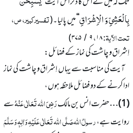
یُسَبِّحْنَ
تک کہ میں
نے اس کا ذکر اس آیت
’’
بِالْعَشِیِّ وَ الْاِشْرَاقِ
تفسیرکبیر، ص،
‘‘
میں
پا لیا۔
(
تحت الآیۃ:
،
)
۳۷۵
۹
۱۸
/
اِشراق و چاشت کی نماز کے فضائل:
آیت کی مناسبت سے یہاں
اِشراق و چاشت کی نماز
ادا کرنے کے دو فضائل ملاحظہ ہوں ،
رَضِیَ اللہ تَعَالٰی عَنْہُ
(
1
)…
حضرت انس بن مالک
سے
رسولُ
اللہ
صَلَّی اللہ تَعَالٰی عَلَیْہِ وَاٰلِہٖ وَسَلَّمَ
روایت ہے،