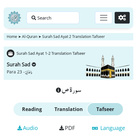
Search
Go
Home
➤
Al-Quran
➤
Surah Sad Ayat 2 Translation Tafseer
Surah Sad Ayat 1-2 Translation Tafseer
Surah Sad
وَ مَا لِیَ
Para 23 -
سورة ص
Reading
Translation
Tafseer
Audio
PDF
Language