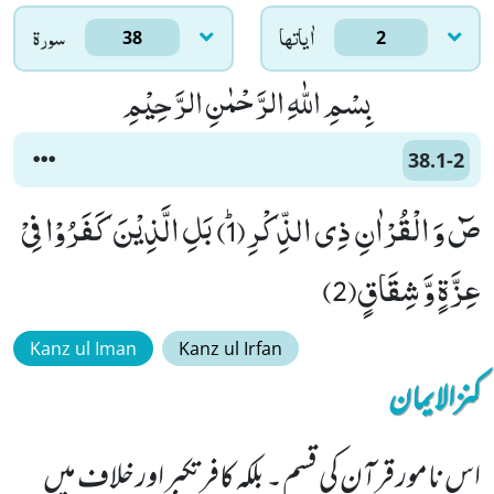
اٰياتها
سورۃ
38
2
بِسْمِ اللّٰهِ الرَّحْمٰنِ الرَّحِیْمِ
38.1-2
صٓ وَ الْقُرْاٰنِ ذِی الذِّكْرِﭤ(1) بَلِ الَّذِیْنَ كَفَرُوْا فِیْ
عِزَّةٍ وَّ شِقَاقٍ(2)
Kanz ul Iman
Kanz ul Irfan
کنزالایمان
اس نامور قرآن کی قسم۔ بلکہ کافر تکبر اور خلاف میں