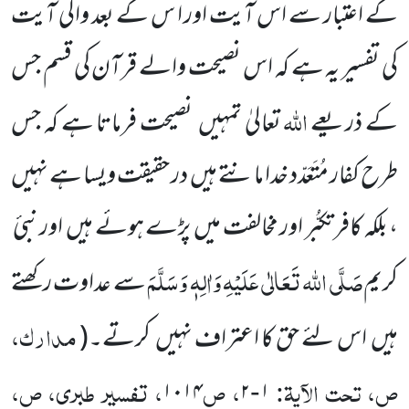
کے اعتبار سے اس آیت اور ا س کے بعد والی آیت
کی تفسیر یہ ہے کہ اس نصیحت والے قرآن کی قسم جس
اللہ
کے ذریعے
تعالیٰ تمہیں
نصیحت فرماتا ہے کہ جس
طرح کفار مُتَعَدّد خدا مانتے ہیں
در حقیقت ویسا ہے نہیں
، بلکہ کافر
تکبُّر اور مخالفت میں
پڑے ہوئے ہیں
اور نبیٔ
صَلَّی اللہ تَعَالٰی عَلَیْہِ وَاٰلِہٖ وَسَلَّمَ
کریم
سے عداوت رکھتے
مدارک،
ہیں
اس لئے حق کا
اعتراف نہیں
کرتے۔
(
ص، تحت الآیۃ:
، ص
، تفسیر طبری، ص،
۱۰۱۴
۲
۱
-