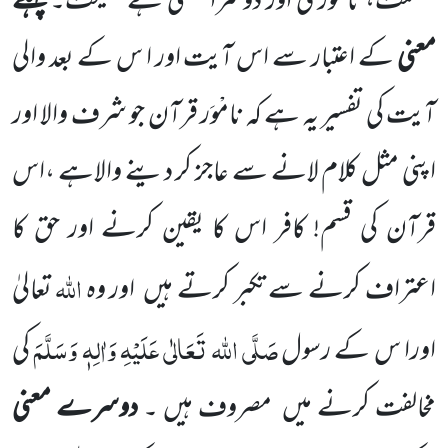
عظمت، نامْوَری
اور دوسرا معنی ہے نصیحت۔
پہلے
معنی
کے اعتبار سے اس آیت اور ا س کے بعد والی
آیت کی تفسیر یہ ہے کہ نامْوَر قرآن جو شرف والا اور
اپنی مثل کلام لانے سے عاجز کر دینے والاہے ،اس
قرآن کی قسم! کافر اس کا یقین کرنے اور حق کا
اللہ
اعتراف کرنے سے تکبر کرتے ہیں
اور وہ
تعالیٰ
صَلَّی اللہ تَعَالٰی عَلَیْہِ وَاٰلِہٖ وَسَلَّمَ
اورا س کے رسول
کی
مخالفت کرنے میں
مصروف ہیں ۔
دوسرے معنی