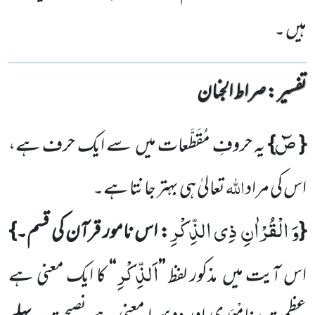
ہیں ۔
تفسیر : ‎صراط الجنان
صٓ
{
}
یہ حروفِ مُقَطَّعات میں
سے ایک حرف ہے،
اللہ
اس کی مراد
تعالیٰ ہی بہتر جانتا ہے۔
وَ الْقُرْاٰنِ ذِی الذِّكْرِ
{
: اس نامور قرآن کی قسم۔}
اَلذِّكْرِ
اس آیت میں
مذکور لفظ
’’
‘‘
کا ایک معنی ہے