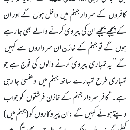
کافروں کے سردار جہنم میں داخل ہوں گے اور ان
کے پیچھے پیچھے ان کی پیروی کرنے والے بھی جا رہے
ہوں گے تو جہنم کے خازن ان سرداروں سے کہیں
گے’’ یہ تمہاری پیروی کرنے والوں کی فوج ہے جو
تمہاری طرح تمہارے ساتھ جہنم میں دھنسی جا رہی
ہے۔‘‘کافر سردار جہنم کے خازن فرشتوں کو جواب
دیتے ہوئے کہیں گے :ان پَیروکاروں کو (جہنم میں )