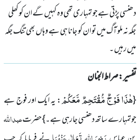
دھنسی پڑتی ہے جو تمہاری تھی وہ کہیں گے ان کو کھلی
جگہ نہ ملو آگ میں تو ان کو جانا ہی ہے وہاں بھی تنگ جگہ
میں رہیں ۔
تفسیر : ‎صراط الجنان
هٰذَا فَوْجٌ مُّقْتَحِمٌ مَّعَكُمْ
{
: یہ ایک اور فوج ہے
عبداللہ
جوتمہارے ساتھ دھنسی جارہی ہے۔} حضرت
رَضِیَ اللہ تَعَالٰی عَنْہُمَا
بن عباس
نے فرمایا کہ جب