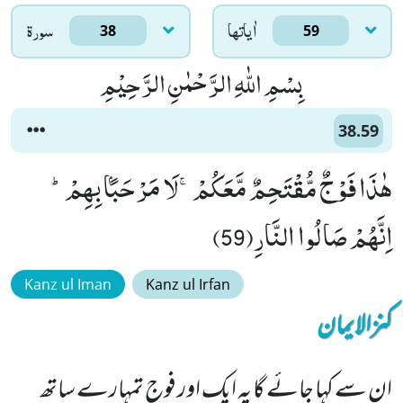
اٰياتها
سورۃ
38
59
بِسْمِ اللّٰهِ الرَّحْمٰنِ الرَّحِیْمِ
38.59
هٰذَا فَوْجٌ مُّقْتَحِمٌ مَّعَكُمْۚ-لَا مَرْحَبًۢا بِهِمْؕ-
اِنَّهُمْ صَالُوا النَّارِ(59)
Kanz ul Iman
Kanz ul Irfan
کنزالایمان
ان سے کہا جائے گا یہ ایک اور فوج تمہارے ساتھ