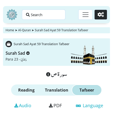
Search
Go
Home
➤
Al-Quran
➤
Surah Sad Ayat 59 Translation Tafseer
Surah Sad Ayat 59 Translation Tafseer
Surah Sad
وَ مَا لِیَ
Para 23 -
سورة ص
Reading
Translation
Tafseer
Audio
PDF
Language