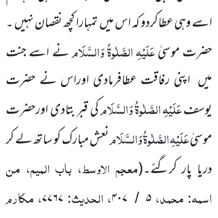
اسے وہی عطاکردو کہ اس میں تمہارا کچھ نقصان نہیں ۔
عَلَیْہِ
الصَّلٰوۃُ
وَالسَّلَام
حضرت موسیٰ
نے اسے جنت
میں اپنی رفاقت عطافرمادی اوراس نے حضرت
عَلَیْہِ
الصَّلٰوۃُ
وَالسَّلَام
یوسف
کی قبر بتادی اورحضرت
عَلَیْہِ
الصَّلٰوۃُ
وَالسَّلَام
موسیٰ
نعش مبارک کو ساتھ لے کر
معجم الاوسط، باب المیم، من
دریا پار کرگئے۔
(
اسمہ: محمد،
، الحدیث:
، مکارم
۷۷۶۷
۴۰۷
۵
/