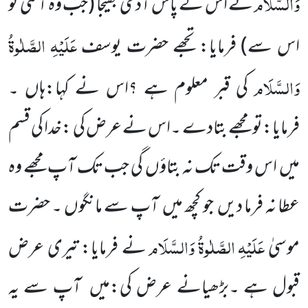
وَالسَّلَام
نے اس کے پاس آدمی بھیجا (جب وہ آ گئی تو
عَلَیْہِ
الصَّلٰوۃُ
اس سے) فرمایا: تجھے حضرت یوسف
وَالسَّلَام
کی قبر معلوم ہے ؟اس نے کہا:ہاں ۔
فرمایا:تو مجھے بتادے ۔اس نے عرض کی :خدا کی قسم
میں اس وقت تک نہ بتاؤں گی جب تک آپ مجھے وہ
عطا نہ فرما دیں جو کچھ میں آپ سے مانگوں ۔ حضرت
عَلَیْہِ
الصَّلٰوۃُ
وَالسَّلَام
موسیٰ
نے فرمایا: تیری عرض
قبول ہے ۔بڑھیانے عرض کی:میں آپ سے یہ