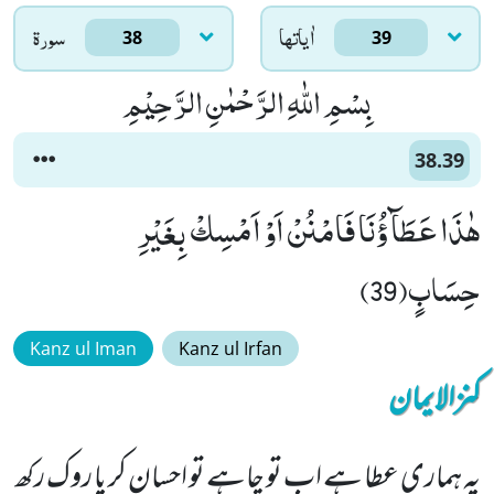
اٰياتها
سورۃ
38
39
بِسْمِ اللّٰهِ الرَّحْمٰنِ الرَّحِیْمِ
38.39
هٰذَا عَطَآؤُنَا فَامْنُنْ اَوْ اَمْسِكْ بِغَیْرِ
حِسَابٍ(39)
Kanz ul Iman
Kanz ul Irfan
کنزالایمان
یہ ہماری عطا ہے اب تو چاہے تو احسان کر یا روک رکھ