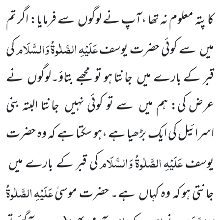
کا پتہ معلوم نہ تھا ،آپ نے لوگوں سے فرمایا: اگر تم
عَلَیْہِ
الصَّلٰوۃُ
وَالسَّلَام
میں سے کوئی حضرت یوسف
کی
قبر کے بارے میں جانتا ہو تو مجھے بتاؤ۔لوگوں نے
عرض کی: ہم میں سے تو کوئی نہیں جانتا البتہ بنی
اسرائیل کی ایک بڑھیا ہے ،ہو سکتا ہے کہ وہ حضرت
عَلَیْہِ
الصَّلٰوۃُ
وَالسَّلَام
یوسف
کی قبر کے بارے میں
عَلَیْہِ
الصَّلٰوۃُ
جانتی ہو کہ وہ کہاں ہے۔
حضرت موسیٰ