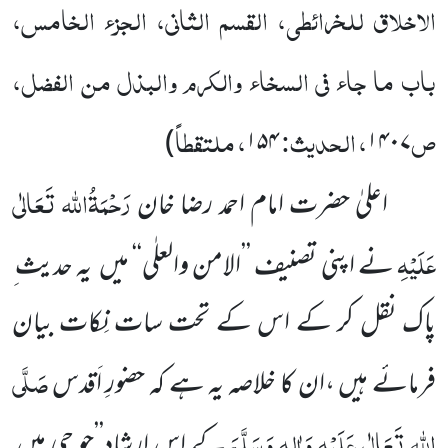
الاخلاق للخرائطی، القسم الثانی، الجزء الخامس،
باب ما جاء فی السخاء والکرم والبذل من الفضل،
ص
، الحدیث:
، ملتقطاً
)
۱۵۴
۱۴۰۷
رَحْمَۃُاللہ تَعَالٰی
اعلیٰ حضرت امام احمد رضا خان
عَلَیْہِ
نے اپنی تصنیف ’’الامن والعلٰی‘‘ میں یہ حدیث ِ
پاک نقل کر کے اس کے تحت سات نِکات بیان
صَلَّی
فرمائے ہیں ،ان کا خلاصہ یہ ہے کہ حضورِ اَقدس
اللہ تَعَالٰی عَلَیْہِ وَاٰلِہٖ وَسَلَّمَ
کے اس ارشاد’’جو جی میں