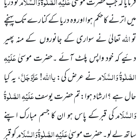
عَلَیْہِ
الصَّلٰوۃُ
وَالسَّلَام
فرمایا کہ جب حضرت موسیٰ
کو دریا
میں اترنے کا حکم ہوا اور وہ دریا کے کنارے تک پہنچے
اللہ
تو
تعالیٰ نے سواری کے جانوروں کے منہ پھیر
عَلَیْہِ
دئیے کہ خود واپس پلٹ آئے ۔حضرت موسیٰ
الصَّلٰوۃُ
وَالسَّلَام
یااللہ!
عَزَّوَجَلَّ
نے عرض کی:
، یہ کیا
عَلَیْہِ
الصَّلٰوۃُ
حال ہے ؟ارشاد ہوا:تم حضرت یوسف
وَالسَّلَام
کی قبرکے پاس ہو ان کا جسم مبارک اپنے
عَلَیْہِ
الصَّلٰوۃُ
وَالسَّلَام
ساتھ لے لو۔ حضرت موسیٰ
کو قبر