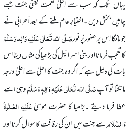
یہاں تک کہ سب سے اعلیٰ نعمت یعنی جنت جسے
چاہیں بخش دیں ۔اختیارِ عام ملنے کے بعد اَعرابی نے
صَلَّی اللہ تَعَالٰی عَلَیْہِ وَاٰلِہٖ وَسَلَّمَ
جو مانگا اس پر حضور پُر نور
کا تعجب فرمانا اور بنی اسرائیل کی بڑھیاکی مثال دینااس
بات کی دلیل ہے کہ اگر وہ جنت کا اعلیٰ سے اعلیٰ درجہ
صَلَّی اللہ تَعَالٰی عَلَیْہِ وَاٰلِہٖ وَسَلَّمَ
مانگتا تو آپ
وہی اسے
عَلَیْہِ
الصَّلٰوۃُ
عطا فرما دیتے ۔بڑھیا کا حضرت موسیٰ
وَالسَّلَام
سے جنت میں ان کی رفاقت کا سوا ل کرنا اور