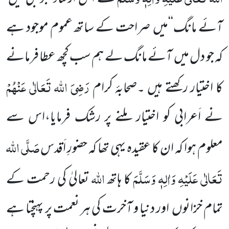
آئے مانگ‘‘میں صراحت کے ساتھ عموم موجود ہے
کہ جو دل میں آئے مانگ لے ہم سب کچھ عطا فرمانے
رَضِیَ اللہ تَعَالٰی عَنْہُمْ
کا اختیار رکھتے ہیں ۔صحابۂ کرام
نے اَعرابی کو اختیار ملنے پر رشک فرمایا،اس سے
صَلَّی اللہ
معلوم ہوا کہ ان کا عقیدہ یہی تھا کہ حضورِ اَقدس
تَعَالٰی عَلَیْہِ وَاٰلِہٖ وَسَلَّمَ
اللہ
کا ہاتھ
تعالیٰ کی رحمت کے
تمام خزانوں اور دنیا و آخرت کی ہر نعمت پر پہنچتا ہے