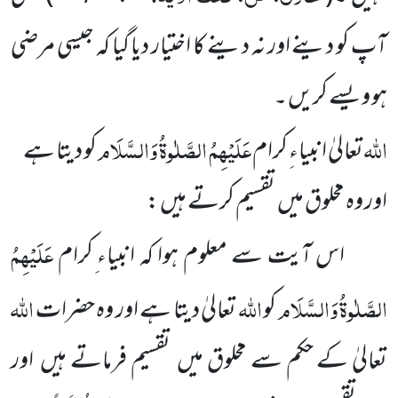
آپ کو دینے اور نہ دینے کا اختیار دیا گیا کہ جیسی مرضی
ہو ویسے کریں ۔
اللہ
عَلَیْہِمُ الصَّلٰوۃُ وَالسَّلَام
تعالیٰ انبیاء ِکرام
کو دیتا ہے
اور وہ مخلوق میں تقسیم کرتے ہیں :
عَلَیْہِمُ
اس آیت سے معلوم ہوا کہ انبیاء ِکرام
الصَّلٰوۃُ وَالسَّلَام
اللہ
اللہ
کو
تعالیٰ دیتا ہے اور وہ حضرات
تعالیٰ کے حکم سے مخلوق میں تقسیم فرماتے ہیں اور