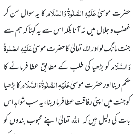
عَلَیْہِ
الصَّلٰوۃُ
وَالسَّلَام
حضرت موسیٰ
کا یہ سوال سن کر
غضب و جلال میں نہ آنا بلکہ اس سے یہ کہنا کہ ہم سے
اللہ
عَلَیْہِ
الصَّلٰوۃُ
جنت مانگ لو اور
تعالیٰ کا حضرت موسیٰ
وَالسَّلَام
کو بڑھیا کی طلب کے مطابق عطا فرمانے کا
عَلَیْہِ
الصَّلٰوۃُ
وَالسَّلَام
حکم دینا اور حضرت موسیٰ
کا بڑھیا
کو جنت میں اپنی رفاقت عطا فرما دینا،یہ سب شواہد اس
اللہ
بات کی دلیل ہیں کہ
تعالیٰ اپنے محبوب بندوں کو