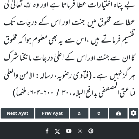
اللہ
بے پناہ اختیارات عطا فرماتا ہے اور وہ
تعالیٰ کی
عطا سے مخلوق میں جنت اور اس کے درجات تک
تقسیم فرماتے ہیں ،اس سے یہ بھی معلوم ہوا کہ مخلوق
کا ان سے جنت اور اس کے اعلیٰ درجات مانگنا شرک
ہر گز نہیں ہے۔
(فتاوی رضویہ، رسالہ: الامن والعلی
لناعتی المصطفٰی بدافع البلاء،
۳۰
۶۰۰
۶۰۴، ملخصاً
)
-
/
Next
Ayat
Prev
Ayat