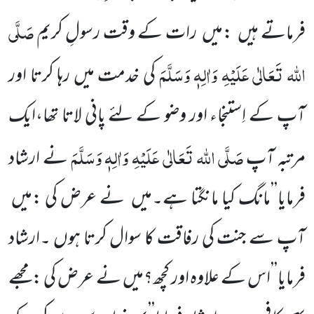
صَلَّی
فرماتے ہیں :میں رات کے وقت رسولِ کریم
اللہ تَعَالٰی عَلَیْہِ وَاٰلِہٖ وَسَلَّمَ
کی خدمت میں رہا کرتا اور
آپ کے اِستنجاء اور وضو کے لئے پانی لاتا تھا،ایک
صَلَّی اللہ تَعَالٰی عَلَیْہِ وَاٰلِہٖ وَسَلَّمَ
مرتبہ آپ
نے ارشاد
فرمایا’’مانگ کیا مانگتا ہے۔میں نے عرض کی :میں
آپ سے جنت کی رفاقت کا سوال کرتا ہوں ۔ارشاد
فرمایا’’اس کے علاوہ اور کچھ؟میں نے عرض کی :مجھے