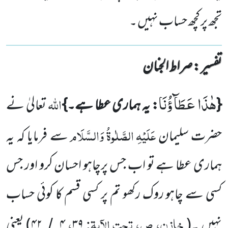
تجھ پر کچھ حساب نہیں ۔
تفسیر : ‎صراط الجنان
هٰذَا عَطَآؤُنَا
اللہ
{
: یہ ہماری عطا ہے۔}
تعالیٰ نے
عَلَیْہِ
الصَّلٰوۃُ
وَالسَّلَام
حضرت سلیمان
سے فرمایا کہ یہ
ہماری عطا ہے تو اب جس پرچاہو احسان کرو اور جس
کسی سے چاہو روک رکھو تم پر کسی قسم کا کوئی حساب
خازن، ص، تحت الآیۃ:
،
نہیں ۔
(
۳۹
۴
۴۲
)
یعنی
/