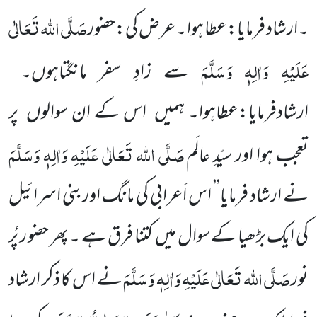
صَلَّی اللہ تَعَالٰی
۔ارشاد فرمایا:عطا ہوا ۔عرض کی:حضور
عَلَیْہِ وَاٰلِہٖ وَسَلَّمَ
سے زادِ سفر مانگتاہوں۔
ارشادفرمایا:عطاہوا۔ ہمیں اس کے ان سوالوں پر
صَلَّی اللہ تَعَالٰی عَلَیْہِ وَاٰلِہٖ وَسَلَّمَ
تعجب ہوا اور سیّدِ عالَم
نے ارشاد فرمایا’’ اس اَعرابی کی مانگ اوربنی اسرائیل
کی ایک بڑھیا کے سوال میں کتنا فرق ہے ۔ پھر حضو ر پُر
صَلَّی اللہ تَعَالٰی
عَلَیْہِ وَاٰلِہٖ وَسَلَّمَ
نور
نے اس کا ذکر ارشاد