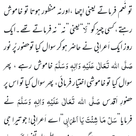
تو نَعم فرماتے یعنی اچھا ،اورنہ منظور ہوتا تو خاموش
لَا
رہتے ، کسی چیز کو ’’
‘‘یعنی ’’نہ‘‘ نہ فرماتے تھے۔ایک
روز ایک اَعرابی نے حاضر ہوکر سوال کیا توحضور پُر نور
صَلَّی اللہ تَعَالٰی عَلَیْہِ وَاٰلِہٖ وَسَلَّمَ
خاموش رہے ، پھر
سوال کیا تو خاموشی اختیار فرمائی، پھر سوال کیا تو اس پر
صَلَّی اللہ تَعَالٰی عَلَیْہِ وَاٰلِہٖ وَسَلَّمَ
حضورِ اَقدس
نے
سَلْ مَا شِئْتَ یَا اَعْرَابِی
فرمایا’’
‘‘اے اَعرابی! جو تیرا جی