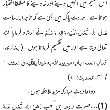
اس تقسیم میں انہیں دینے اور نہ دینے کا مُطلَقاً اختیار
ہوتا ہے۔ حدیث ِپاک میں بھی ہے کہ تاجدارِ رسالت
صَلَّی اللہ تَعَالٰی عَلَیْہِ وَاٰلِہٖ وَسَلَّمَ
اللہ
نے ارشاد فرمایا’’
بخاری،
تعالیٰ دیتا ہے اور میں تقسیم فرماتا ہوں ۔
(
کتاب العلم، باب من یرد اللّٰہ بہ خیراً یفقّہہ فی الدین،
۱
، الحدیث:
)
۷۱
۴۲
/
دو اَحادیث ِ مبارکہ مزید ملاحظہ ہوں ،
رَضِیَ اللہ تَعَالٰی عَنْہُ
(1)
…
حضرت ربیعہ بن کعب