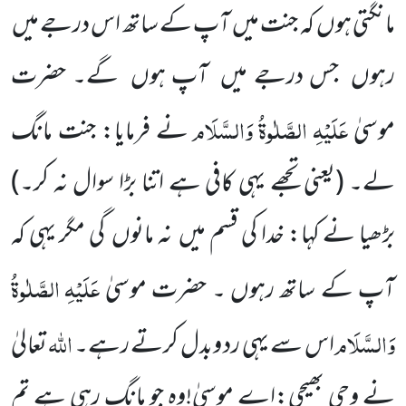
مانگتی ہوں کہ جنت میں آپ کے ساتھ اس درجے میں
رہوں جس درجے میں آپ ہوں گے۔ حضرت
عَلَیْہِ
الصَّلٰوۃُ
وَالسَّلَام
موسیٰ
نے فرمایا: جنت مانگ
لے۔
(یعنی تجھے یہی کافی ہے اتنا بڑا سوال نہ کر۔)
بڑھیا نے کہا: خدا کی قسم میں نہ مانوں گی مگر یہی کہ
عَلَیْہِ
الصَّلٰوۃُ
آپ کے ساتھ رہوں ۔ حضرت موسیٰ
وَالسَّلَام
اللہ
اس سے یہی رد وبدل کرتے رہے۔
تعالیٰ
نے وحی بھیجی:اے موسیٰ!وہ جو مانگ رہی ہے تم