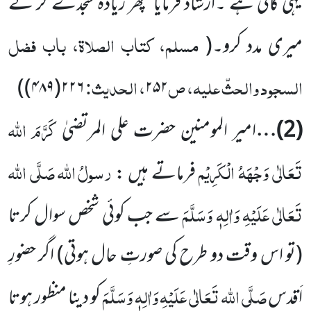
یہی کافی ہے ۔ارشاد فرمایا’’پھر زیادہ سجدے کر کے
مسلم، کتاب الصلاۃ، باب فضل
میری مدد کرو۔
(
السجود والحثّ علیہ، ص
، الحدیث:
)
۲۲۶(۴۸۹)
۲۵۲
کَرَّمَ اللہ
(2)
…
امیر المومنین حضرت علی المرتضیٰ
تَعَالٰی وَجْہَہُ الْکَرِیْم
رسولُ
اللہ
صَلَّی اللہ
فرماتے ہیں :
تَعَالٰی عَلَیْہِ وَاٰلِہٖ وَسَلَّمَ
سے جب کوئی شخص سوال کرتا
(تو اس وقت دو طرح کی صورتِ حال ہوتی) اگر حضورِ
صَلَّی اللہ تَعَالٰی عَلَیْہِ وَاٰلِہٖ وَسَلَّمَ
اَقدس
کو دینا منظور ہوتا