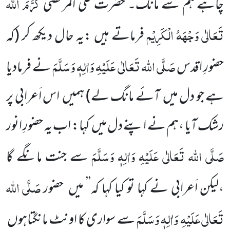
کَرَّمَ اللہ
چاہے ہم سے مانگ۔ حضرت علی المرتضیٰ
تَعَالٰی وَجْہَہُ الْکَرِیْم
فرماتے ہیں :یہ حال دیکھ کر (کہ
صَلَّی اللہ تَعَالٰی عَلَیْہِ وَاٰلِہٖ وَسَلَّمَ
حضورِ اقدس
نے فرمادیا
ہے جو دل میں آئے مانگ لے) ہمیں اس اَعرابی پر
رشک آیا ،ہم نے اپنے دل میں کہا: اب یہ حضورِ انور
صَلَّی اللہ تَعَالٰی عَلَیْہِ وَاٰلِہٖ وَسَلَّمَ
سے جنت مانگے گا
صَلَّی اللہ
،لیکن اَعرابی نے کہا تو کیا کہا کہ’’ میں حضور
تَعَالٰی
عَلَیْہِ وَاٰلِہٖ وَسَلَّمَ
سے سواری کا اونٹ مانگتاہوں