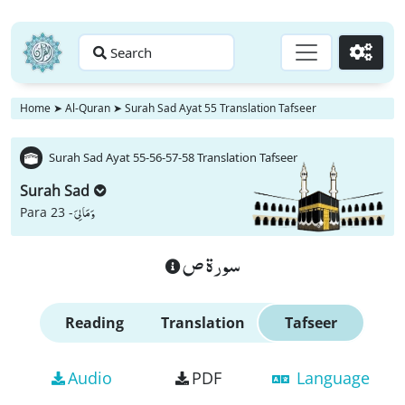
Search
Go
Home
➤
Al-Quran
➤
Surah Sad Ayat 55 Translation Tafseer
Surah Sad Ayat 55-56-57-58 Translation Tafseer
Surah Sad
وَ مَا لِیَ
Para 23 -
سورة ص
Reading
Translation
Tafseer
Audio
PDF
Language