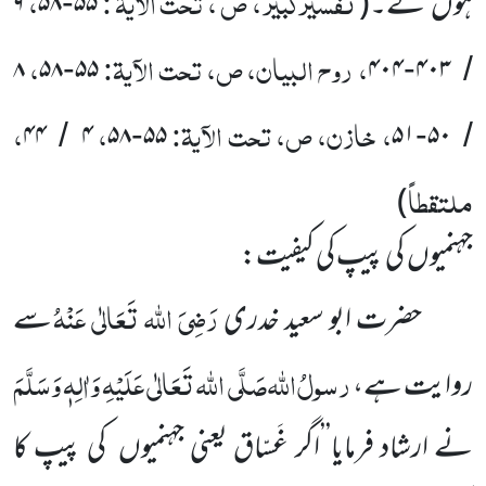
تفسیرکبیر ، ص ، تحت الآیۃ :
،
ہوں
گے۔
(
۵۵
۵۸
۹
-
، روح البیان، ص، تحت الآیۃ:
،
۸
۵۸
۵۵
۴۰۴
۴۰۳
-
-
/
، خازن، ص، تحت الآیۃ:
،
،
۴۴
۴
۵۸
۵۵
۵۱
۵۰
/
-
-
/
ملتقطاً
)
جہنمیوں
کی پیپ کی کیفیت:
رَضِیَ اللہ تَعَالٰی عَنْہُ
حضرت ابو سعید خدری
سے
رسولُ
اللہ
صَلَّی اللہ تَعَالٰی عَلَیْہِ وَاٰلِہٖ وَسَلَّمَ
روایت ہے،
نے ارشاد فرمایا’’اگر غَسّاق یعنی جہنمیوں
کی پیپ کا