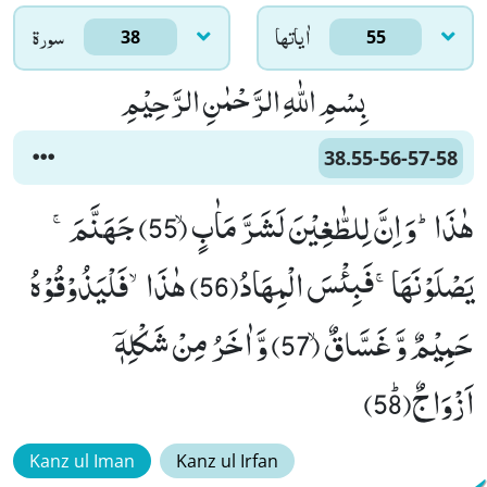
اٰياتها
سورۃ
38
55
بِسْمِ اللّٰهِ الرَّحْمٰنِ الرَّحِیْمِ
38.55-56-57-58
هٰذَاؕ-وَ اِنَّ لِلطّٰغِیْنَ لَشَرَّ مَاٰبٍۙ (55) جَهَنَّمَۚ-
یَصْلَوْنَهَاۚ-فَبِئْسَ الْمِهَادُ(56) هٰذَاۙ-فَلْیَذُوْقُوْهُ
حَمِیْمٌ وَّ غَسَّاقٌۙ (57) وَّ اٰخَرُ مِنْ شَكْلِهٖۤ
اَزْوَاجٌﭤ(58)
Kanz ul Iman
Kanz ul Irfan