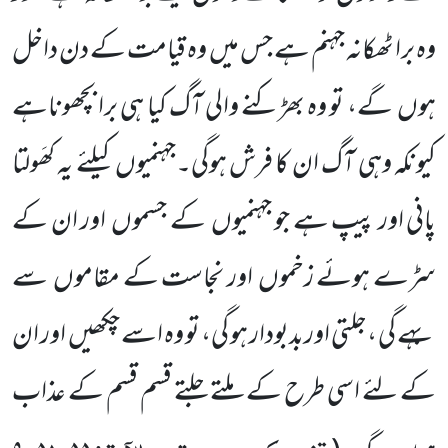
وہ برا ٹھکانہ
جہنم ہے جس میں
وہ قیامت کے دن داخل
ہوں
گے، تو وہ بھڑکنے والی آگ کیا ہی برا بچھوناہے
کیونکہ وہی آگ ان کا فرش ہوگی۔جہنمیوں
کیلئے یہ کھَولتا
پانی اور پیپ ہے جو جہنمیوں
کے جسموں
اور ان کے
سڑے ہوئے زخموں
اور نجاست کے مقاموں
سے
بہے گی ،جلتی اوربدبودار ہو گی، تو وہ اسے چکھیں
اور ان
کے لئے اسی طرح کے ملتے جلتے قسم قسم کے عذاب