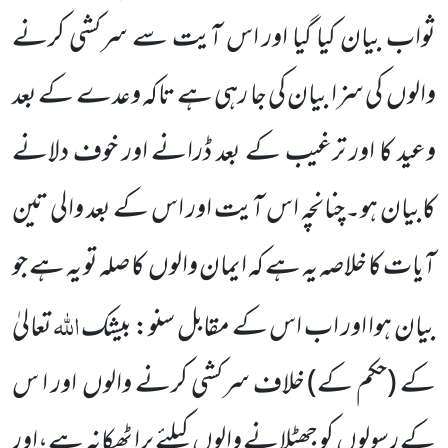
ثواب بیان کیا گیا اور اس آیت سے سرکشی کرنے
والوں
کی سزا بیان
کی جا رہی ہے تاکہ وعدے کے بعد
وعید کا اور ترغیب کے بعد ڈرانے اور خوف دلانے
کابیان ہو۔چنانچہ اس آیت اور اس کے بعد والی تین
آیات کا خلاصہ یہ ہے کہ ایمان والوں
کا صلہ تو یہ ہے جو
اللہ
بیان ہوا اور اب اس کے مقابل سنو: بیشک
تعالیٰ
کے
(حکم کے)
خلاف سرکشی کرنے والوں
اور ا س
کے رسولوں
کو جھٹلانے والوں
کیلئے برا ٹھکانہ ہے،اور