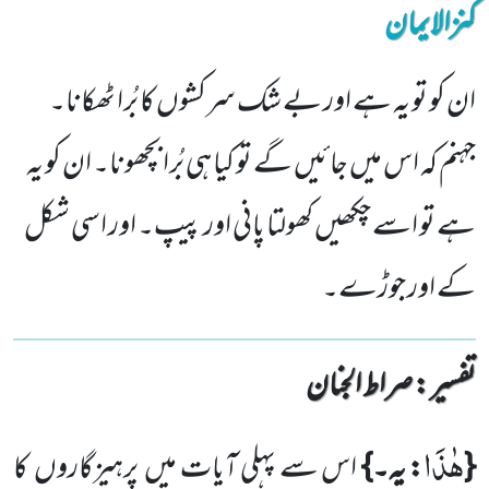
کنزالایمان
ان کو تو یہ ہے اور بے شک سرکشوں کا بُرا ٹھکانا۔
جہنم کہ اس میں جائیں گے تو کیا ہی بُرا بچھونا۔ ان کو یہ
ہے تو اسے چکھیں کھولتا پانی اور پیپ۔ اور اسی شکل
کے اور جوڑے۔
تفسیر : ‎صراط الجنان
هٰذَا
{
: یہ۔}
اس سے پہلی آیات میں
پرہیزگاروں
کا