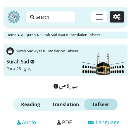
Search
Go
Home
➤
Al-Quran
➤
Surah Sad Ayat 8 Translation Tafseer
Surah Sad Ayat 8 Translation Tafseer
Surah Sad
وَ مَا لِیَ
Para 23 -
سورة ص
Reading
Translation
Tafseer
Audio
PDF
Language