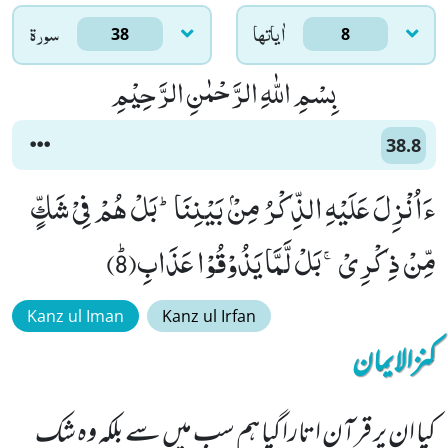
اٰياتها
سورۃ
38
8
بِسْمِ اللّٰهِ الرَّحْمٰنِ الرَّحِیْمِ
38.8
ءَاُنْزِلَ عَلَیْهِ الذِّكْرُ مِنْۢ بَیْنِنَاؕ-بَلْ هُمْ فِیْ شَكٍّ
مِّنْ ذِكْرِیْۚ-بَلْ لَّمَّا یَذُوْقُوْا عَذَابِﭤ(8)
Kanz ul Iman
Kanz ul Irfan
کنزالایمان
کیا ان پر قرآن اتارا گیا ہم سب میں سے بلکہ وہ شک