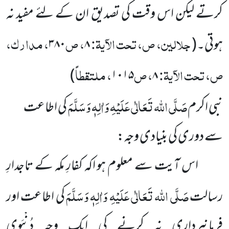
کرتے لیکن اس وقت کی تصدیق ان کے لئے مفید نہ
جلالین، ص، تحت الآیۃ:
، ص
، مدارک،
ہوتی۔
(
۸
۳۸۰
ص، تحت الآیۃ:
، ص
، ملتقطاً
)
۱۰۱۵
۸
صَلَّی اللہ تَعَالٰی عَلَیْہِ وَاٰلِہٖ وَسَلَّمَ
نبی اکرم
کی اطاعت
سے دوری کی بنیادی وجہ:
اس آیت سے معلوم ہو اکہ کفارِ مکہ کے تاجدارِ
صَلَّی اللہ تَعَالٰی عَلَیْہِ وَاٰلِہٖ وَسَلَّمَ
رسالت
کی اطاعت اور
فرمانبرداری نہ کرنے کی ایک وجہ دُنْیَوی