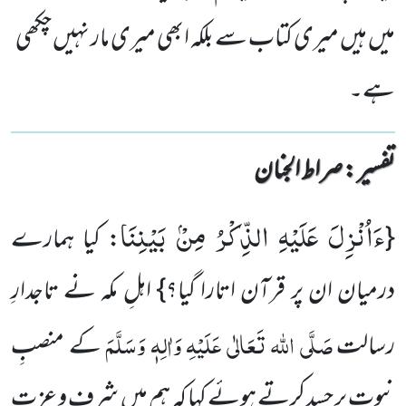
میں ہیں میری کتاب سے بلکہ ابھی میری مار نہیں چکھی
ہے۔
تفسیر : ‎صراط الجنان
ءَاُنْزِلَ عَلَیْهِ الذِّكْرُ مِنْۢ بَیْنِنَا
{
: کیا ہمارے
درمیان ان پر قرآن اتارا گیا؟} اہلِ مکہ نے تاجدارِ
صَلَّی اللہ تَعَالٰی عَلَیْہِ وَاٰلِہٖ وَسَلَّمَ
رسالت
کے منصبِ
نبوت پر حسد کرتے ہوئے کہا کہ ہم میں شرف و عزت