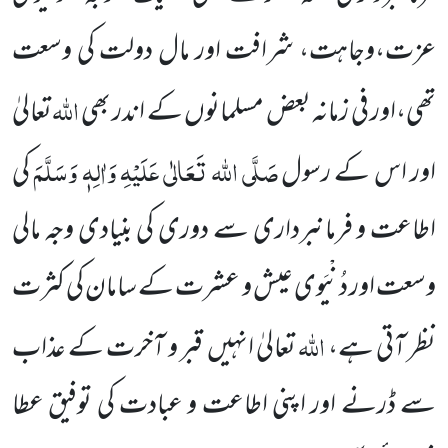
عزت،وجاہت، شرافت اور مال دولت کی وسعت
اللہ
تھی،اور فی زمانہ بعض مسلمانوں کے اندر بھی
تعالیٰ
صَلَّی اللہ تَعَالٰی عَلَیْہِ وَاٰلِہٖ وَسَلَّمَ
اور اس کے رسول
کی
اطاعت و فرمانبرداری سے دوری کی بنیادی وجہ مالی
وسعت اور دُنْیَوی عیش و عشرت کے سامان کی کثرت
اللہ
نظر آتی ہے،
تعالیٰ انہیں قبر و آخرت کے عذاب
سے ڈرنے اور اپنی اطاعت و عبادت کی توفیق عطا