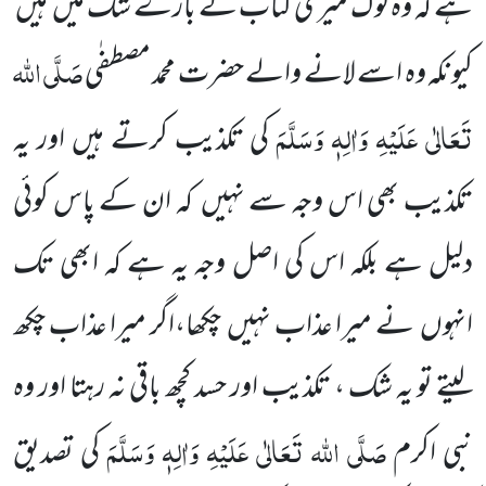
ہے کہ وہ لوگ میری کتاب کے بارے شک میں ہیں
صَلَّی اللہ
کیونکہ وہ اسے لانے والے حضرت محمد مصطفٰی
تَعَالٰی عَلَیْہِ وَاٰلِہٖ وَسَلَّمَ
کی تکذیب کرتے ہیں اور یہ
تکذیب بھی اس وجہ سے نہیں کہ ان کے پاس کوئی
دلیل ہے بلکہ اس کی اصل وجہ یہ ہے کہ ابھی تک
انہوں نے میرا عذاب نہیں چکھا،اگر میرا عذاب چکھ
لیتے تو یہ شک ، تکذیب اور حسد کچھ باقی نہ رہتا اور وہ
صَلَّی اللہ تَعَالٰی عَلَیْہِ وَاٰلِہٖ وَسَلَّمَ
نبی اکرم
کی تصدیق