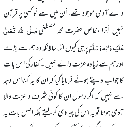
والے آدمی موجود تھے، اُن میں سے تو کسی پر قرآن
صَلَّی اللہ تَعَالٰی
نہیں اُترا ،خاص حضرت محمد مصطفٰی
عَلَیْہِ وَاٰلِہٖ وَسَلَّمَ
پر ہی کیوں اترا حالانکہ وہ ہم سے بڑے
اور ہم سے زیادہ عزت والے نہیں ۔ کفار کی ا س بات
کا جواب دیتے ہوئے فرمایا گیا کہ ان کا یہ کہنااس وجہ
سے نہیں کہ اگر رسول ان کا کوئی شرف و عزت والا
آدمی ہوتا تو یہ اس کی پیروی کر لیتے بلکہ اصل بات یہ