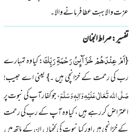
عزت والا بہت عطا فرمانے والا۔
تفسیر : ‎صراط الجنان
اَمْ عِنْدَهُمْ خَزَآىٕنُ رَحْمَةِ رَبِّكَ
{
: کیا وہ تمہارے
رب کی رحمت کے خزانچی ہیں ۔} یعنی اے حبیب!
صَلَّی اللہ تَعَالٰی عَلَیْہِ وَاٰلِہٖ وَسَلَّمَ
، جو کفار آپ کی نبوت پر
اعتراض کر رہے ہیں ، کیا وہ آپ کے رب کی رحمت
کے خزانچی ہیں اور کیا نبوت کی کنجیاں ان کے ہاتھ میں