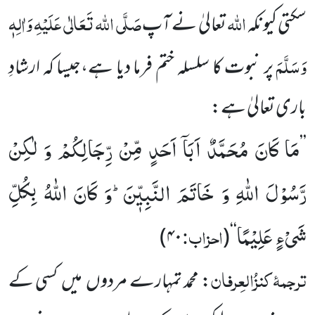
اللہ
صَلَّی اللہ تَعَالٰی عَلَیْہِ وَاٰلِہٖ
سکتی کیونکہ
تعالیٰ نے آپ
وَسَلَّمَ
پر نبوت کا سلسلہ ختم فرما دیا ہے،جیسا کہ ارشادِ
باری تعالیٰ ہے:
مَا كَانَ مُحَمَّدٌ اَبَاۤ اَحَدٍ مِّنْ رِّجَالِكُمْ وَ لٰكِنْ
’’
رَّسُوْلَ اللّٰهِ وَ خَاتَمَ النَّبِیّٖنَؕ-وَ كَانَ اللّٰهُ بِكُلِّ
شَیْءٍ عَلِیْمًا
احزاب:
)
۴۰
‘‘(
ترجمۂ
کنزُالعِرفان
: محمد تمہارے مردوں میں کسی کے