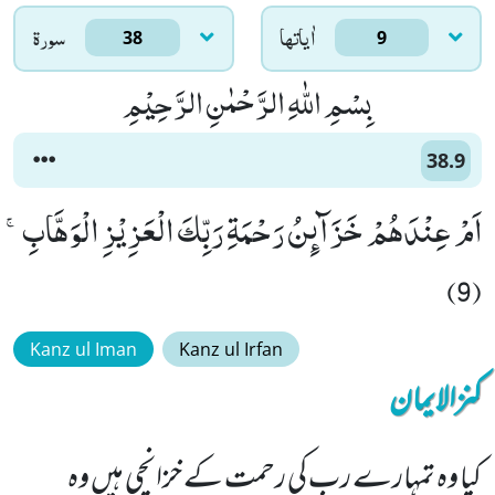
اٰياتها
سورۃ
38
9
بِسْمِ اللّٰهِ الرَّحْمٰنِ الرَّحِیْمِ
38.9
اَمْ عِنْدَهُمْ خَزَآىٕنُ رَحْمَةِ رَبِّكَ الْعَزِیْزِ الْوَهَّابِۚ
(9)
Kanz ul Iman
Kanz ul Irfan
کنزالایمان
کیا وہ تمہارے رب کی رحمت کے خزانچی ہیں وہ