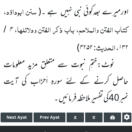
سنن ابوداؤد،
اورمیرے بعدکوئی نبی نہیں ہے ۔
(
کتاب الفتن والملاحم، باب ذکر الفتن ودلائلہا،
۴
/
، الحدیث:
)
۴۲۵۲
۱۳۲
نوٹ:ختمِ نبوت سے متعلق مزید معلومات
حاصل کرنے کے لئے سورہِ اَحزاب کی آیت
نمبر40کی تفسیر ملاحظہ فرمائیں ۔
Next
Ayat
Prev
Ayat