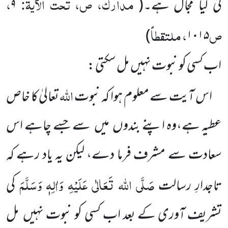
مدارک، ص، تحت الآیۃ:
،
کی کیا مجال ہے۔
(
۹
ص
، ملتقطاً
)
۱۰۱۵
اب کسی کو نبوت نہیں مل سکتی :
اللہ
اس آیت سے معلوم ہوا کہ نبوت
تعالیٰ کا خاص
عطیہ ہے،وہ اپنے بندوں میں سے جسے چاہے اس
سعادت سے مشرف فرما دے، لیکن یہ یاد رہے کہ
صَلَّی اللہ تَعَالٰی عَلَیْہِ وَاٰلِہٖ وَسَلَّمَ
تاجدارِ رسالت
کی
تشریف آوری کے بعد اب کسی کو نبوت نہیں مل