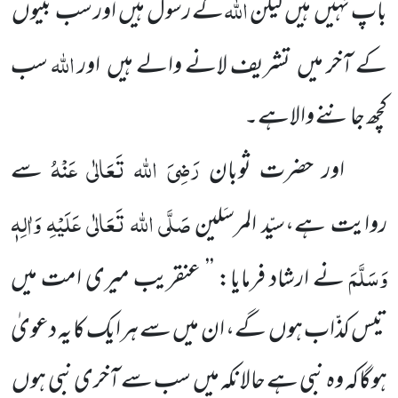
اللہ
باپ نہیں ہیں لیکن
کے رسول ہیں اور سب نبیوں
اللہ
کے آخر میں تشریف لانے والے ہیں اور
سب
کچھ جاننے والاہے۔
رَضِیَ اللہ تَعَالٰی عَنْہُ
اور حضرت ثوبان
سے
صَلَّی اللہ تَعَالٰی عَلَیْہِ وَاٰلِہٖ
روایت ہے،سیّد المرسَلین
وَسَلَّمَ
نے ارشاد فرمایا: ’’ عنقریب میری امت میں
تیس کذّاب ہوں گے، ان میں سے ہرایک کا یہ دعویٰ
ہوگاکہ وہ نبی ہے حالانکہ میں سب سے آخری نبی ہوں