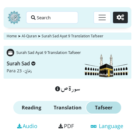
Search
Go
Home
➤
Al-Quran
➤
Surah Sad Ayat 9 Translation Tafseer
Surah Sad Ayat 9 Translation Tafseer
Surah Sad
وَ مَا لِیَ
Para 23 -
سورة ص
Reading
Translation
Tafseer
Audio
PDF
Language