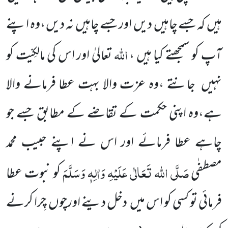
ہیں کہ جسے چاہیں دیں اور جسے چاہیں نہ دیں ،وہ اپنے
اللہ
آپ کو سمجھتے کیا ہیں ،
تعالیٰ اور اس کی مالکِیّت کو
نہیں جانتے ،وہ عزت والا بہت عطا فرمانے والا
ہے،وہ اپنی حکمت کے تقاضے کے مطابق جسے جو
چاہے عطا فرمائے اور اس نے اپنے حبیب محمد
صَلَّی اللہ تَعَالٰی عَلَیْہِ وَاٰلِہٖ وَسَلَّمَ
مصطفٰی
کو نبوت عطا
فرمائی تو کسی کو اس میں دخل دینے اورچوں چِرا کرنے