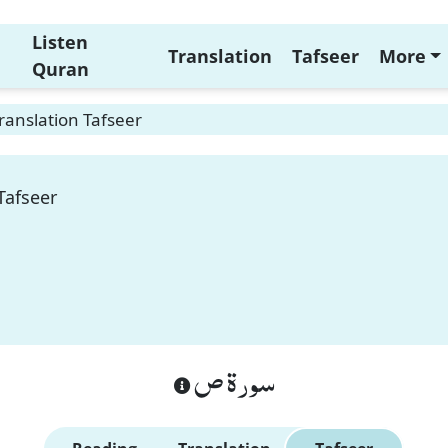
Listen
Translation
Tafseer
More
Quran
ranslation Tafseer
Tafseer
سورة ص