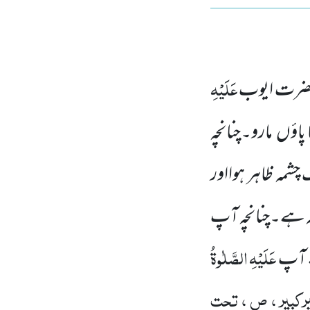
عَلَیْہِ
 حضرت ایوب
ا پاؤں مارو۔چنانچہ
 چشمہ ظاہر ہوااور
 چشمہ ہے۔چنانچہ آپ
عَلَیْہِ
الصَّلٰوۃُ
ے آپ
کبیر ، ص ، تحت