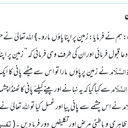
اللہ
: ہم نے فرمایا: زمین پر اپنا پاؤں مارو۔}
تعالیٰ نے
دعا قبول فرمائی اور ان کی طرف وحی فرمائی کہ ’’ زمین پر اپن
َالسَّلَام
نے زمین پرپاؤں مارا تو اس سے میٹھے پانی کا ایک
السَّلَام
سے کہا گیا کہ یہ نہانے اور پینے کیلئے پانی کا ٹھنڈا
َام
اللہ
نے اس چشمے سے پانی پیا اور غسل کیا تو
تعالیٰ ن
تفسیر
اہری و باطنی مرض اور تکلیفیں دور فرما دیں ۔(