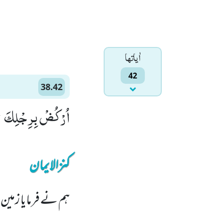
اٰياتها
42
38.42
اُرْكُضْ بِرِجْلِكَۚ-هٰ
کنزالایمان
ہم نے فرمایا زمین پ