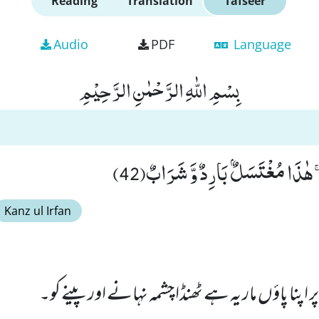
Reading
Translation
Tafseer
Audio
PDF
Language
بِسْمِ اللّٰهِ الرَّحْمٰنِ الرَّحِیْمِ
ذَا مُغْتَسَلٌۢ بَارِدٌ وَّ شَرَابٌ(42)
Kanz ul Irfan
ر اپنا پاؤں مار یہ ہے ٹھنڈا چشمہ نہانے اور پینے کو۔