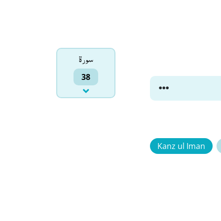
سورۃ
38
Kanz ul Iman