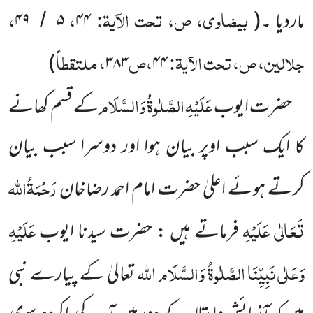
بیضاوی، ص، تحت الآیۃ:
،
،
ماردیا ۔
(
۴۴
۵
۴۹
/
جلالین، ص، تحت الآیۃ:
،ص
، ملتقطاً
)
۳۸۳
۴۴
عَلَیْہِ
الصَّلٰوۃُ
وَالسَّلَام
حضرت ایوب
کے قسم کھانے
کا ایک سبب اوپر بیان ہوا اور دوسرا سبب بیان
رَحْمَۃُاللہ
کرتے ہوئے
اعلیٰ حضرت امام احمد رضاخان
تَعَالٰی عَلَیْہِ
عَلَیْہِ
فرماتے ہیں : حضرت سیدنا ایوب
وَعَلٰی
نَبِیِّنَا
الصَّلٰوۃُ
وَالسَّلَام
اللہ
تعالیٰ کے پیارے نبی