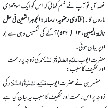
غصہ آیا تو آپ نے قسم کھائی کہ اس کو ایک سو چھڑی
ماروں
گا۔
(
فتاوی رضویہ، رسالہ: الجوہر الثمین فی علل
نازلۃ الیمین،
۱۳
۵۲۶
)
آگے کی تفصیل وہی ہے جو
/
اوپر بیان ہوئی۔
عَلَیْہِ
الصَّلٰوۃُ
وَالسَّلَام
حضرت ایوب
کی زوجہ پر رحمت
اورتخفیف کا سبب:
عَلَیْہِ
الصَّلٰوۃُ
وَالسَّلَام
مفسرین نے حضرت ایوب
کی
زوجہ پر اس رحمت اورتخفیف کا سبب یہ بیان کیا ہے