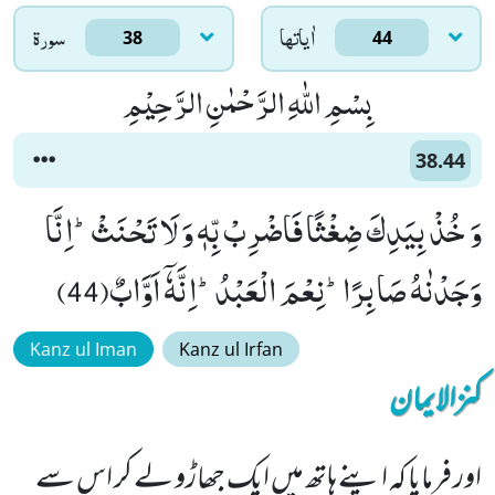
اٰياتها
سورۃ
38
44
بِسْمِ اللّٰهِ الرَّحْمٰنِ الرَّحِیْمِ
38.44
وَ خُذْ بِیَدِكَ ضِغْثًا فَاضْرِبْ بِّهٖ وَ لَا تَحْنَثْؕ-اِنَّا
وَجَدْنٰهُ صَابِرًاؕ-نِعْمَ الْعَبْدُؕ-اِنَّهٗۤ اَوَّابٌ(44)
Kanz ul Iman
Kanz ul Irfan
کنزالایمان
اور فرمایا کہ اپنے ہاتھ میں ایک جھاڑو لے کر اس سے