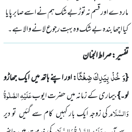
مار د ے اور قسم نہ توڑ بے شک ہم نے اسے صابر پایا
کیا اچھا بندہ بے شک وہ بہت رجوع لانے والا ہے۔
تفسیر : ‎صراط الجنان
وَ خُذْ بِیَدِكَ ضِغْثًا
{
: اور اپنے
ہاتھ میں
ایک جھاڑو
عَلَیْہِ
الصَّلٰوۃُ
لو۔}
بیماری کے زمانہ میں
حضرت ایوب
وَالسَّلَام
کی
زوجہ ایک بار کہیں
کام سے گئیں
تو دیر
عَلَیْہِ
الصَّلٰوۃُ
وَالسَّلَام