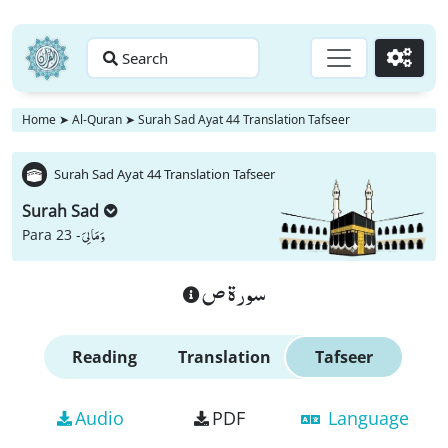
Search
Go
Home
➤
Al-Quran
➤
Surah Sad Ayat 44 Translation Tafseer
Surah Sad Ayat 44 Translation Tafseer
Surah Sad
وَ مَا لِیَ
Para 23 -
سورة ص
Reading
Translation
Tafseer
Audio
PDF
Language