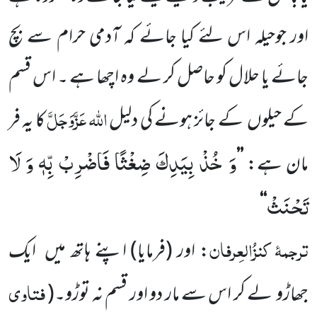
اور جوحیلہ اس لئے کیا
جائے کہ آدمی حرام سے بچ
جائے یا حلال کو حاصل کر لے وہ اچھا ہے ۔ اس قسم
اللہ
عَزَّوَجَلَّ
کے حیلوں
کے جائز ہونے کی دلیل
کا یہ فر
وَ خُذْ بِیَدِكَ ضِغْثًا فَاضْرِبْ بِّهٖ وَ لَا
مان ہے:
’’
تَحْنَثْ
‘‘
ترجمۂ
کنزُالعِرفان
: اور
(فرمایا)
اپنے ہاتھ میں
ایک
فتاوی
جھاڑو
لے کر اس سے مار دو اور قسم نہ توڑو۔
(