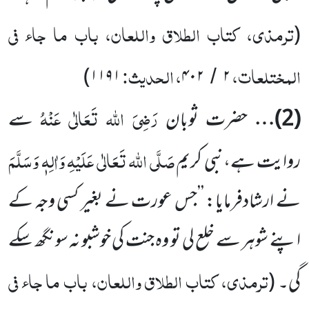
ترمذی، کتاب الطلاق واللعان، باب ما جاء فی
(
المختلعات،
، الحدیث:
)
۱۱۹۱
۴۰۲
۲
/
رَضِیَ اللہ تَعَالٰی عَنْہُ
(
2
)…
حضرت ثوبان
سے
صَلَّی اللہ تَعَالٰی عَلَیْہِ وَاٰلِہٖ وَسَلَّمَ
روایت ہے،نبی کریم
نے ارشادفرمایا: ’’جس عورت نے بغیر کسی وجہ کے
اپنے شوہر سے خلع لی تو وہ جنت کی خوشبو نہ سونگھ سکے
ترمذی، کتاب الطلاق واللعان، باب ما جاء فی
گی۔
(