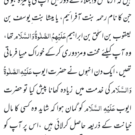
ہیں
کہ آزمائش واِبتلاء کے دور میں
آپ کی پاکیزہ بیوی
جن کا نام رحمہ بنت آفرائیم، یا میشا بنت ِیوسف
بن
عَلَیْہِمُ الصَّلٰوۃُ وَالسَّلَام
یعقوب بن اسحٰق بن ابراہیم
تھا،
وہ آپ کیلئے محنت ومزدوری کرکے خوراک مہیا فرماتی
عَلَیْہِ
الصَّلٰوۃُ
تھیں ،
ایک دن انہوں
نے حضرت ایوب
وَالسَّلَام
کی خدمت میں
زیادہ کھانا پیش کیا تو حضرت
عَلَیْہِ
السَّلَام
ایوب
کو گمان ہوا کہ شاید وہ کسی کا مال
خیانت کے ذریعہ حاصل کرلائی ہیں
،اس پر آپ کو