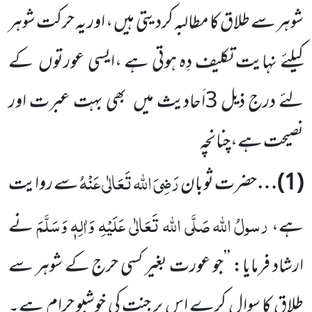
شوہر سے طلاق کا مطالبہ کردیتی ہیں ، اور یہ حرکت شوہر
کیلئے نہایت تکلیف دِہ ہوتی ہے ،ایسی عورتوں
کے
لئے درج ذیل
3
اَحادیث میں
بھی بہت عبرت اور
نصیحت ہے،چنانچہ
رَضِیَ اللہ تَعَالٰی عَنْہُ
(
1
)…
حضرت ثوبان
سے روایت
رسولُ
اللہ
صَلَّی اللہ تَعَالٰی عَلَیْہِ وَاٰلِہٖ وَسَلَّمَ
ہے،
نے
ارشاد فرمایا: ’’جو عورت بغیر کسی حرج کے شوہر سے
طلاق کا سوال کرے اس پر جنت کی خوشبو حرام ہے۔