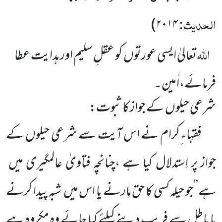
الحدیث:
)
۲۰۱۴
اللہ
تعالیٰ ایسی عورتوں
کو عقلِ سلیم اور ہدایت عطا
فرمائے،اٰمین۔
شرعی حیلوں
کے جواز کا ثبوت:
فقہاء ِکرام نے اس آیت سے شرعی حیلوں
کے
جواز پر اِستدلال کیا ہے ،چنانچہ فتاویٰ عالمگیری میں
ہے’’جو حیلہ کسی کا حق مارنے یا اس میں
شبہ پیدا کرنے
یا باطل سے فریب دینے کیلئے کیا جائے وہ مکروہ ہے