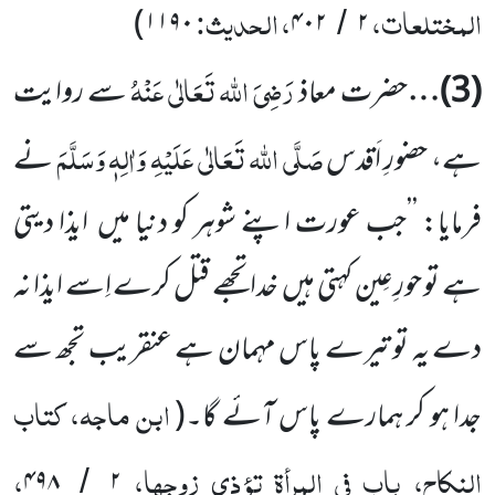
المختلعات،
، الحدیث:
)
۱۱۹۰
۴۰۲
۲
/
رَضِیَ اللہ تَعَالٰی عَنْہُ
(
3
)…
حضرت معاذ
سے روایت
صَلَّی اللہ تَعَالٰی عَلَیْہِ وَاٰلِہٖ وَسَلَّمَ
ہے، حضورِ اَقدس
نے
فرمایا: ’’جب عورت
اپنے شوہر کو دنیا میں
ایذا دیتی
ہے تو حورِعِین کہتی ہیں
خدا تجھے قتل کرے اِسے ایذا نہ
دے یہ تو تیرے پاس مہمان ہے عنقریب تجھ سے
ابن ماجہ، کتاب
جدا ہو کر ہمارے پاس آئے گا۔
(
النکاح، باب فی المرأۃ تؤذی زوجہا،
،
۴۹۸
۲
/