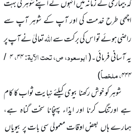
کہ بیماری کے زمانہ میں
انہوں
نے اپنے شوہر کی بہت
اچھی طرح خدمت کی اور آپ کے شوہر آپ سے
اللہ
راضی ہوئے تو ا س کی برکت سے
تعالیٰ نے آپ پر
ابوسعود، ص، تحت الآیۃ:
،
یہ آسانی فرمائی۔
(
۴۴
۴
/
، ملخصاً
)
۴۴۴
شوہر کو خوش رکھنا بیوی کیلئے نہایت ثواب کا کام
ہے اورتنگ کرنا اور ایذاء پہنچانا سخت گناہ ہے،
ہمارے ہاں
بعض اوقات معمولی سی بات پر بیویاں