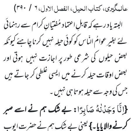
عالمگیری، کتاب الحیل، الفصل الاول،
)
۳۹۰
۶
/
البتہ یاد رہے کہ قابلِ اعتماد مُفتیانِ کرام سے رہنمائی
لئے بغیر عوامُ النّاس کو کوئی حیلہ نہیں
کرنا چاہئے کیونکہ
بعض حیلوں
کی شرعی طور پر اجازت نہیں
ہوتی اور
بعض اوقات حیلہ کرنے میں
ایسی غلطی کر جاتے ہیں
جس کی وجہ سے حیلہ ہوتا ہی نہیں ۔
اِنَّا وَجَدْنٰهُ صَابِرًا
{
: بے شک ہم نے اسے صبر
کرنے والا پایا۔}
یعنی بے شک ہم نے حضرت ایوب