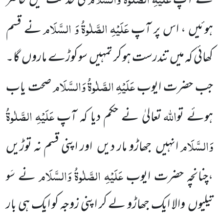
سے
آپ
کی خدمت میں حاضر
عَلَیْہِ
الصَّلٰوۃُ
وَ
السَّلَام
ہوئیں ، اس پر آپ
نے قسم
کھائی کہ میں
تندرست ہو کر تمہیں
سو کوڑے ماروں
گا۔
عَلَیْہِ
الصَّلٰوۃُ
وَالسَّلَام
جب حضرت ایوب
صحت یاب
اللہ
عَلَیْہِ
الصَّلٰوۃُ
ہوئے
ت
و
تعالیٰ نے حکم دیا کہ آپ
وَالسَّلَام
انہیں
جھاڑو مار دیں
اور اپنی قسم نہ توڑیں
عَلَیْہِ
الصَّلٰوۃُ
وَالسَّلَام
،چنانچہ حضرت ایوب
نے سَو
تیلیوں
والا ایک جھاڑو لے کر اپنی زوجہ کو ایک ہی بار