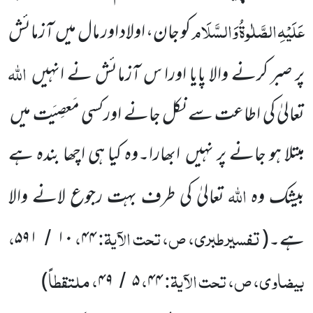
عَلَیْہِ
الصَّلٰوۃُ
وَالسَّلَام
کو جان، اولاد اور مال میں
آزمائش
اللہ
پر صبر کرنے والا پایا اورا س آزمائش نے انہیں
تعالیٰ کی اطاعت سے نکل جانے
اورکسی مَعصِیَت میں
مبتلا ہو جانے پر نہیں
ابھارا۔وہ کیا ہی اچھا بندہ ہے
اللہ
بیشک وہ
تعالیٰ کی طرف بہت رجوع لانے
والا
تفسیرطبری، ص، تحت الآیۃ:
،
،
ہے۔
(
۴۴
۱۰
۵۹۱
/
بیضاوی، ص، تحت الآیۃ:
،
، ملتقطاً
)
۴۹
۵
۴۴
/