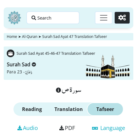
Search
Go
Home
➤
Al-Quran
➤
Surah Sad Ayat 47 Translation Tafseer
Surah Sad Ayat 45-46-47 Translation Tafseer
Surah Sad
وَ مَا لِیَ
Para 23 -
سورة ص
Reading
Translation
Tafseer
Audio
PDF
Language