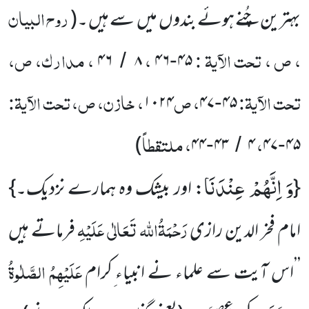
روح البیان
بہترین چُنے ہوئے بندوں میں سے ہیں ۔(
، ص ، تحت الآیۃ :
،
، مدارک، ص،
۴۶
۸
۴۶
۴۵
/
-
تحت الآیۃ:
، ص
، خازن، ص، تحت الآیۃ:
۱۰۲۴
۴۷
۴۵
-
،
، ملتقطاً
)
۴۴
۴۳
۴
۴۷
۴۵
-
/
-
وَ اِنَّهُمْ عِنْدَنَا
{
: اور بیشک وہ ہمارے نزدیک۔}
رَحْمَۃُاللہ تَعَالٰی عَلَیْہِ
امام فخر الدین رازی
فرماتے ہیں
عَلَیْہِمُ الصَّلٰوۃُ
’’اس آیت سے علماء نے انبیاء ِکرام