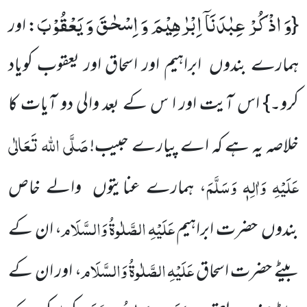
وَ اذْكُرْ عِبٰدَنَاۤ اِبْرٰهِیْمَ وَ اِسْحٰقَ وَ یَعْقُوْبَ
{
: اور
ہمارے بندوں ابراہیم اور اسحاق اور یعقوب کویاد
کرو۔} اس آیت اور ا س کے بعد والی دو آیات کا
صَلَّی اللہ تَعَالٰی
خلاصہ یہ ہے کہ اے پیارے حبیب!
عَلَیْہِ وَاٰلِہٖ وَسَلَّمَ
، ہمارے عنایتوں والے خاص
عَلَیْہِ
الصَّلٰوۃُ
وَالسَّلَام
بندوں حضرت ابراہیم
، ان کے
عَلَیْہِ
الصَّلٰوۃُ
وَالسَّلَام
بیٹے حضرت اسحاق
، اور ان کے