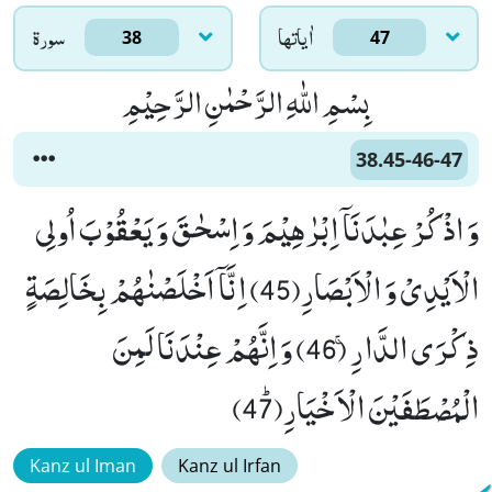
اٰياتها
سورۃ
38
47
بِسْمِ اللّٰهِ الرَّحْمٰنِ الرَّحِیْمِ
38.45-46-47
وَ اذْكُرْ عِبٰدَنَاۤ اِبْرٰهِیْمَ وَ اِسْحٰقَ وَ یَعْقُوْبَ اُولِی
الْاَیْدِیْ وَ الْاَبْصَارِ(45) اِنَّاۤ اَخْلَصْنٰهُمْ بِخَالِصَةٍ
ذِكْرَى الدَّارِۚ (46) وَ اِنَّهُمْ عِنْدَنَا لَمِنَ
الْمُصْطَفَیْنَ الْاَخْیَارِﭤ(47)
Kanz ul Iman
Kanz ul Irfan