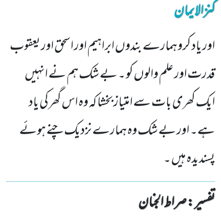
کنزالایمان
اور یاد کرو ہمارے بندوں ابراہیم اور اسحق اور یعقوب
قدرت اور علم والوں کو ۔ بے شک ہم نے انہیں
ایک کھری بات سے امتیاز بخشا کہ وہ اس گھر کی یاد
ہے۔ اور بے شک وہ ہمارے نزدیک چنے ہوئے
پسندیدہ ہیں ۔
تفسیر : ‎صراط الجنان