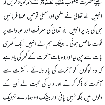
عَلَیْہِ
الصَّلٰوۃُ
وَالسَّلَام
بیٹے حضرت یعقوب
کویاد کریں کہ
اللہ
انہیں
تعالیٰ نے علمی اورعملی قوتیں عطا فرمائیں
اللہ
جن کی بنا پر انہیں
تعالیٰ کی معرفت اور عبادات پر
قوت حاصل ہوئی ۔ بیشک ہم نے انہیں ایک کھری
بات سے چن لیا اور وہ بات آخرت کے گھر کی یاد ہے
کہ وہ لوگوں کو آخرت کی یاد دلاتے ، کثرت سے
آخرت کا ذکر کرتے اور دنیا کی محبت نے اُن کے
دلوں میں جگہ نہیں پائی اور بیشک وہ ہمارے نزدیک