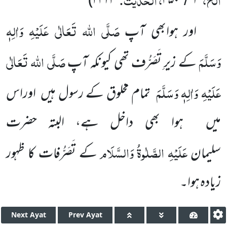
)
۳۴۲۳
۴۵۰
۲
صَلَّی اللہ تَعَالٰی عَلَیْہِ وَاٰلِہٖ
اور ہوابھی آپ
وَسَلَّمَ
صَلَّی اللہ تَعَالٰی
کے زیرِ تَصَرُّف تھی کیونکہ آپ
عَلَیْہِ وَاٰلِہٖ وَسَلَّمَ
تمام مخلوق کے رسول ہیں اوراس
میں ہوا بھی داخل ہے، البتہ حضرت
عَلَیْہِ
الصَّلٰوۃُ
وَالسَّلَام
سلیمان
کے تَصَرُّفات کا ظہور
زیادہ ہوا۔
Next
Ayat
Prev
Ayat