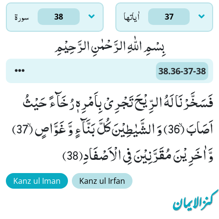
اٰياتها
سورۃ
38
37
بِسْمِ اللّٰهِ الرَّحْمٰنِ الرَّحِیْمِ
38.36-37-38
فَسَخَّرْنَا لَهُ الرِّیْحَ تَجْرِیْ بِاَمْرِهٖ رُخَآءً حَیْثُ
اَصَابَۙ (36) وَ الشَّیٰطِیْنَ كُلَّ بَنَّآءٍ وَّ غَوَّاصٍۙ (37)
وَّ اٰخَرِیْنَ مُقَرَّنِیْنَ فِی الْاَصْفَادِ(38)
Kanz ul Iman
Kanz ul Irfan
کنزالایمان