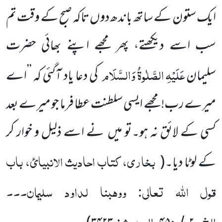
ایک ستون کے ساتھ باندھ دوں تاکہ صبح کے وقت تم
سب اسے دیکھتے، پھر مجھے اپنے بھائی حضرت
عَلَیْہِ
الصَّلٰوۃُ
وَالسَّلَام
سلیمان
کی دعا یاد آگئی کہ ’’اے
میرے رب! مجھے ایسی سلطنت عطا فرما جو میرے بعد
کسی کے لائق نہ ہو۔تو میں نے اسے ذلیل و خوار کر
بخاری، کتاب احادیث الانبیائ، باب
کے لوٹا دیا۔
(
قول اللّٰہ تعالی: ووہبنا لداود سلیمان۔۔۔
الخ،
، الحدیث:
/