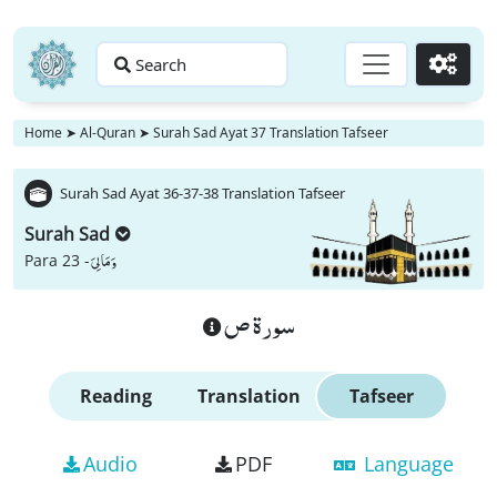
Search
Go
Home
➤
Al-Quran
➤
Surah Sad Ayat 37 Translation Tafseer
Surah Sad Ayat 36-37-38 Translation Tafseer
Surah Sad
وَ مَا لِیَ
Para 23 -
سورة ص
Reading
Translation
Tafseer
Audio
PDF
Language