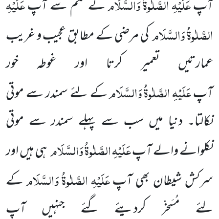
عَلَیْہِ
الصَّلٰوۃُ
وَالسَّلَام
عَلَیْہِ
آپ
کے حکم سے آپ
الصَّلٰوۃُ وَالسَّلَام
کی مرضی کے مطابق عجیب و غریب
عمارتیں تعمیر کرتا اور غوطہ خور
عَلَیْہِ
الصَّلٰوۃُ
وَالسَّلَام
آپ
کے لئے سمندر سے موتی
نکالتا۔ دنیا میں سب سے پہلے سمندر سے موتی
عَلَیْہِ
الصَّلٰوۃُ
وَالسَّلَام
نکلوانے والے آپ
ہی ہیں اور
عَلَیْہِ
الصَّلٰوۃُ
وَالسَّلَام
سرکش شیطان بھی آپ
کے
لئے مُسَخّر کردیئے گئے جنہیں آپ