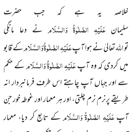
خلاصہ یہ ہے کہ جب حضرت
عَلَیْہِ
الصَّلٰوۃُ
وَالسَّلَام
سلیمان
نے دعا مانگی
اللہ
عَلَیْہِ
الصَّلٰوۃُ
وَالسَّلَام
تو
تعالیٰ نے ہوا آپ
کے قابو
عَلَیْہِ
الصَّلٰوۃُ
وَالسَّلَام
میں کردی کہ وہ آپ
کے حکم
سے اور جہاں آپ چاہتے اس طرف فرمانبردار انہ
طریقے پرنرم نرم چلتی، اور ہر معمار اور غوطہ خور جن
عَلَیْہِ
الصَّلٰوۃُ
وَالسَّلَام
آپ
کے تابع کر دیا، معمار