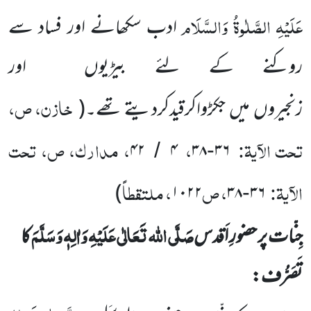
عَلَیْہِ
الصَّلٰوۃُ
وَالسَّلَام
ادب سکھانے اور فساد سے
روکنے کے لئے بیڑیوں اور
خازن، ص،
زنجیروں میں جکڑواکرقیدکردیتے تھے۔
(
تحت الآیۃ:
،
، مدارک، ص، تحت
۴۲
۴
۳۸
۳۶
/
-
الآیۃ:
، ص
، ملتقطاً
)
۱۰۲۲
۳۸
۳۶
-
صَلَّی اللہ تَعَالٰی عَلَیْہِ وَاٰلِہٖ وَسَلَّمَ
جِنّات پر حضورِ اَقدس
کا
تَصَرُّف: