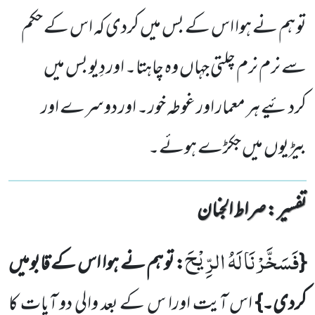
تو ہم نے ہوا اس کے بس میں کردی کہ اس کے حکم
سے نرم نرم چلتی جہاں وہ چاہتا۔ اور دِیو بس میں
کردئیے ہر معمار اور غوطہ خور۔ اور دوسرے اور
بیڑیوں میں جکڑے ہوئے۔
تفسیر : ‎صراط الجنان
فَسَخَّرْنَا لَهُ الرِّیْحَ
{
: تو ہم نے ہوا اس کے قابومیں
کردی۔}
اس آیت اورا س کے بعد والی دو آیات کا