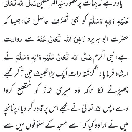
صَلَّی اللہ تَعَالٰی
یاد رہے کہ جِنّات پر حضورسیّد المرسَلین
عَلَیْہِ وَاٰلِہٖ وَسَلَّمَ
کو بھی تَصَرُّف حاصل تھا،جیسا کہ
رَضِیَ اللہ تَعَالٰی عَنْہُ
حضرت ابو ہریرہ
سے روایت
صَلَّی اللہ تَعَالٰی عَلَیْہِ وَاٰلِہٖ وَسَلَّمَ
ہے،نبی اکرم
نے
ارشاد فرمایا: ’’گزشتہ رات ایک بڑا خبیث جن آ کر مجھے
چھیڑنے لگا تاکہ وہ میری نماز کو مُنقطع کروا
اللہ
دے،پس
تعالیٰ نے مجھے اس پر قادر کر دیا، چنانچہ
میں نے ارادہ کیا کہ اسے مسجد کے ستونوں میں سے