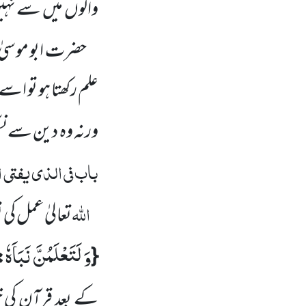
والوں
میں
سے نہی
حضرت ابو موسیٰ
علم رکھتا ہو تو اس
ورنہ وہ دین سے نک
باب فی الذی یفتی ا
اللہ
تعالیٰ عمل کی
وَ لَتَعْلَمُنَّ نَبَاَهٗ
{
:
کے بعد قرآن کی 