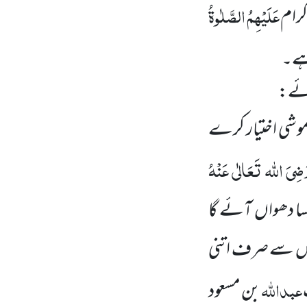
عَلَیْہِمُ الصَّلٰوۃُ
ِکرام
اہے۔
تائے:
خاموشی اختیار کرے
ضِیَ اللہ تَعَالٰی عَنْہُ
یسا دھواں
آئے گا
و اس سے صرف اتنی
عبداللہ
بن مسعود