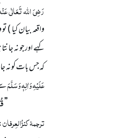
رَضِیَ
اللہ تَعَالٰی عَنْہ
واقعہ بیان کیا )
تو 
کہے اور جو نہ جانتا 
کہ جس بات کو نہ ج
عَلَیْہِ وَاٰلِہٖ وَسَلَّمَ
سے 
قُل
’’
ترجمۂ
کنزُالعِرفان
: