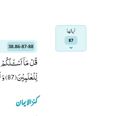
اٰياتها
87
38.86-87-88
لِّلْعٰلَمِیْنَ(87) وَ لَتَعْلَمُنَّ نَبَاَهٗ بَعْدَ حِیْنٍ۠ (88)
کنزالایمان