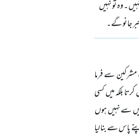
ہیں ۔ وہ تو نہیں
ر جانو گے۔
مشرکین سے فرما
ں
کرتا بلکہ میں
کسی
یں
سے نہیں
ہوں
ے پاس
سے بنا لیا