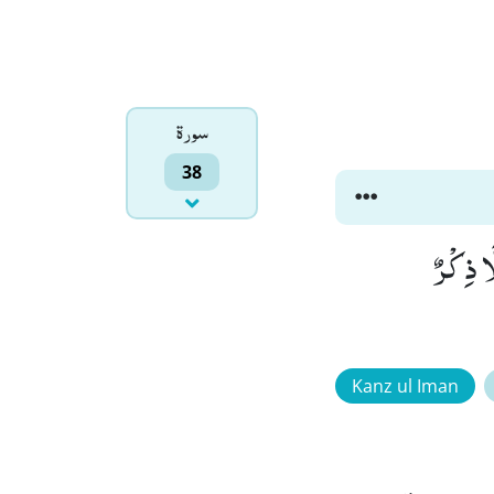
سورۃ
38
لْمُتَكَلِّفِیْنَ(86) اِنْ هُوَ اِلَّا ذِكْرٌ
Kanz ul Iman