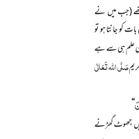
ے
(جب میں
نے
ات کو جانتا ہو تو
بھی علم ہی سے ہے
صَلَّی اللہ
تَعَالٰی
کریم
نَ
‘‘
یں
جھوٹ گھڑنے