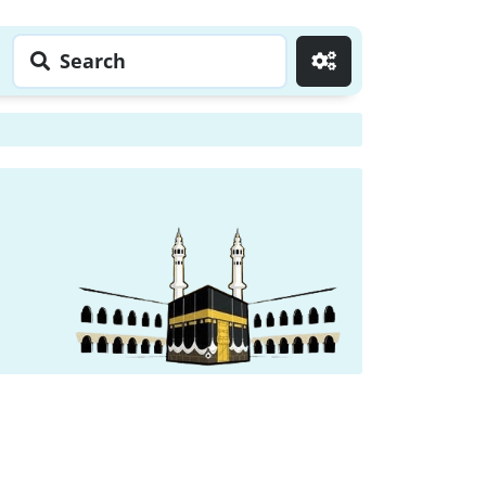
Search
Go