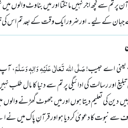
ن پر تم سے کچھ اجر نہیں مانگتا اور میں بناوٹ والوں میں ن
ہان کے لیے۔ اور ضرور ایک وقت کے بعد تم اس کی خب
صَلَّی اللہ تَعَالٰی عَلَیْہِ وَاٰلِہٖ وَسَلَّمَ
یعنی اے حبیب!
، آپ 
تبلیغ اور رسالت
کی ادائیگی پر تم سے دنیا کا مال طلب نہی
ہیں
دین کی تعلیم دیتا ہوں
اورمیں
جھوٹ گھڑنے والوں
م
سے نبوت کا دعویٰ کر دیا ہو اور قرآنِ پاک میں
نے اپن