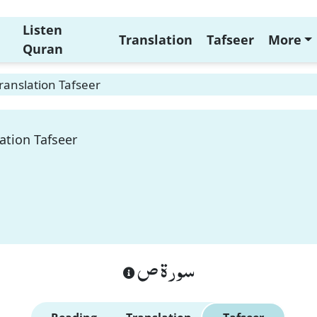
Listen
Translation
Tafseer
More
Quran
ranslation Tafseer
ation Tafseer
سورة ص