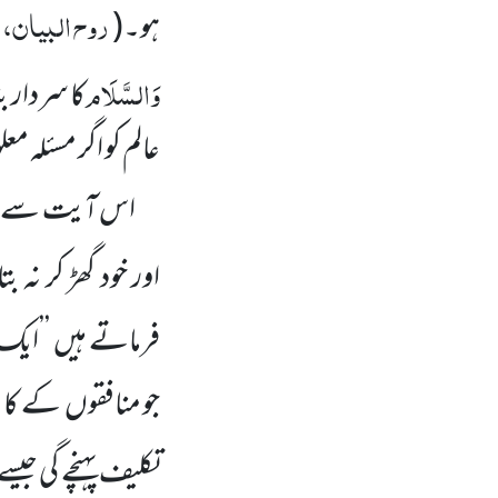
روح البیان، 
ہو۔
(
وَالسَّلَام
کا سردار بن
عالم کو اگر مسئلہ 
اس آیت سے اشارۃ
اور خود گھڑ کر نہ ب
فرماتے ہیں
’’ایک 
جو منافقوں
کے کا
تکلیف پہنچے گی جیس