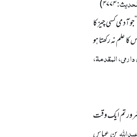
لحدیث:
)
۴۷۷۴
’جو آدمی کسی چیز کا
ا علم نہ رکھتا ہو
دارمی، المقدمۃ،
 ضرور تم ایک وقت
بداللہ
بن عباس