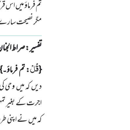
تم فرماؤ میں اس قرآ
مگر نصیحت سارے ج
تفسیر : ‎صراط الجنان
قُلْ
{
: تم فرماؤ۔}
دیں
کہ میں
وحی کی 
اجرت کے بغیر تم
کہ میں
نے اپنی طرف 