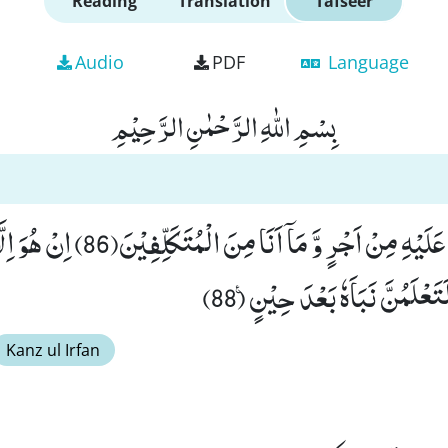
Reading
Translation
Tafseer
Audio
PDF
Language
بِسْمِ اللّٰهِ الرَّحْمٰنِ الرَّحِیْمِ
قُلْ مَاۤ اَسْــٴَـلُكُمْ عَلَیْهِ مِنْ اَجْرٍ وَّ مَاۤ اَنَا مِنَ ا
Kanz ul Irfan