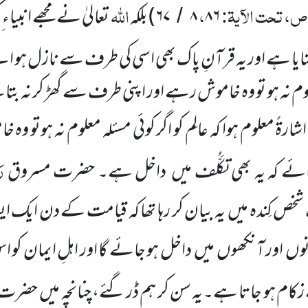
ص، تحت الآیۃ:
،
اللہ
۸۶
۸
۶۷
)
بلکہ
تعالیٰ نے مجھے انبیاء 
/
ایا ہے اور یہ
قرآنِ پاک بھی اسی کی طرف سے نازل ہو 
معلوم نہ ہو تو وہ خاموش رہے اور اپنی طرف سے گھڑ کر نہ ب
ً معلوم ہوا کہ عالِم کو اگر کوئی مسئلہ معلوم نہ ہوتو وہ 
رَ
تائے کہ یہ بھی تکَلُّف میں
داخل ہے۔ حضرت مسروق
شخص کِندہ میں
یہ بیان کر رہا تھا کہ قیامت کے دن ایک ا
نوں
اور آنکھوں
میں
داخل ہو جائے گا اور اہلِ ایمان ک
ے زکام ہو جاتا ہے۔یہ سن کر ہم ڈر گئے، چنانچہ میں
حضرت