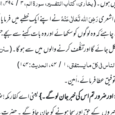
بخاری، کتاب التفسیر، سورۃ الم،
، ا
ں ہوں۔
(
۳
۴۹۷
/
رَضِیَ اللہ تَعَالٰی عَنْہُ
 اشعری
نے اپنے ایک خطبے میں
فرمایا’
ے چاہئے
کہ وہ لوگوں
کو سکھائے اور وہ بات کہنے سے بچے جس ک
سنن 
ل جائے گا اور تکَلُّف کرنے والوں
میں
سے ہو گا۔
(
لناس فی کلّ ما یستفتی،
، الحدیث:
)
۱۷۴
۷۴
۱
/
 توفیق عطا فرمائے،اٰمین۔
 اور ضرور تم اس کی خبر جان لو گے۔}
یعنی اے کفار مکہ!
ع
خبروں
کے حق اور سچا ہونے کو جان جاؤ گے ۔ حضرت