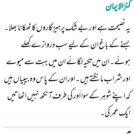
کنزالایمان
یہ نصیحت ہے اور بے شک پرہیزگاروں کا ٹھکانا بھلا۔
بسنے کے باغ ان کے لیے سب دروازے کھلے
ہوئے۔ ان میں تکیہ لگائے ان میں بہت سے میوے
اور شراب مانگتے ہیں ۔ اور ان کے پاس وہ بیبیاں ہیں
کہ اپنے شوہر کے سوا اَور کی طرف آنکھ نہیں اٹھاتیں
ایک عمر کی۔