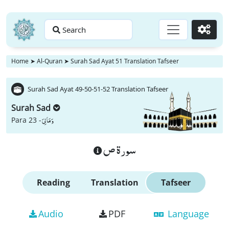
Search
Go
Home
➤
Al-Quran
➤
Surah Sad Ayat 51 Translation Tafseer
Surah Sad Ayat 49-50-51-52 Translation Tafseer
Surah Sad
وَ مَا لِیَ
Para 23 -
سورة ص
Reading
Translation
Tafseer
Audio
PDF
Language