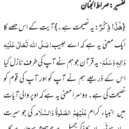
تفسیر : ‎صراط الجنان
هٰذَا ذِكْرٌ
{
: یہ نصیحت ہے۔} آیت کے اس حصے کا
صَلَّی اللہ تَعَالٰی عَلَیْہِ
ایک معنی یہ ہے کہ اے حبیب!
وَاٰلِہٖ وَسَلَّمَ
، یہ قرآن جو ہم نے آپ کی طرف نازل کیا
اس کے ذریعے ہم نے آپ کو اور آپ کی قوم کو
نصیحت کی ہے۔ دوسرا معنی یہ ہے کہ اوپر والی آیات
عَلَیْہِمُ الصَّلٰوۃُ وَالسَّلَام
میں انبیاء ِکرام
کی جو سیرت