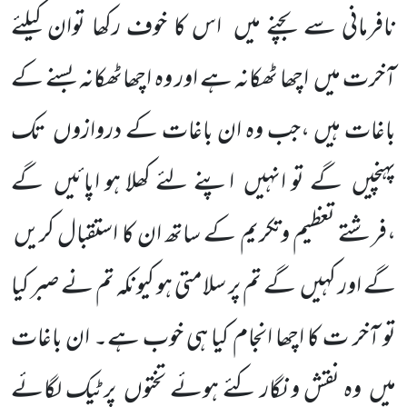
نافرمانی سے بچنے میں اس کا خوف رکھا توان کیلئے
آخرت میں اچھا ٹھکانہ ہے اور وہ اچھاٹھکانہ بسنے کے
باغات ہیں ،جب وہ ان باغات کے دروازوں تک
پہنچیں گے تو انہیں اپنے لئے کھلا ہو اپائیں گے
،فرشتے تعظیم وتکریم کے ساتھ ان کا استقبال کریں
گے اور کہیں گے تم پر سلامتی ہو کیونکہ تم نے صبر کیا
تو آخر ت کا اچھا انجام کیا ہی خوب ہے۔ ان باغات
میں وہ نقش و نگار کئے ہوئے تختوں پرٹیک لگائے