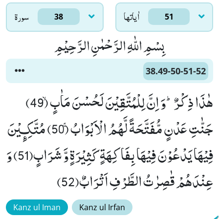
اٰياتها
سورۃ
38
51
بِسْمِ اللّٰهِ الرَّحْمٰنِ الرَّحِیْمِ
38.49-50-51-52
هٰذَا ذِكْرٌؕ-وَ اِنَّ لِلْمُتَّقِیْنَ لَحُسْنَ مَاٰبٍۙ (49)
جَنّٰتِ عَدْنٍ مُّفَتَّحَةً لَّهُمُ الْاَبْوَابُۚ (50) مُتَّكِـٕیْنَ
فِیْهَا یَدْعُوْنَ فِیْهَا بِفَاكِهَةٍ كَثِیْرَةٍ وَّ شَرَابٍ(51) وَ
عِنْدَهُمْ قٰصِرٰتُ الطَّرْفِ اَتْرَابٌ(52)
Kanz ul Iman
Kanz ul Irfan