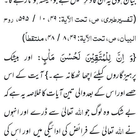
بیان ہوئی یہ ان کا ذکرِ جمیل ہے جو ہمیشہ ہوتا رہے گا۔
تفسیرطبری، ص، تحت الآیۃ:
،
، روح
۵۹۵
۱۰
۴۹
(
/
البیان، ص، تحت الآیۃ:
،
، ملتقطاً
)
۴۸
۸
۴۹
/
وَ اِنَّ لِلْمُتَّقِیْنَ لَحُسْنَ مَاٰبٍ
{
: اور بیشک
پرہیزگاروں کیلئے اچھا ٹھکانہ ہے۔} آیت کے اس
حصے اور ا س کے بعد والی تین آیات کا خلاصہ یہ ہے کہ
اللہ
بے شک وہ لوگ جو
تعالیٰ سے ڈرے اور انہوں
اللہ
نے
تعالیٰ کے فرائض کی ادائیگی میں اور اس کی