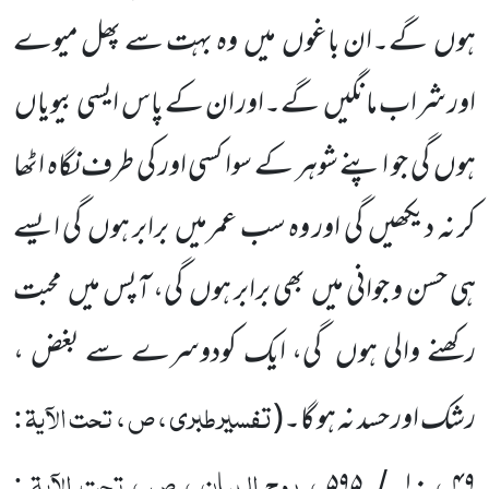
ہوں گے۔ان باغوں میں وہ بہت سے پھل میوے
اور شراب مانگیں گے۔اور ان کے پاس ایسی بیویاں
ہوں گی جو اپنے شوہر کے سوا کسی اور کی طرف نگاہ اٹھا
کر نہ دیکھیں گی اور وہ سب عمرمیں برابر ہوں گی ایسے
ہی حسن و جوانی میں بھی برابر ہوں گی، آپس میں محبت
رکھنے والی ہوں گی، ایک کودوسرے سے بغض ،
تفسیرطبری ، ص ، تحت الآیۃ :
رشک اور حسد نہ ہو گا۔(
،
، روح البیان ، ص ، تحت الآیۃ :
۵۹۵
۱۰
۴۹
/