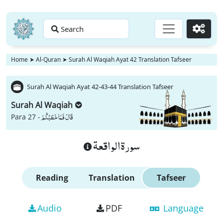
Search
Go
Home
➤
Al-Quran
➤
Surah Al Waqiah Ayat 42 Translation Tafseer
Surah Al Waqiah Ayat 42-43-44 Translation Tafseer
Surah Al Waqiah
قَالَ فَمَا خَطْبُكُمْ
Para 27 -
سورة الواقعة
Reading
Translation
Tafseer
Audio
PDF
Language