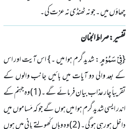
چھاؤں میں ۔ جو نہ ٹھنڈی نہ عزت کی۔
تفسیر : ‎صراط الجنان
فِیْ سَمُوْمٍ
{
: شدید گرم ہوا میں ۔ }
اس آیت اور اس
کے بعد والی دو آیات میں بائیں جانب والوں کے
تقریباً چار
عذاب بیان فرمائے گے ۔(
1)
وہ جہنم کے
اندر ایسی شدید گرم ہوا میں ہوں گے جو کہ مَساموں میں
داخل ہو رہی ہو گی۔ (
2)
وہ وہاں کَھولتے پانی میں ہوں