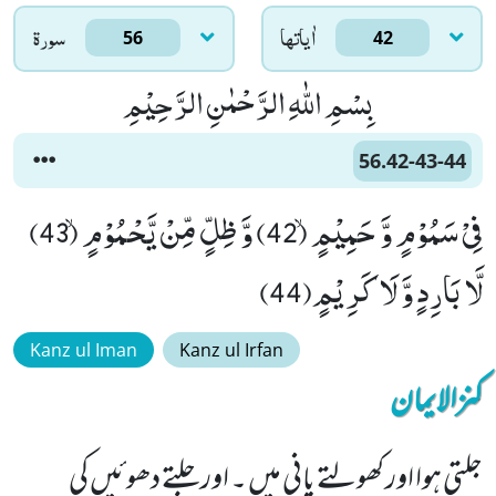
اٰياتها
سورۃ
56
42
بِسْمِ اللّٰهِ الرَّحْمٰنِ الرَّحِیْمِ
56.42-43-44
فِیْ سَمُوْمٍ وَّ حَمِیْمٍۙ (42) وَّ ظِلٍّ مِّنْ یَّحْمُوْمٍۙ (43)
لَّا بَارِدٍ وَّ لَا كَرِیْمٍ(44)
Kanz ul Iman
Kanz ul Irfan
کنزالایمان
جلتی ہوا اور کھولتے پانی میں ۔ اور جلتے دھوئیں کی