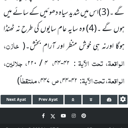
گے ۔(
3)
اس میں شدید سیاہ دھوئیں کے سائے میں
ہوں گے ۔(
4)
وہ سایہ عام سایوں کی طرح نہ ٹھنڈا
خازن،
ہوگا اورنہ ہی خوش منظر اور آرام بخش۔
(
الواقعۃ، تحت الآیۃ :
،
، جلالین،
۲۲۰
/
۴
۴۴
-
۴۲
الواقعۃ، تحت الآیۃ:
، ص
، ملتقطاً
)
۴۴۷
۴۴
-
۴۲
Next
Ayat
Prev
Ayat