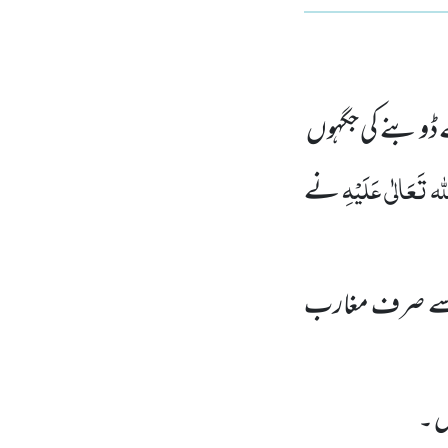
 ڈوبنے کی جگہوں
ہ تَعَالٰی عَلَیْہِ
نے
ن سے صرف مغارب
ں ۔