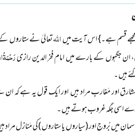
اللہ
مجھے قسم ہے۔} اس آیت میں
تعالیٰ نے ستاروں کے
رَحْمَۃُالل
ئی، ان جگہوں کے بارے میں امام فخر الدین رازی
ئے ہیں ۔
رق اور مَغارب مراد ہیں اور ایک قول یہ ہے کہ ا
تارے اسی جگہ غروب ہوتے ہیں ۔
ان میں بُروج اور
(سیاروں یا ستاروں )
کی مَنازل مراد ہی