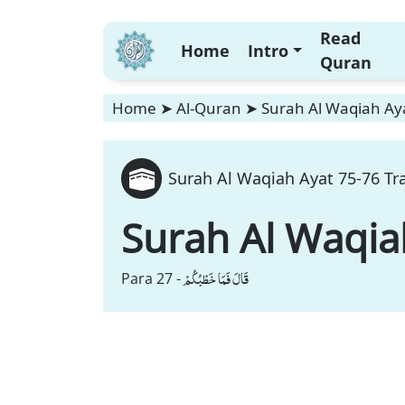
Read
Home
Intro
Quran
Home
➤
Al-Quran
➤
Surah Al Waqiah Aya
Surah Al Waqiah Ayat 75-76 Tra
Surah Al Waqia
قَالَ فَمَا خَطْبُكُمْ
Para 27 -