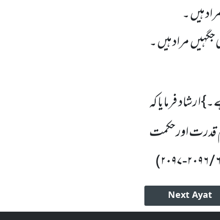
د ہیں ۔
گہیں مراد ہیں ۔
۔}ا رشاد فرمایا کہ
یم قدرت اور حکمت
)
۲۰۹۷
-
۲۰۹۶
/
Next
Ayat