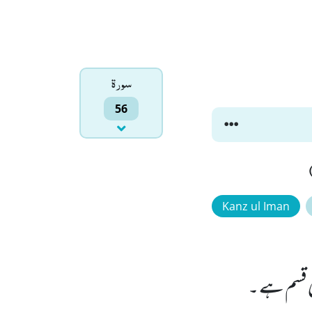
سورۃ
56
Kanz ul Iman
ی قسم ہے ۔