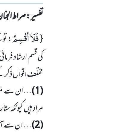
تفسیر : ‎صراط الجنان
فَلَاۤ اُقْسِمُ
{
: تو 
کی قسم ارشاد فرما
مختلف اقوال ذکر ک
(1)
…ان سے مَشا
مراد ہیں کیونکہ س
(2)
… ان سے آسم