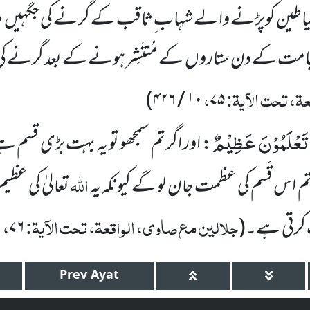
طین کوپڑنے والے شہاب ِثاقب کے گرنے کی جگہیں مرا
 کے دن ستاروں کے مُنتَشِر ہونے کے بعد گرنے کی ج
ۃ، تحت الآیۃ:
،
)
۴۲۶
/
۱۰
۷۵
وْ تَعْلَمُوْنَ عَظِیْمٌ
: اور اگر تم سمجھو تو یہ بہت بڑی قسم ہے
اللہ
 تم اس قَسم کی عظمت جان لو گے کیونکہ یہ
تعالیٰ کی عظ
جلالین مع صاوی، الواقعۃ، تحت الآیۃ:
،
 کرتی ہے۔
(
۷۶
۶
Prev
Ayat