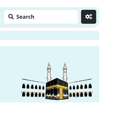
Search
Go