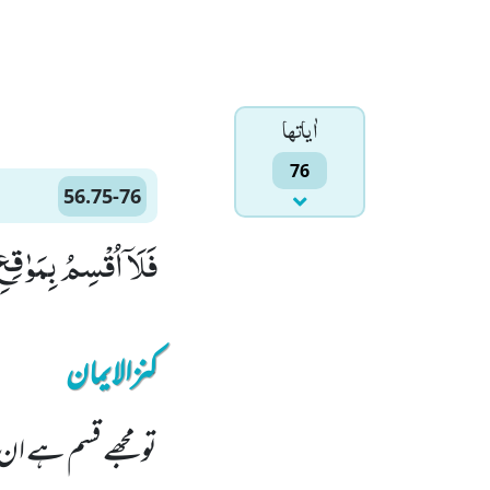
اٰياتها
76
56.75-76
فَلَاۤ اُقْسِمُ بِمَوٰقِعِ النُّجُوْمِۙ (75) وَ اِنَّهٗ لَقَ
کنزالایمان
تو مجھے قسم ہے ان