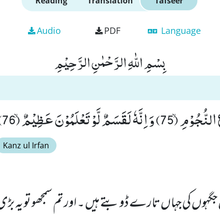
Reading
Translation
Tafseer
Audio
PDF
Language
بِسْمِ اللّٰهِ الرَّحْمٰنِ الرَّحِیْمِ
سَمٌ لَّوْ تَعْلَمُوْنَ عَظِیْمٌۙ (76)
Kanz ul Irfan
 جگہوں کی جہاں تارے ڈوبتے ہیں ۔ اور تم سمجھو تو یہ بڑ