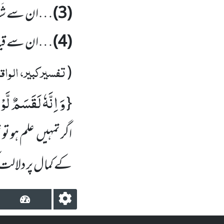
(3)
…ان سے شَیا
(4)
…ان سے قیامت
تفسیرکبیر، الواقع
(
وَ اِنَّهٗ لَقَسَمٌ لَّ
{
اگر تمہیں علم ہو تو
کے کمال پر دلالت