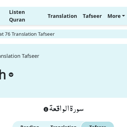
Listen
Translation
Tafseer
More
Quran
t 76 Translation Tafseer
nslation Tafseer
h
سورة الواقعة