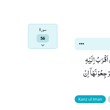
سورۃ
56
وَ اَنْتُمْ حِیْنَىٕذٍ تَنْظُرُوْنَۙ (84) وَ نَحْنُ اَقْرَبُ اِلَیْهِ
 لَّا تُبْصِرُوْنَ(85) فَلَوْ لَاۤ اِنْ كُنْتُمْ غَیْرَ مَدِیْنِیْنَۙ (86) تَرْجِعُوْنَهَاۤ اِنْ
Kanz ul Iman