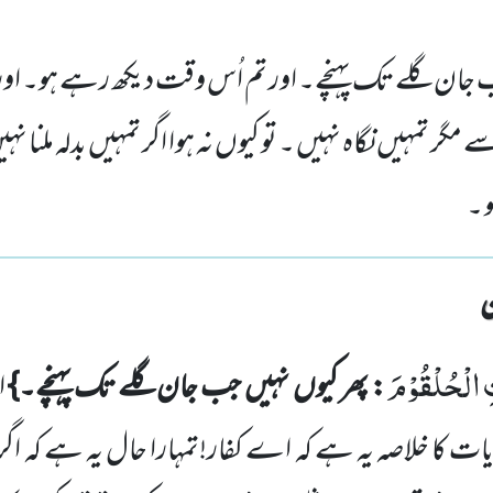
 جب جان گلے تک پہنچے۔ اور تم اُس وقت دیکھ رہے ہو۔ ا
مگر تمہیں نگاہ نہیں ۔ تو کیوں نہ ہوا اگر تمہیں بدلہ ملنا نہیں
و ۔
تِ الْحُلْقُوْمَ
: پھر کیوں
نہیں
جب جان گلے تک پہنچے۔}
ا
ٓیات کا خلاصہ یہ ہے کہ اے کفار!تمہارا حال یہ ہے کہ ا