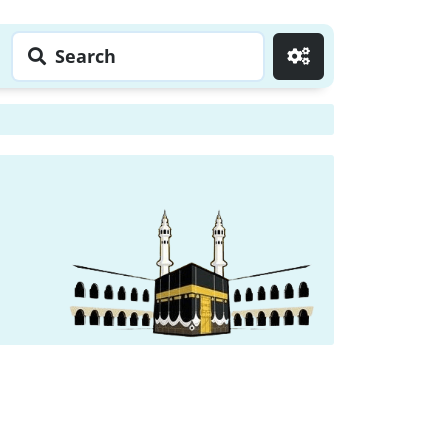
Search
Go