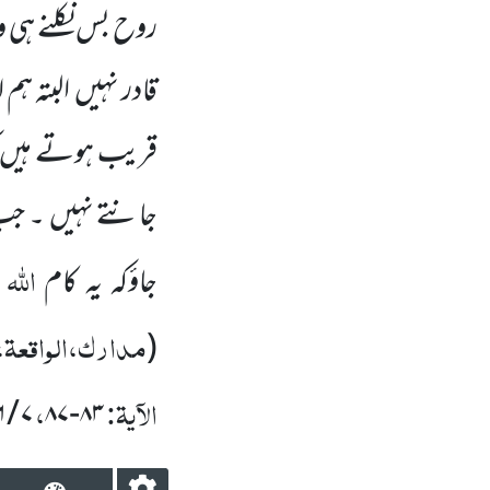
روح بس نکلنے ہی 
قادر نہیں
البتہ ہ
قریب ہوتے ہیں
جانتے نہیں
۔ جب
اللہ
جاؤکہ یہ کام
مدارک،الواقعۃ، 
(
الآیۃ:
،
۶
/
۷
۸۷
-
۸۳