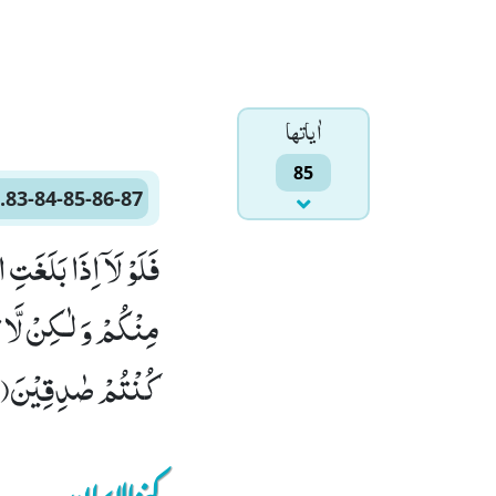
اٰياتها
85
.83-84-85-86-87
كُنْتُمْ صٰدِقِیْنَ(87)