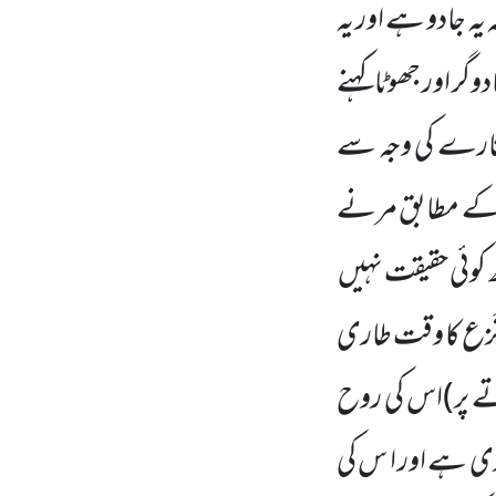
 یہ جادو ہے اور یہ
گر اور جھوٹا کہنے
ارے کی وجہ سے
 کے مطابق مرنے
چھ کوئی حقیقت نہیں
نَزع کا وقت طاری
 پر)
اس کی روح
ری ہے اور ا س کی