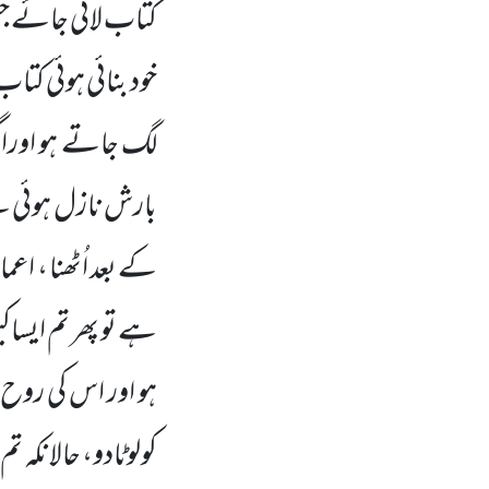
کتاب لائی جائے 
خود بنائی ہوئی کتا
لگ جاتے ہو اوراگ
بارش نازل ہوئی ہے
کے بعد اُٹھنا ، اعم
ہے تو پھر تم ایساک
ہو اور اس کی روح ح
کولوٹادو، حالانکہ