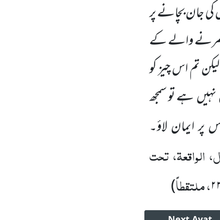
کی جان بچانے پر
س مرنے والے کے
لیکن تم اس چیز کو
نہیں
ہے تو سمجھ
س پر ایمان لاؤ۔
، الواقعۃ، تحت
، ملتقطاً
)
۲
Next
Ayat