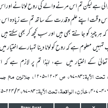
والی ہے لیکن تم اس مرنے والے کی روح لوٹانے اور اس 
م اس وقت اپنے علم وقدرت کے ساتھ تم سے زیادہ ا
کہ ہر چیز کو جانتے بھی ہیں
اور سب کچھ کر بھی سکتے ہیں
 تمہیں
معلوم ہے کہ روح کو لوٹا دینا تمہارے اختیار میں
تعالیٰ کے اختیار میں
ہے، لہٰذا تم پر لازم ہے کہ ا
تحت الآیۃ:
، ص
، جلالین مع جمل
۱۲۰۵
-
۱۲۰۴
۸۷
-
۸۳
، خازن، الواقعۃ، تحت الآیۃ:
،
۲۵
-
۲۲۴
/
۴
۸۷
-
۸۳
۴۰۷
-
۴۰
Prev
Ayat