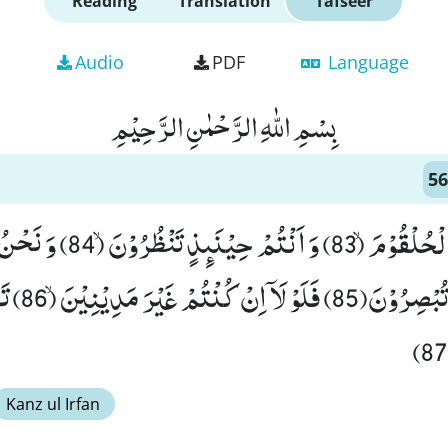
Reading
Translation
Tafseer
Audio
PDF
Language
بِسْمِ اللّٰهِ الرَّحْمٰنِ الرَّحِیْمِ
56
فَلَوْ لَاۤ اِذَا بَلَغَتِ الْحُلْقُوْمَۙ (83) 
مِنْكُمْ وَ لٰـكِنْ
Kanz ul Irfan