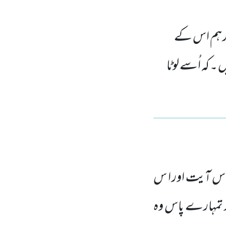
ور ہم اس کے
 ۔ کہ اُسے لوٹا
س آیت اور ا س
گر تمہارے پاس وہ