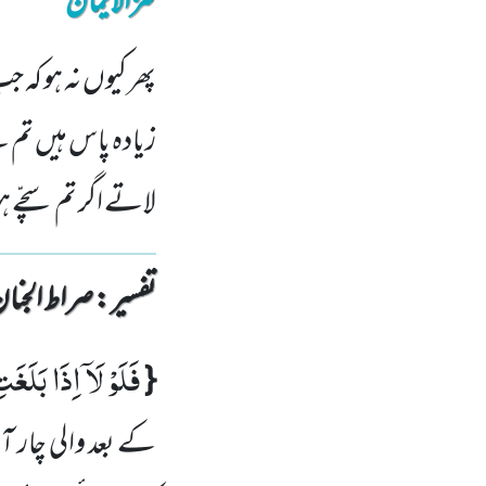
کنزالایمان
پھر کیوں نہ ہو کہ
زیادہ پاس ہیں تم سے 
لاتے اگر تم سچّے ہ
تفسیر : ‎صراط الجنان
فَلَوْ لَاۤ اِذَا بَلَغَ
{
کے بعد والی چار ا