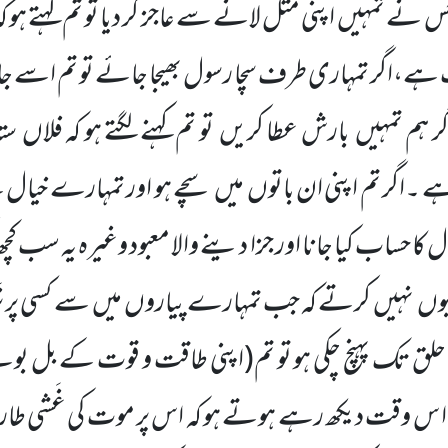
جس نے تمہیں
اپنی مثل لانے سے عاجز کر دیا تو تم کہتے ہو کہ
ب ہے،اگر تمہاری طرف سچا رسول بھیجا جائے تو تم اسے جادو
ر ہم تمہیں
بارش عطا کریں
تو تم کہنے لگتے ہو کہ فلاں
ست
 ۔اگر تم اپنی ان باتوں
میں
سچے ہو اور تمہارے خیال
ال کا حساب کیا جانا اور جزا دینے والا معبود وغیرہ یہ سب ک
یوں
نہیں
کرتے کہ جب تمہارے پیاروں
میں
سے کسی پر 
لق تک پہنچ چکی ہو تو تم
(اپنی طاقت و قوت کے بل بوتے
 تم ا س وقت دیکھ رہے ہوتے ہو کہ اس پر موت کی غَشی طا