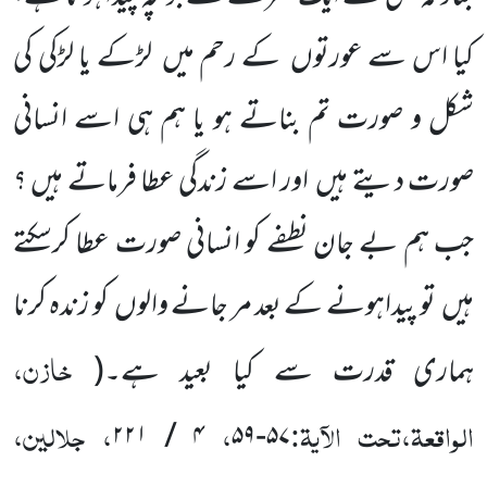
کیا اس سے عورتوں
کے رحم میں
لڑکے یا لڑکی کی
شکل و صورت تم بناتے ہو یا ہم ہی اسے انسانی
صورت دیتے ہیں
اور اسے زندگی عطا فرماتے ہیں ؟
جب ہم بے جان نطفے کو انسانی صورت عطا کرسکتے
ہیں
تو پیداہونے کے بعد مر جانے والوں
کو زندہ کرنا
خازن،
ہماری قدرت سے کیا بعید ہے۔
(
الواقعۃ،تحت الآیۃ:
،
، جلالین،
۲۲۱
/
۴
۵۹
-
۵۷