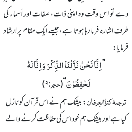
دے تو اس وقت وہ اپنی ذات، صفات اور اَسماء کی
طرف اشارہ فرما رہا ہوتا ہے،جیسے ایک مقام پر ارشاد
فرمایا:
اِنَّا نَحْنُ نَزَّلْنَا الذِّكْرَ وَ اِنَّا لَهٗ
’’
لَحٰفِظُوْنَ
حجر:
)
۹
(
‘‘
ترجمۂ
کنزُالعِرفان
:
بیشک ہم نے اس قرآن کو نازل
کیا
ہے اور بیشک ہم خود اس کی حفاظت کرنے والے