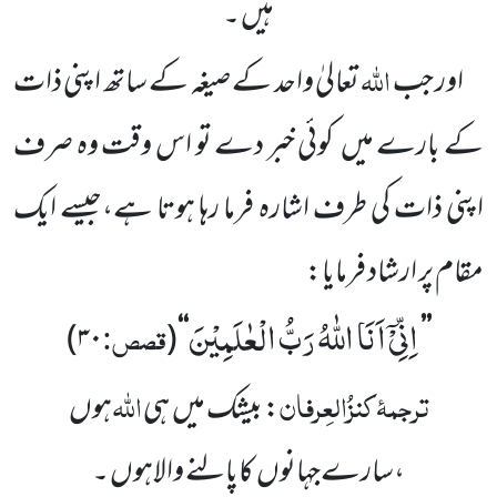
ہیں ۔
اللہ
اور جب
تعالیٰ واحد کے صیغہ کے ساتھ اپنی ذات
کے
بارے میں
کوئی خبر دے تو اس وقت وہ صرف
اپنی ذات کی طرف اشارہ فرما رہا ہوتا ہے،جیسے ایک
مقام پر ارشاد فرمایا:
اِنِّیْۤ اَنَا اللّٰهُ رَبُّ الْعٰلَمِیْنَ
قصص:
)
۳۰
(
‘‘
’’
ترجمۂ
کنزُ
العِرفان
اللہ
: بیشک میں
ہی
ہوں
،سارے
جہانوں
کاپالنے والاہوں ۔