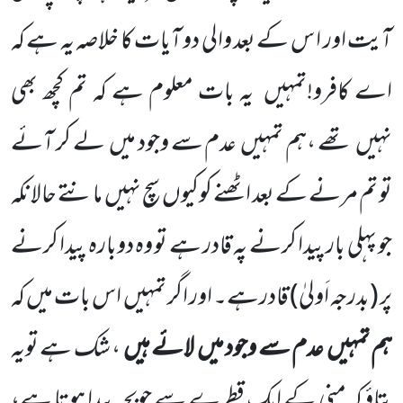
آیت اور ا س کے بعد والی دو آیات کا خلاصہ یہ ہے کہ
اے کافرو!تمہیں
یہ بات معلوم ہے کہ تم کچھ بھی
نہیں
تھے ،ہم تمہیں
عدم سے وجود میں
لے کر آئے
تو تم مرنے کے بعد اٹھنے کوکیوں
سچ نہیں
مانتے حالانکہ
جو پہلی بار پیدا کرنے پہ قادر ہے تو وہ دوبارہ پیدا کرنے
پر
(بدرجہ اَولیٰ)
قادرہے۔ اور اگر تمہیں
اس بات میں کہ
ہم تمہیں
عدم سے وجود میں
لائے ہیں
، شک ہے تویہ
بتاؤ کہ منی کے ایک قطرے سے جوبچہ پیدا ہوتا ہے،