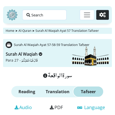
Search
Go
Home
➤
Al-Quran
➤
Surah Al Waqiah Ayat 57 Translation Tafseer
Surah Al Waqiah Ayat 57-58-59 Translation Tafseer
Surah Al Waqiah
قَالَ فَمَا خَطْبُكُمْ
Para 27 -
سورة الواقعة
Reading
Translation
Tafseer
Audio
PDF
Language