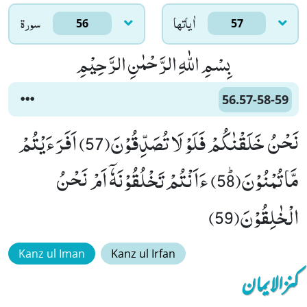
اٰياتها
سورۃ
56
57
بِسْمِ اللّٰهِ الرَّحْمٰنِ الرَّحِیْمِ
56.57-58-59
نَحْنُ خَلَقْنٰكُمْ فَلَوْ لَا تُصَدِّقُوْنَ(57) اَفَرَءَیْتُمْ
مَّا تُمْنُوْنَﭤ(58) ءَاَنْتُمْ تَخْلُقُوْنَهٗۤ اَمْ نَحْنُ
الْخٰلِقُوْنَ(59)
Kanz ul Iman
Kanz ul Irfan
کنزالایمان