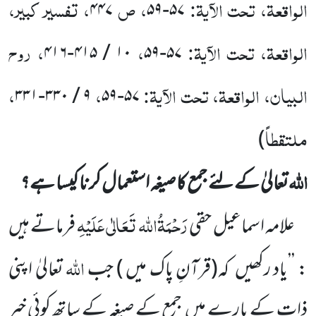
الواقعۃ، تحت الآیۃ:
، ص
، تفسیر کبیر،
۴۴۷
۵۹
-
۵۷
الواقعۃ، تحت الآیۃ:
،
، روح
۴۱۶
-
۴۱۵
/
۱۰
۵۹
-
۵۷
البیان، الواقعۃ، تحت الآیۃ:
،
،
۳۳۱
-
۳۳۰
/
۹
۵۹
-
۵۷
ملتقطاً
)
اللہ
تعالیٰ کے لئے جمع کا صیغہ استعمال کرنا کیسا ہے؟
رَحْمَۃُاللہ تَعَالٰی عَلَیْہِ
علامہ اسماعیل حقی
فرماتے ہیں
اللہ
:
’’یاد رکھیں
کہ
(قرآنِ پاک میں )
جب
تعالیٰ اپنی
ذات کے بارے میں
جمع کے صیغہ کے ساتھ کوئی خبر