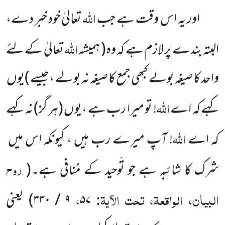
اللہ
اور یہ اس وقت ہے جب
تعالیٰ خود خبر دے،
اللہ
البتہ بندے پر لازم ہے کہ وہ
( ہمیشہ
تعالیٰ کے لئے
واحد کا
صیغہ بولے کبھی جمع کا صیغہ نہ بولے ،جیسے )
یوں
اللہ
کہے کہ اے
! تو میرا رب ہے ،یوں
(ہر گز)
نہ کہے
اللہ
کہ اے
! آپ
میرے رب ہیں ، کیونکہ اس میں
روح
شرک کا شائبہ ہے جو تَوحید
کے مُنافی ہے۔
(
البیان، الواقعۃ، تحت الآیۃ:
،
۵۷
۹
/
۳۳۰
)
یعنی