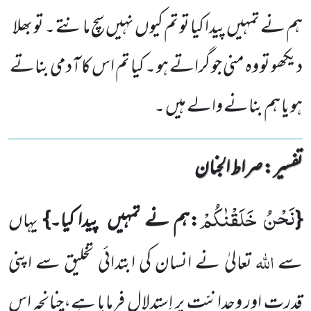
ہم نے تمہیں پیدا کیا تو تم کیوں نہیں سچ مانتے ۔ تو بھلا
دیکھو تو وہ منی جو گراتے ہو ۔ کیا تم اس کا آدمی بناتے
ہو یا ہم بنانے والے ہیں ۔
تفسیر : ‎صراط الجنان
نَحْنُ خَلَقْنٰكُمْ
{
:ہم نے تمہیں
پیدا کیا۔}
یہاں
اللہ
سے
تعالیٰ نے انسان کی ابتدائی تخلیق سے اپنی
قدرت اور
وحدانیّت پر اِستدلال فرمایا ہے،چنانچہ اس