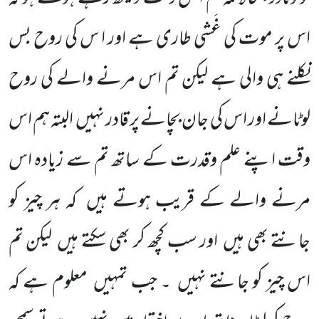
اس پر موت کی غَشی طاری ہے اور ا س کی روح بس
نکلنے ہی والی ہے لیکن تم اس مرنے والے کی روح
لوٹانے اور اس کی جان بچانے پر قادر نہیں
البتہ ہم اس
وقت اپنے علم وقدرت کے ساتھ تم سے زیادہ اس
مرنے والے کے قریب ہوتے ہیں
کہ ہر چیز کو
جانتے بھی ہیں
اور سب کچھ کر بھی سکتے ہیں
لیکن تم
اس چیز کو جانتے نہیں
۔ جب تمہیں
معلوم ہے کہ