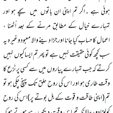
ہوئی ہے ۔اگر تم اپنی ان باتوں
میں
سچے ہو اور
تمہارے خیال کے مطابق مرنے کے بعد اُٹھنا ،
اعمال کا حساب کیا جانا اور جزا دینے والا معبود وغیرہ یہ
سب کچھ کوئی حقیقت نہیں
ہے تو پھر تم ایساکیوں
نہیں
کرتے کہ جب تمہارے پیاروں
میں
سے کسی پر نَزع کا
وقت طاری ہو اور اس کی روح حلق تک پہنچ چکی ہو تو
تم
(اپنی طاقت و قوت کے بل بوتے پر)
اس کی روح
کولوٹادو، حالانکہ تم ا س وقت دیکھ رہے ہوتے ہو کہ