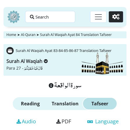
Search
Go
Home
➤
Al-Quran
➤
Surah Al Waqiah Ayat 84 Translation Tafseer
Surah Al Waqiah Ayat 83-84-85-86-87 Translation Tafseer
Surah Al Waqiah
قَالَ فَمَا خَطْبُكُمْ
Para 27 -
سورة الواقعة
Reading
Translation
Tafseer
Audio
PDF
Language