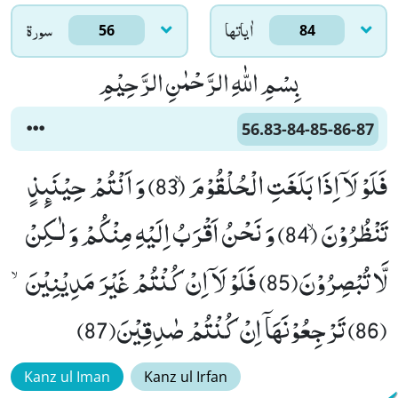
اٰياتها
سورۃ
56
84
بِسْمِ اللّٰهِ الرَّحْمٰنِ الرَّحِیْمِ
56.83-84-85-86-87
فَلَوْ لَاۤ اِذَا بَلَغَتِ الْحُلْقُوْمَۙ (83) وَ اَنْتُمْ حِیْنَىٕذٍ
تَنْظُرُوْنَۙ (84) وَ نَحْنُ اَقْرَبُ اِلَیْهِ مِنْكُمْ وَ لٰـكِنْ
لَّا تُبْصِرُوْنَ(85) فَلَوْ لَاۤ اِنْ كُنْتُمْ غَیْرَ مَدِیْنِیْنَۙ
(86) تَرْجِعُوْنَهَاۤ اِنْ كُنْتُمْ صٰدِقِیْنَ(87)
Kanz ul Iman
Kanz ul Irfan