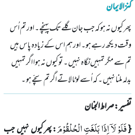
کنزالایمان
پھر کیوں نہ ہو کہ جب جان گلے تک پہنچے۔ اور تم اُس
وقت دیکھ رہے ہو۔ اور ہم اس کے زیادہ پاس ہیں
تم سے مگر تمہیں نگاہ نہیں ۔ تو کیوں نہ ہوا اگر تمہیں
بدلہ ملنا نہیں ۔ کہ اُسے لوٹا لاتے اگر تم سچّے ہو ۔
تفسیر : ‎صراط الجنان
فَلَوْ لَاۤ اِذَا بَلَغَتِ الْحُلْقُوْمَ
{
: پھر کیوں
نہیں
جب