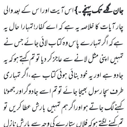
جان گلے تک پہنچے۔}
اس آیت اور ا س کے بعد والی
چار آیات کا خلاصہ یہ ہے کہ اے کفار!تمہارا حال یہ
ہے کہ اگر تمہارے پاس وہ کتاب لائی جائے جس نے
تمہیں
اپنی مثل لانے سے عاجز کر دیا تو تم کہتے ہو کہ یہ
جادو ہے اور یہ خود بنائی ہوئی کتاب ہے،اگر تمہاری
طرف سچا رسول بھیجا جائے تو تم اسے جادوگر اور جھوٹا
کہنے لگ جاتے ہو اوراگر ہم تمہیں
بارش عطا کریں
تو
تم کہنے لگتے ہو کہ فلاں
ستارے کی وجہ سے بارش نازل