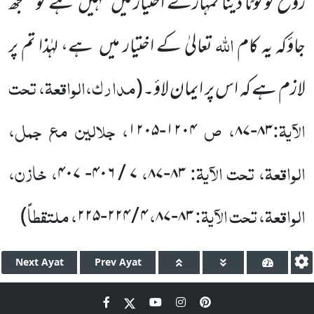
روح کو لوٹا دینا تمہارے اختیار میں
نہیں
ہے تو سمجھ
اللہ
جاؤکہ یہ کام
تعالیٰ کے اختیار میں
ہے، لہٰذا تم پر
مدارک،الواقعۃ، تحت
لازم ہے کہ اس پر ایمان لاؤ۔
(
الآیۃ:
، ص
، جلالین مع جمل،
۱۲۰۵
-
۱۲۰۴
۸۷
-
۸۳
الواقعۃ، تحت الآیۃ:
،
، خازن،
۴۰۷
-
۴۰۶
/
۷
۸۷
-
۸۳
الواقعۃ، تحت الآیۃ:
،
، ملتقطاً
)
۲۲۵
-
۲۲۴
/
۴
۸۷
-
۸۳
Next
Ayat
Prev
Ayat