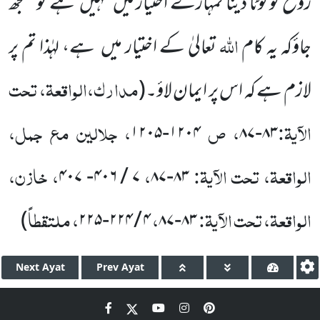
روح کو لوٹا دینا تمہارے اختیار میں
نہیں
ہے تو سمجھ
اللہ
جاؤکہ یہ کام
تعالیٰ کے اختیار میں
ہے، لہٰذا تم پر
مدارک،الواقعۃ، تحت
لازم ہے کہ اس پر ایمان لاؤ۔
(
الآیۃ:
، ص
، جلالین مع جمل،
۱۲۰۵
-
۱۲۰۴
۸۷
-
۸۳
الواقعۃ، تحت الآیۃ:
،
، خازن،
۴۰۷
-
۴۰۶
/
۷
۸۷
-
۸۳
الواقعۃ، تحت الآیۃ:
،
، ملتقطاً
)
۲۲۵
-
۲۲۴
/
۴
۸۷
-
۸۳
Next
Ayat
Prev
Ayat