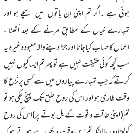
ہوئی ہے ۔اگر تم اپنی ان باتوں
میں
سچے ہو اور
تمہارے خیال کے مطابق مرنے کے بعد اُٹھنا ،
اعمال کا حساب کیا جانا اور جزا دینے والا معبود وغیرہ یہ
سب کچھ کوئی حقیقت نہیں
ہے تو پھر تم ایساکیوں
نہیں
کرتے کہ جب تمہارے پیاروں
میں
سے کسی پر نَزع کا
وقت طاری ہو اور اس کی روح حلق تک پہنچ چکی ہو تو
تم
(اپنی طاقت و قوت کے بل بوتے پر)
اس کی روح
کولوٹادو، حالانکہ تم ا س وقت دیکھ رہے ہوتے ہو کہ