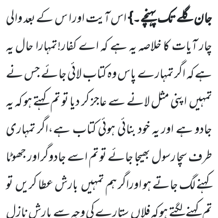
جان گلے تک پہنچے۔}
اس آیت اور ا س کے بعد والی
چار آیات کا خلاصہ یہ ہے کہ اے کفار!تمہارا حال یہ
ہے کہ اگر تمہارے پاس وہ کتاب لائی جائے جس نے
تمہیں
اپنی مثل لانے سے عاجز کر دیا تو تم کہتے ہو کہ یہ
جادو ہے اور یہ خود بنائی ہوئی کتاب ہے،اگر تمہاری
طرف سچا رسول بھیجا جائے تو تم اسے جادوگر اور جھوٹا
کہنے لگ جاتے ہو اوراگر ہم تمہیں
بارش عطا کریں
تو
تم کہنے لگتے ہو کہ فلاں
ستارے کی وجہ سے بارش نازل