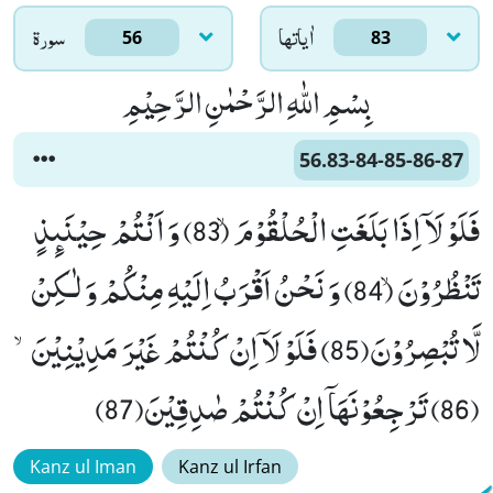
اٰياتها
سورۃ
56
83
بِسْمِ اللّٰهِ الرَّحْمٰنِ الرَّحِیْمِ
56.83-84-85-86-87
فَلَوْ لَاۤ اِذَا بَلَغَتِ الْحُلْقُوْمَۙ (83) وَ اَنْتُمْ حِیْنَىٕذٍ
تَنْظُرُوْنَۙ (84) وَ نَحْنُ اَقْرَبُ اِلَیْهِ مِنْكُمْ وَ لٰـكِنْ
لَّا تُبْصِرُوْنَ(85) فَلَوْ لَاۤ اِنْ كُنْتُمْ غَیْرَ مَدِیْنِیْنَۙ
(86) تَرْجِعُوْنَهَاۤ اِنْ كُنْتُمْ صٰدِقِیْنَ(87)
Kanz ul Iman
Kanz ul Irfan