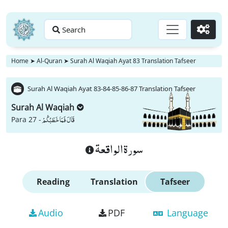
Search
Go
Home
➤
Al-Quran
➤
Surah Al Waqiah Ayat 83 Translation Tafseer
Surah Al Waqiah Ayat 83-84-85-86-87 Translation Tafseer
Surah Al Waqiah
قَالَ فَمَا خَطْبُكُمْ
Para 27 -
سورة الواقعة
Reading
Translation
Tafseer
Audio
PDF
Language