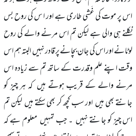
اس پر موت کی غَشی طاری ہے اور ا س کی روح بس
نکلنے ہی والی ہے لیکن تم اس مرنے والے کی روح
لوٹانے اور اس کی جان بچانے پر قادر نہیں
البتہ ہم اس
وقت اپنے علم وقدرت کے ساتھ تم سے زیادہ اس
مرنے والے کے قریب ہوتے ہیں
کہ ہر چیز کو
جانتے بھی ہیں
اور سب کچھ کر بھی سکتے ہیں
لیکن تم
اس چیز کو جانتے نہیں
۔ جب تمہیں
معلوم ہے کہ