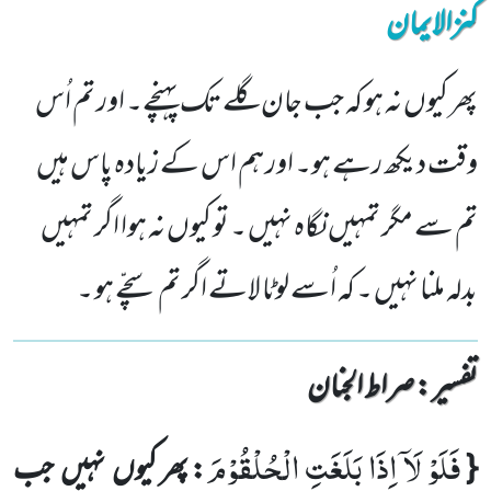
کنزالایمان
پھر کیوں نہ ہو کہ جب جان گلے تک پہنچے۔ اور تم اُس
وقت دیکھ رہے ہو۔ اور ہم اس کے زیادہ پاس ہیں
تم سے مگر تمہیں نگاہ نہیں ۔ تو کیوں نہ ہوا اگر تمہیں
بدلہ ملنا نہیں ۔ کہ اُسے لوٹا لاتے اگر تم سچّے ہو ۔
تفسیر : ‎صراط الجنان
فَلَوْ لَاۤ اِذَا بَلَغَتِ الْحُلْقُوْمَ
{
: پھر کیوں
نہیں
جب