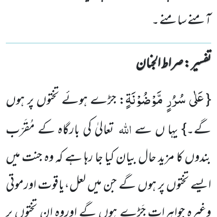
آمنے سامنے ۔
تفسیر : ‎صراط الجنان
عَلٰى سُرُرٍ مَّوْضُوْنَةٍ
{
: جڑے ہوئے تختوں پر ہوں
اللہ
گے۔}
یہا ں سے
تعالیٰ کی بارگاہ کے مُقَرّب
بندوں کا مزید حال بیان کیا جا رہا ہے کہ وہ جنت میں
ایسے تختوں پر ہوں گے جن میں لعل،یاقوت اورموتی
وغیرہ جواہرات جَڑے ہوں گے اوروہ ان تختوں پر