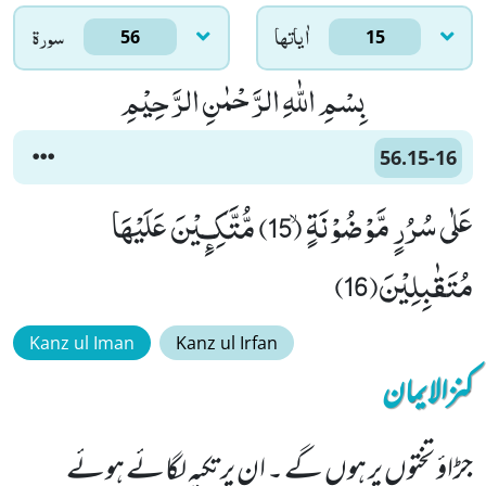
اٰياتها
سورۃ
56
15
بِسْمِ اللّٰهِ الرَّحْمٰنِ الرَّحِیْمِ
56.15-16
عَلٰى سُرُرٍ مَّوْضُوْنَةٍۙ (15) مُّتَّكِـٕیْنَ عَلَیْهَا
مُتَقٰبِلِیْنَ(16)
Kanz ul Iman
Kanz ul Irfan
کنزالایمان
جڑاؤ تختوں پر ہوں گے ۔ ان پر تکیہ لگائے ہوئے