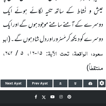
عیش و نَشاط کے ساتھ تکیہ لگائے ہوئے ایک
دوسرے کے آمنے سامنے موجود ہوں گے اور ایک
ابو
دوسرے کو دیکھ کر مَسرُور اور دل شاد ہوں گے۔
(
سعود، الواقعۃ، تحت الآیۃ:
،
،
۶۷۲
/
۵
۱۶
-
۱۵
ملتقطاً
)
Next
Ayat
Prev
Ayat