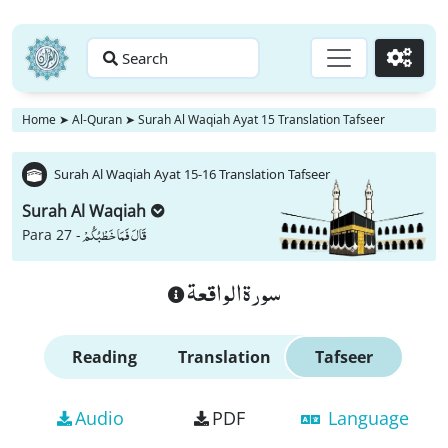
Search
Go
Home
➤
Al-Quran
➤
Surah Al Waqiah Ayat 15 Translation Tafseer
Surah Al Waqiah Ayat 15-16 Translation Tafseer
Surah Al Waqiah
قَالَ فَمَا خَطْبُكُمْ
Para 27 -
سورة الواقعة
Reading
Translation
Tafseer
Audio
PDF
Language