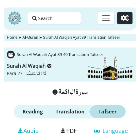
Search
Go
Home
➤
Al-Quran
➤
Surah Al Waqiah Ayat 39 Translation Tafseer
Surah Al Waqiah Ayat 39-40 Translation Tafseer
Surah Al Waqiah
قَالَ فَمَا خَطْبُكُمْ
Para 27 -
سورة الواقعة
Reading
Translation
Tafseer
Audio
PDF
Language