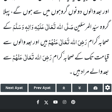
اور بعد والوں دونوں گروہوں میں سے ہوں گے، پہلا
صَلَّی اللہ تَعَالٰی عَلَیْہِ وَاٰلِہٖ وَسَلَّمَ
گروہ سیّد المرسَلین
کے
رَضِیَ اللہ تَعَالٰی عَنْہُمْ
صحابہ ٔکرام
ہیں اور بعد والوں سے
رَضِیَ اللہ تَعَالٰی عَنْہُمْ
قیامت تک کے صحابہ ٔکرام
سے
بعد والے مراد ہیں ۔
Next
Ayat
Prev
Ayat