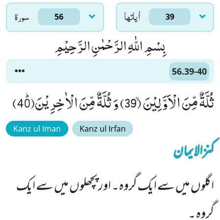
اٰياتها
سورۃ
56
39
بِسْمِ اللّٰهِ الرَّحْمٰنِ الرَّحِیْمِ
56.39-40
ثُلَّةٌ مِّنَ الْاَوَّلِیْنَۙ (39) وَ ثُلَّةٌ مِّنَ الْاٰخِرِیْنَﭤ(40)
Kanz ul Iman
Kanz ul Irfan
کنزالایمان
اگلوں میں سے ایک گروہ۔ اور پچھلوں میں سے ایک
گروہ ۔