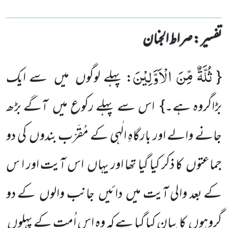
تفسیر : ‎صراط الجنان
ثُلَّةٌ مِّنَ الْاَوَّلِیْنَ
{
: پہلے لوگوں میں سے ایک
بڑاگروہ ہے۔} اس سے پہلے رکوع میں آگے بڑھ
جانے والے اور بارگاہِ الٰہی کے مُقَرّب بندوں کی دو
جماعتوں کا ذکر کیا گیا تھا اور یہاں اس آیت اور ا س
کے بعد والی آیت میں دائیں جانب والوں کے دو
گروہوں کا بیان کیا گیا ہے کہ وہ اس اُمت کے پہلوں