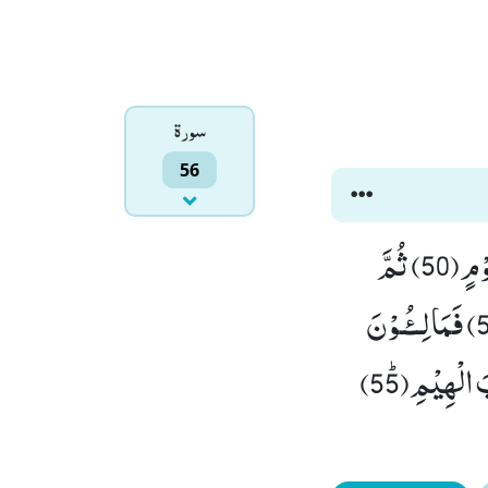
سورۃ
56
قُلْ اِنَّ الْاَوَّلِیْنَ وَ الْاٰخِرِیْنَۙ (49) لَمَجْمُوْعُوْنَ ﳔ اِلٰى مِیْقَاتِ یَوْمٍ مَّعْلُوْمٍ(50) ثُمَّ
اِنَّكُمْ اَیُّهَا الضَّآلُّوْنَ الْمُكَذِّبُوْنَۙ (51) لَاٰكِلُوْنَ مِنْ شَجَرٍ مِّنْ زَقُّوْمٍۙ (52) فَمَالِــٴُـوْنَ
مِنْهَا الْبُطُوْنَۚ (53) فَشٰرِبُوْنَ عَلَیْهِ مِنَ الْحَمِیْمِۚ (54) فَشٰرِبُوْنَ شُرْبَ الْهِیْمِﭤ(55)