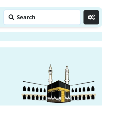
Search
Go