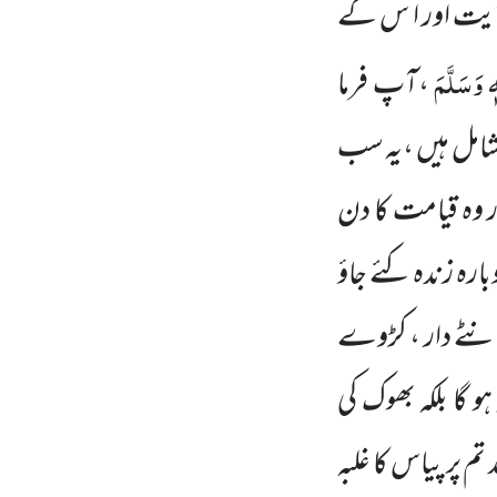
 آیت اور ا س کے
ٖ وَسَلَّمَ
،آپ فرما
 شامل ہیں ،یہ سب
 وہ قیامت کا دن
ارہ زندہ کئے جاؤ
کانٹے دار ، کڑوے
گا بلکہ بھوک کی
پر پیاس کا غلبہ