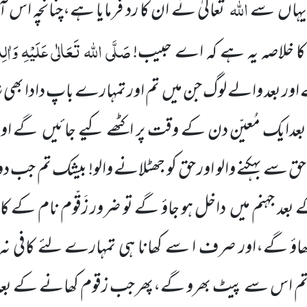
اللہ
ہاں سے
تعالیٰ نے ان کا رد فرمایا ہے،چنانچہ اس
صَلَّی اللہ تَعَالٰی عَلَیْہِ وَاٰلِہ
ا خلاصہ یہ ہے کہ اے حبیب!
 اور بعد والے لوگ جن میں تم اور تمہارے باپ دادا بھی
ایک مُعیّن دن کے وقت پر اکٹھے کیے جائیں گے اور
سے بہکنے والو اور حق کو جھٹلانے والو! بیشک تم جب دوب
د جہنم میں داخل ہو جاؤ گے تو ضرور زَقّوم نام کے 
 گے،اور صرف ا سے کھانا ہی تمہارے لئے کافی نہ ہو 
م اس سے پیٹ بھرو گے،پھر جب زقوم کھانے کے بعد تم 