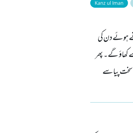
Kanz ul Iman
نے ہوئے دن کی
سے کھاؤ گے۔ پھر
سے سخت پیاسے