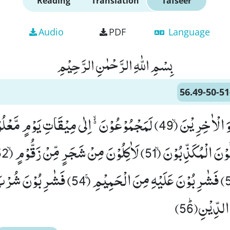
Reading
Translation
Tafseer
Audio
PDF
Language
بِسْمِ اللّٰهِ الرَّحْمٰنِ الرَّحِیْمِ
56.49-50-51
دِّیْنِﭤ(56)