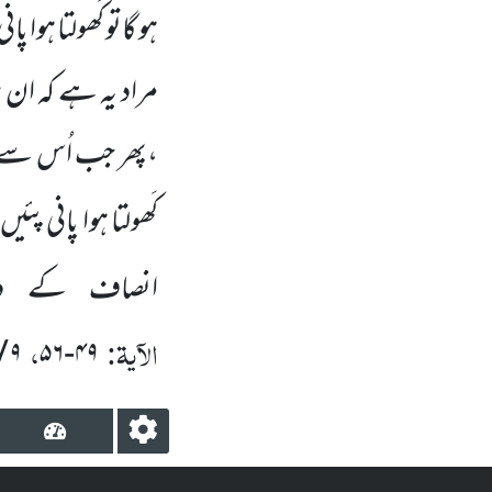
ہو گاتو کَھولتا ہو
مراد یہ ہے کہ ان پر
،پھر جب اُس سے پی
کَھولتا ہوا پانی 
انصاف کے دن
الآیۃ:
،
/
۹
۵۶
-
۴۹