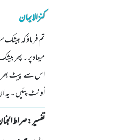
کنزالایمان
تم فرماؤ کہ بیشک 
میعاد پر ۔ پھر بیش
اس سے پیٹ بھرو گے
اُونٹ پئیں ۔ یہ 
تفسیر : ‎صراط الجنان