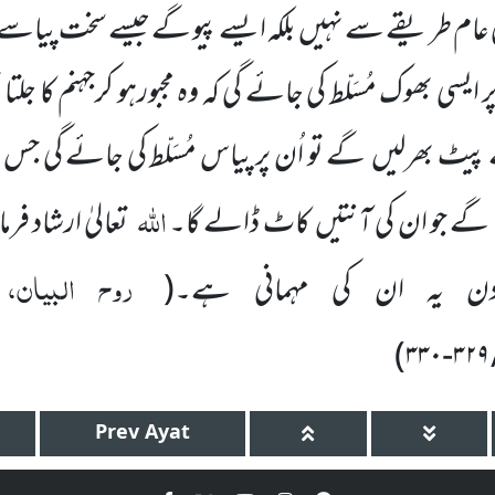
ا پانی عام طریقے سے نہیں بلکہ ایسے پیو گے جیسے سخت پیاس
 ایسی بھوک مُسَلّط کی جائے گی کہ وہ مجبورہو کرجہنم کا جل
ٹ بھرلیں گے تو اُن پر پیاس مُسَلّط کی جائے گی جس سے
اللہ
پئیں گے جو ان کی آنتیں کاٹ ڈالے گا۔
تعالیٰ ارشاد فرما
روح البیان، 
 یہ ان کی مہمانی ہے۔
(
)
۳۳۰
-
۳۲۹
Prev
Ayat