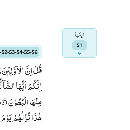
اٰياتها
51
-52-53-54-55-56
هٰذَا نُزُلُهُمْ یَوْمَ ال