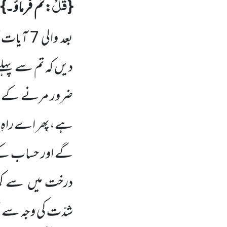
قُلْ
{
:تم فرماؤ۔}
ی
بعد والی
7
آیات ک
دیں کہ تم سے پہلے
ضرور مرنے کے بعد
ہے،پھر اے راہِ حق 
گے اور حساب کے بع
درخت میں سے کھاؤ
شدّت کی وجہ سے ت