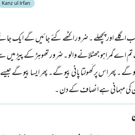
Kanz ul Irfan
سب اگلے اور پچھلے ۔ ضرور اکٹھے کئے جائیں گے ایک جا
ک تم اے گمراہو جھٹلانے والو ۔ ضرور تھوہڑ کے پیڑ میں 
 ۔ پھر اس پر کَھولتا پانی پیو گے۔ پھر ایسا پیو گے جی
ان کی مہمانی ہے انصاف کے دن ۔