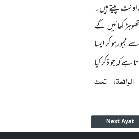
ے اونٹ پیتے ہیں ۔
تا تھوہڑ کھائیں گے
 مجبورہو کر ایسا
تا ہے کہ جو ذکر کیا
الواقعۃ، تحت
Next
Ayat