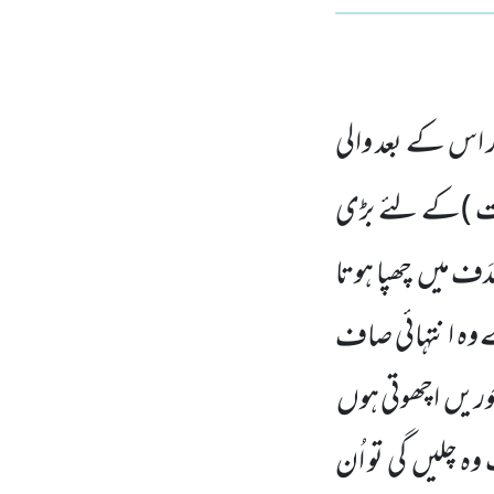
 اس کے بعد والی
 )
کے لئے بڑی
َف میں چھپا ہوتا
 وہ ا نتہائی صاف
وریں اچھوتی ہوں
ہ چلیں گی تو اُن