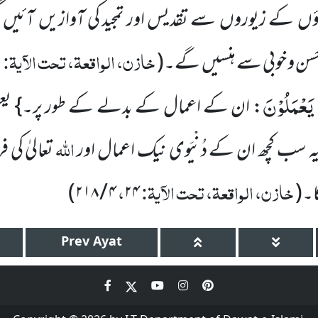
ں کے زیوروں سے تقدیس اور تمجید کی آوازیں آئیں گی ا
خازن، الواقعۃ، تحت الآیۃ:
ن و خوبی سے ہنسیں گے۔
(
۳
 یَعْمَلُوْنَ
: ان کے اعمال کے بدلے کے طور پر۔} یعنی ب
اللہ
یہ سب کچھ ان کے دُنْیَوی نیک اعمال اور
تعالیٰ کی
خازن، الواقعۃ، تحت الآیۃ:
،
ا۔
(
۲۴
۴ / ۲۱۸
)
Prev
Ayat