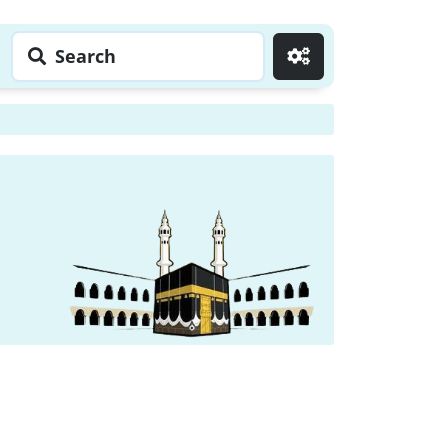
Search
Go