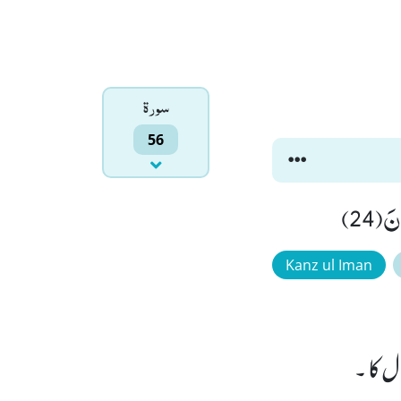
سورۃ
56
Kanz ul Iman
ل کا ۔