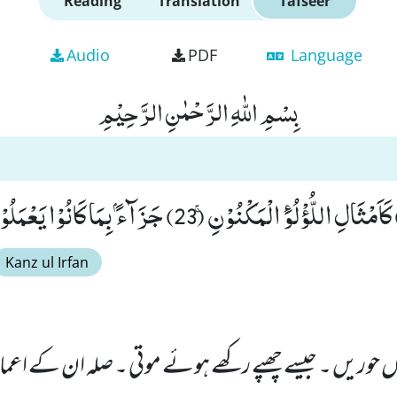
Reading
Translation
Tafseer
Audio
PDF
Language
بِسْمِ اللّٰهِ الرَّحْمٰنِ الرَّحِیْمِ
Kanz ul Irfan
اں حوریں ۔ جیسے چھپے رکھے ہوئے موتی ۔ صلہ ان کے اعما