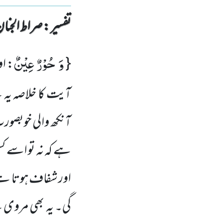
تفسیر : ‎صراط الجنان
وَ حُوْرٌ عِیْنٌ
{
: او
آیت کا خلاصہ یہ 
آنکھ والی خوبصورت
ہے کہ نہ تو اسے ک
اور شفاف ہوتا ہے
گی۔ یہ بھی مروی ہ