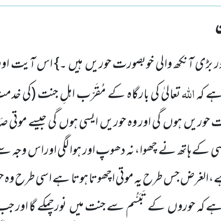
ر بڑی آنکھ والی خوبصورت حوریں ہیں ۔} اس آیت اور
اللہ
ہے کہ
تعالیٰ کی بارگاہ کے مُقَرّب اہلِ جنت
(کی خدمت
 حوریں ہوں گی اور وہ حوریں ایسی ہوں گی جیسے موتی صَد
سی کے ہاتھ نے چھوا، نہ دھوپ اور ہوا لگی اوراس وجہ سے
،الغرض جس طرح یہ موتی اچھوتا ہوتا ہے اسی طرح وہ ح
ے کہ حوروں کے تَبَسُّم سے جنت میں نورچمکے گا اور جب و