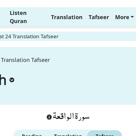
Listen
Translation
Tafseer
More
Quran
t 24 Translation Tafseer
Translation Tafseer
h
سورة الواقعة