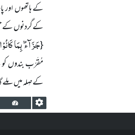
کے ہاتھوں اور پاؤ
کے گردنوں کے حس
جَزَآءًۢ بِمَا كَانُوْا
{
مُقَرّب بندوں کو 
کے صِلہ میں ملے گ