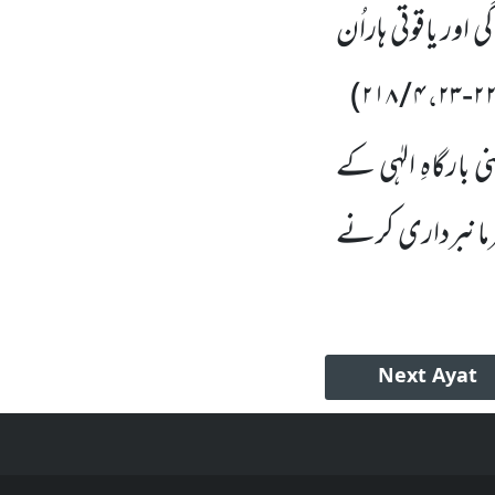
ور یاقوتی ہاراُن
،
)
۴ / ۲۱۸
۲۲-۲
ارگاہِ الہٰی کے
 فرمانبرداری کرنے
Next
Ayat