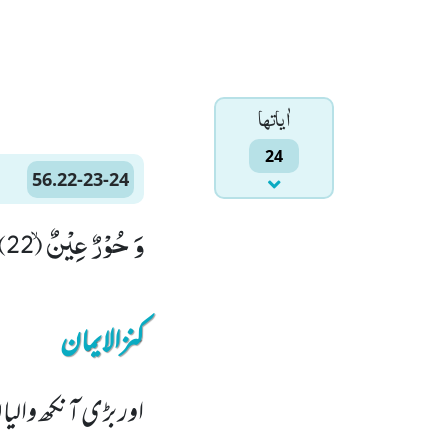
اٰياتها
24
56.22-23-24
وَ حُوْرٌ عِیْنٌۙ (22) كَاَمْثَالِ اللُّؤْلُوَٴ الْمَكْنُوْنِۚ (23) جَزَآءًۢ بِمَا كَانُوْا یَعْمَلُوْنَ(24)
کنزالایمان
اور بڑی آنکھ والی