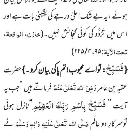
کا ذکر ہوا اور
تعالیٰ کی
وحدانیّت کے جو دلائل بیان
ہوئے ،یہ بے شک اعلیٰ درجے کی یقینی بات ہے اور
خازن، الواقعۃ،
ا س میں
تَرَدُّد کی کوئی گنجائش نہیں۔
(
تحت الآیۃ:
،
)
۲۲۵
/
۴
۹۵
فَسَبِّحْ
{
: تو اے محبوب! تم پاکی بیان کرو۔
}
حضرت
رَضِیَ اللہ تَعَالٰی عَنْہُ
عقبہ بن عامر
فرماتے ہیں
’’جب یہ
فَسَبِّحْ بِاسْمِ رَبِّكَ الْعَظِیْمِ
آیت
’’
‘‘
نازل ہوئی
صَلَّی اللہ تَعَالٰی عَلَیْہِ وَاٰلِہٖ وَسَلَّمَ
توسرکارِ دو عالَم
نے