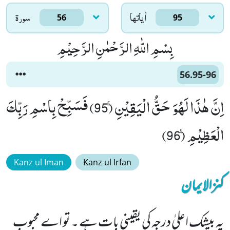
اٰياتها
سورۃ
56
95
بِسْمِ اللّٰهِ الرَّحْمٰنِ الرَّحِیْمِ
56.95-96
اِنَّ هٰذَا لَهُوَ حَقُّ الْیَقِیْنِۚ (95) فَسَبِّحْ بِاسْمِ رَبِّكَ
الْعَظِیْمِ۠ (96)
Kanz ul Iman
Kanz ul Irfan
کنزالایمان
یہ بیشک اعلیٰ درجہ کی یقینی بات ہے ۔ تو اے محبوب