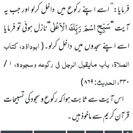
فرمایا:’’ اسے اپنے رکوع میں
داخل کرلو اور جب یہ
سَبِّحِ اسْمَ رَبِّكَ الْاَعْلٰی
آیت
’’
‘‘
نازل ہوئی تو فرمایا
ابوداؤد، کتاب
اسے اپنے سجدوں میں
داخل کرلو۔
(
الصلاۃ، باب مایقول الرجل فی رکوعہ وسجودہ،
/
۱
، الحدیث:
)
۸۶۹
۳۳۰
اس آیت سے ثابت ہوا کہ رکوع و سجود کی تسبیحات
قرآنِ کریم سے ماخوذ ہیں ۔