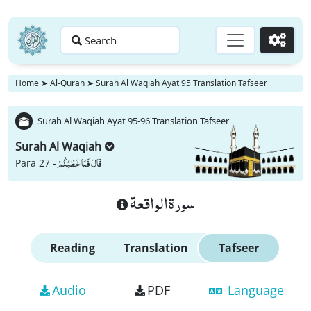
Search
Go
Home
➤
Al-Quran
➤
Surah Al Waqiah Ayat 95 Translation Tafseer
Surah Al Waqiah Ayat 95-96 Translation Tafseer
Surah Al Waqiah
قَالَ فَمَا خَطْبُكُمْ
Para 27 -
سورة الواقعة
Reading
Translation
Tafseer
Audio
PDF
Language