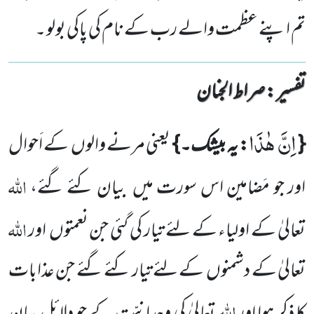
تم اپنے عظمت والے رب کے نام کی پاکی بولو ۔
تفسیر : ‎صراط الجنان
اِنَّ هٰذَا
{
: یہ بیشک۔
}
یعنی مرنے والوں
کے اَحوال
اللہ
اور جو مَضامین اس سورت میں
بیان کئے گئے،
اللہ
تعالیٰ کے اولیاء
کے لئے تیار کی گئی جن نعمتوں
اور
تعالیٰ کے دشمنوں
کے لئے تیار کئے گئے جن
عذابات
اللہ