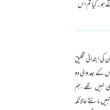
تے ہو ۔ کیا تم اس
 کی ابتدائی تخلیق
س کے بعد والی دو
ی نہیں
تھے ،ہم
نہیں
مانتے حالانکہ