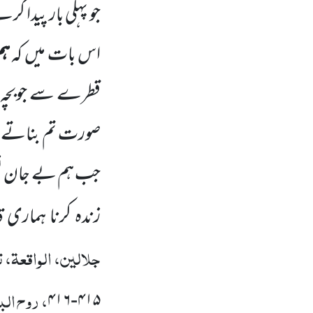
جو پہلی بار پیدا کر
اس بات میں کہ
ہم
قطرے سے جوبچہ پ
صورت تم بناتے ہو
جب ہم بے جان نطف
زندہ کرنا ہماری
جلالین، الواقعۃ، ت
، روح الب
۴۱۶
-
۴۱۵