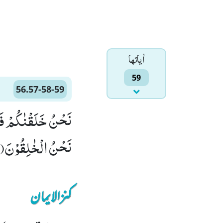
اٰياتها
59
56.57-58-59
نَحْنُ الْخٰلِقُوْنَ(59)
کنزالایمان