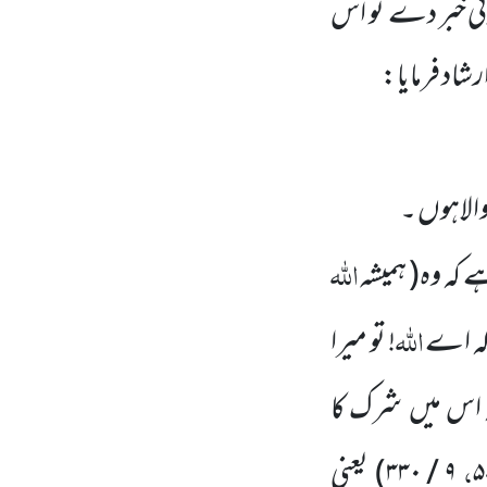
ئی خبر دے تو اس
شاد فرمایا:
والاہوں ۔
اللہ
ے کہ وہ
( ہمیشہ
اللہ
کہ اے
! تو میرا
 اس میں
شرک کا
،
۵
۹
/
۳۳۰
)
یعنی