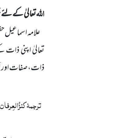
اللہ
تعالیٰ کے لئے ج
علامہ اسماعیل ح
تعالیٰ اپنی ذات
ذات، صفات اور اَسم
ترجمۂ
کنزُالعِرفان