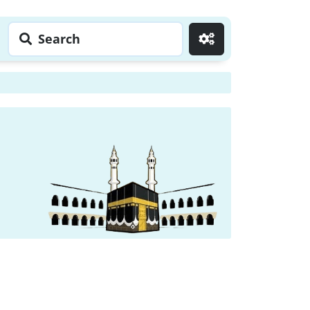
Search
Go