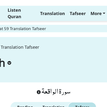
Listen
Translation
Tafseer
More
Quran
t 59 Translation Tafseer
Translation Tafseer
h
سورة الواقعة