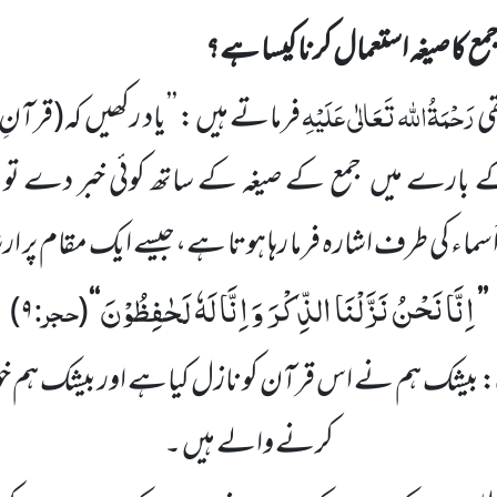
مع کا صیغہ استعمال کرنا کیسا ہے؟
رَحْمَۃُاللہ تَعَالٰی عَلَیْہِ
قی
فرماتے ہیں :
’’یاد رکھیں
کہ
(قرآنِ 
 کے بارے میں
جمع کے صیغہ کے ساتھ کوئی خبر دے تو
اء کی طرف اشارہ فرما رہا ہوتا ہے،جیسے ایک مقام پر ارشا
اِنَّا نَحْنُ نَزَّلْنَا الذِّكْرَ وَ اِنَّا لَهٗ لَحٰفِظُوْنَ
حجر:
)
۹
(
‘‘
’’
:
بیشک ہم نے اس قرآن کو نازل کیا
ہے اور بیشک ہم خ
کرنے والے ہیں ۔