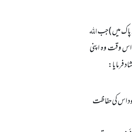
اللہ
پاک میں )
جب
 اس وقت وہ اپنی
د فرمایا:
ود اس کی حفاظت