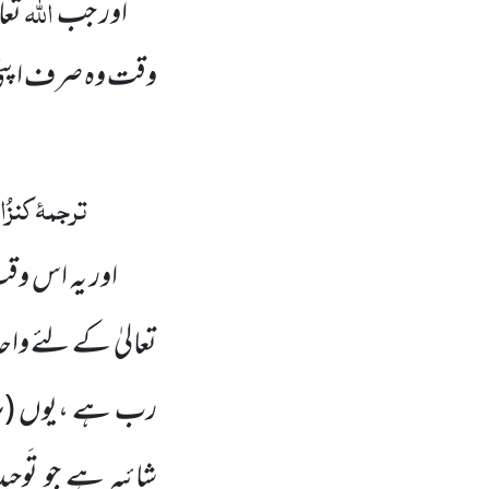
اللہ
اور جب
تعا
وقت وہ صرف اپنی ذ
ترجمۂ
کنزُ
ا
اور یہ اس 
تعالیٰ کے لئے واحد
رب ہے ،یوں
(ہ
شائبہ ہے جو تَوحی