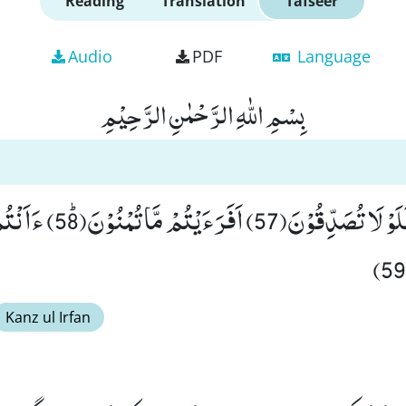
Reading
Translation
Tafseer
Audio
PDF
Language
بِسْمِ اللّٰهِ الرَّحْمٰنِ الرَّحِیْمِ
نَحْنُ خَلَقْنٰكُمْ فَلَوْ لَا تُصَدِّ
Kanz ul Irfan