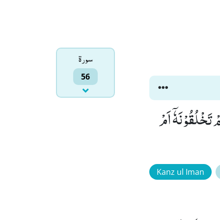
سورۃ
56
قُوْنَ(57) اَفَرَءَیْتُمْ مَّا تُمْنُوْنَﭤ(58) ءَاَنْتُمْ تَخْلُقُوْنَهٗۤ اَمْ
Kanz ul Iman