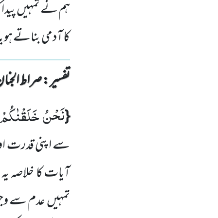
ہم نے تمہیں پیدا کی
کا آدمی بناتے ہو 
تفسیر : ‎صراط الجنان
نَحْنُ خَلَقْنٰكُمْ
{
سے اپنی قدرت او
آیات کا خلاصہ ی
تمہیں
عدم سے وجو