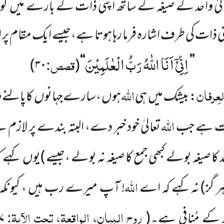
لیٰ واحد کے صیغہ کے ساتھ اپنی ذات کے
بارے میں
کو
ات کی طرف اشارہ فرما رہا ہوتا ہے،جیسے ایک مقام پر ار
اِنِّیْۤ اَنَا اللّٰهُ رَبُّ الْعٰلَمِیْنَ
قصص:
)
۳۰
(
‘‘
’’
لعِرفان
اللہ
: بیشک میں
ہی
ہوں ،سارے
جہانوں
کاپالنے 
اللہ
وقت ہے جب
تعالیٰ خود خبر دے، البتہ بندے پر لازم ہ
 کا
صیغہ بولے کبھی جمع کا صیغہ نہ بولے ،جیسے )
یوں
کہے 
اللہ
ر گز)
نہ کہے کہ اے
! آپ
میرے رب ہیں ، کیونکہ
روح البیان، الواقعۃ، تحت الآیۃ:
د
کے مُنافی ہے۔
(
۷