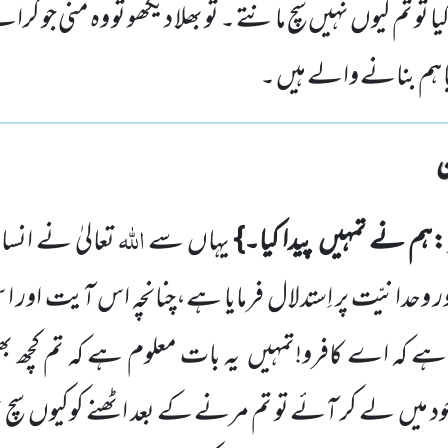
ا تو تم کیوں نہیں سچ مانتے ۔ تو بھلا دیکھو تو وہ منی جو گرا
یا ہم بنانے والے ہیں ۔
اللہ
:ہم نے تمہیں
پیدا کیا۔}
یہاں سے
تعالیٰ نے انسان
ر
وحدانیّت پر اِستدلال فرمایا ہے،چنانچہ اس آیت اور ا 
ہ ہے کہ اے کافرو!تمہیں
یہ بات معلوم ہے کہ تم کچھ بھ
د میں
لے کر آئے تو تم مرنے کے بعد اٹھنے کوکیوں
سچ 