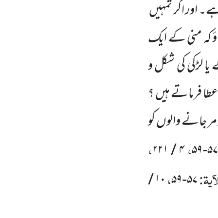
۔ اور اگر تمہیں
ٔ کہ منی کے ایک
یا لڑکی کی شکل و
عطا فرماتے ہیں ؟
 مر جانے والوں
کو
،
،
۲۲۱
/
۴
۵۹
-
۵
آیۃ:
،
/
۱۰
۵۹
-
۵۷