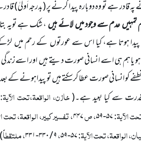
نے پہ قادر ہے تو وہ دوبارہ پیدا کرنے پر
(بدرجہ اَولیٰ)
قادرہے
 تمہیں
عدم سے وجود میں
لائے ہیں
، شک ہے تویہ بتاو
یدا ہوتا ہے، کیا اس سے عورتوں
کے رحم میں
لڑکے 
 یا ہم ہی اسے انسانی صورت دیتے ہیں
اور اسے زندگی 
ے کو انسانی صورت عطا کرسکتے ہیں
تو پیداہونے کے بعد
خازن، الواقعۃ،تحت الآیۃ:
 قدرت سے کیا بعید ہے۔
(
۷
حت الآیۃ:
، ص
، تفسیر کبیر، الواقعۃ، تحت ال
۴۴۷
۵۹
-
۵۷
یان، الواقعۃ، تحت الآیۃ:
،
، ملتقطاً
)
۳۳۱
-
۳۳۰
/
۹
۵۹
-
۵۷