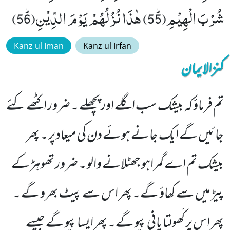
شُرْبَ الْهِیْمِﭤ(55) هٰذَا نُزُلُهُمْ یَوْمَ الدِّیْنِﭤ(56)
Kanz ul Iman
Kanz ul Irfan
کنزالایمان
تم فرماؤ کہ بیشک سب اگلے اور پچھلے ۔ ضرور اکٹھے کئے
جائیں گے ایک جانے ہوئے دن کی میعاد پر ۔ پھر
بیشک تم اے گمراہو جھٹلانے والو ۔ ضرور تھوہڑ کے
پیڑ میں سے کھاؤ گے۔ پھر اس سے پیٹ بھرو گے ۔
پھر اس پر کَھولتا پانی پیو گے۔ پھر ایسا پیو گے جیسے