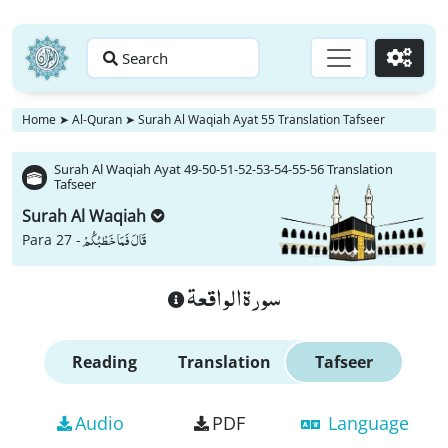
Search
Go
Home
➤
Al-Quran
➤
Surah Al Waqiah Ayat 55 Translation Tafseer
Surah Al Waqiah Ayat 49-50-51-52-53-54-55-56 Translation
Tafseer
Surah Al Waqiah
قَالَ فَمَا خَطْبُكُمْ
Para 27 -
سورة الواقعة
Reading
Translation
Tafseer
Audio
PDF
Language