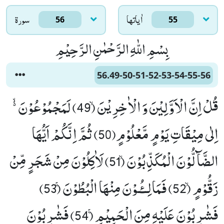
اٰياتها
سورۃ
56
55
بِسْمِ اللّٰهِ الرَّحْمٰنِ الرَّحِیْمِ
56.49-50-51-52-53-54-55-56
قُلْ اِنَّ الْاَوَّلِیْنَ وَ الْاٰخِرِیْنَۙ (49) لَمَجْمُوْعُوْنَ ﳔ
اِلٰى مِیْقَاتِ یَوْمٍ مَّعْلُوْمٍ(50) ثُمَّ اِنَّكُمْ اَیُّهَا
الضَّآلُّوْنَ الْمُكَذِّبُوْنَۙ (51) لَاٰكِلُوْنَ مِنْ شَجَرٍ مِّنْ
زَقُّوْمٍۙ (52) فَمَالِــٴُـوْنَ مِنْهَا الْبُطُوْنَۚ (53)
فَشٰرِبُوْنَ عَلَیْهِ مِنَ الْحَمِیْمِۚ (54) فَشٰرِبُوْنَ