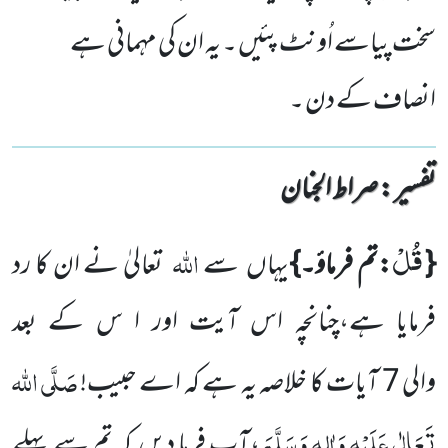
سخت پیاسے اُونٹ پئیں ۔ یہ ان کی مہمانی ہے
انصاف کے دن ۔
تفسیر : ‎صراط الجنان
قُلْ
اللہ
{
:تم فرماؤ۔}
یہاں سے
تعالیٰ نے ان کا رد
فرمایا ہے،چنانچہ اس آیت اور ا س کے بعد
صَلَّی اللہ
والی
7
آیات کا خلاصہ یہ ہے کہ اے حبیب!
تَعَالٰی عَلَیْہِ وَاٰلِہٖ وَسَلَّمَ
،آپ فرما دیں کہ تم سے پہلے