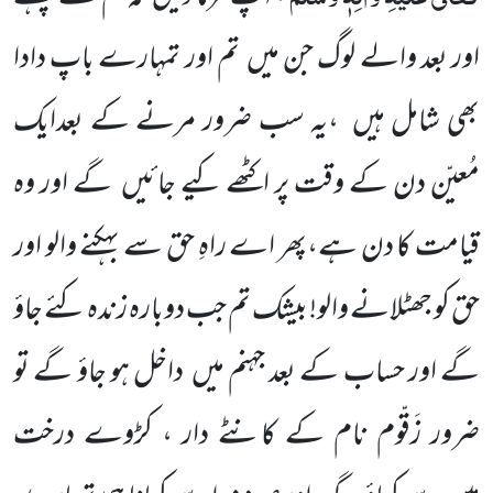
اور بعد والے لوگ جن میں تم اور تمہارے باپ دادا
بھی شامل ہیں ،یہ سب ضرور مرنے کے بعدایک
مُعیّن دن کے وقت پر اکٹھے کیے جائیں گے اور وہ
قیامت کا دن ہے،پھر اے راہِ حق سے بہکنے والو اور
حق کو جھٹلانے والو! بیشک تم جب دوبارہ زندہ کئے جاؤ
گے اور حساب کے بعد جہنم میں داخل ہو جاؤ گے تو
ضرور زَقّوم نام کے کانٹے دار ، کڑوے درخت