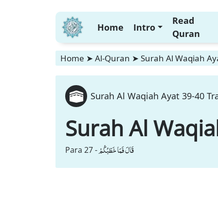
Read
Home
Intro
Quran
Home
➤
Al-Quran
➤
Surah Al Waqiah Aya
Surah Al Waqiah Ayat 39-40 Tra
Surah Al Waqia
قَالَ فَمَا خَطْبُكُمْ
Para 27 -