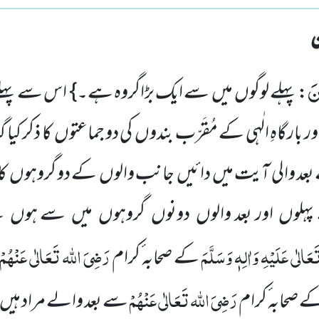
نَ
: پہلے لوگوں میں سے ایک بڑاگروہ ہے۔} اس سے پہل
ارگاہِ الٰہی کے مُقَرّب بندوں کی دو جماعتوں کا ذکر کیا گ
عد والی آیت میں دائیں جانب والوں کے دو گروہوں کا بی
ہلوں اور بعد والوں دونوں گروہوں میں سے ہوں گے، 
َالٰی عَلَیْہِ وَاٰلِہٖ وَسَلَّمَ
رَضِیَ اللہ تَعَالٰی عَنْہُمْ
کے صحابہ ٔکرام
رَضِیَ اللہ تَعَالٰی عَنْہُمْ
صحابہ ٔکرام
سے بعد والے مراد ہیں 