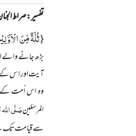
تفسیر : ‎صراط الجنان
ثُلَّةٌ مِّنَ الْاَوَّلِیْ
{
بڑھ جانے والے اور ب
آیت اور ا س کے ب
وہ اس اُمت کے پ
صَلَّی اللہ تَع
المرسَلین
سے قیامت تک کے 