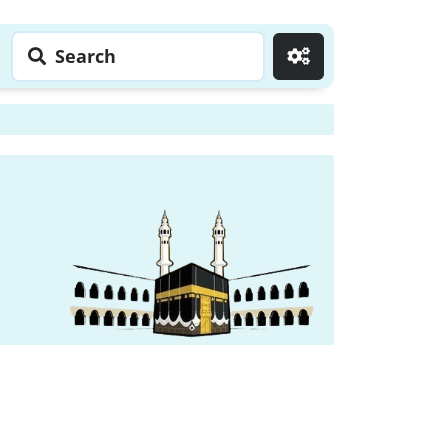
Search
Go