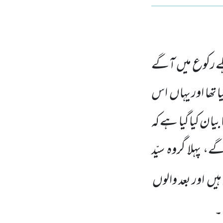
ے رکوع میں آگے
یا تھا اور یہاں اس
ان کیا گیا ہے کہ
پہلا گروہ سیّد
ہیں اور بعد والوں
۔