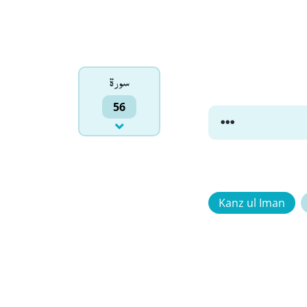
سورۃ
56
Kanz ul Iman