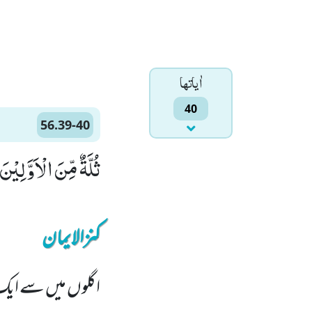
اٰياتها
40
56.39-40
ثُلَّةٌ مِّنَ الْاَوَّلِیْنَۙ (39) وَ ثُلَّةٌ مِّنَ الْاٰخِرِیْنَ
کنزالایمان
اگلوں میں سے ایک 