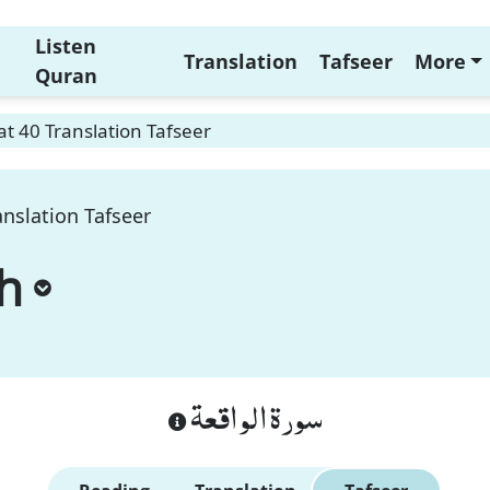
Listen
Translation
Tafseer
More
Quran
t 40 Translation Tafseer
nslation Tafseer
h
سورة الواقعة