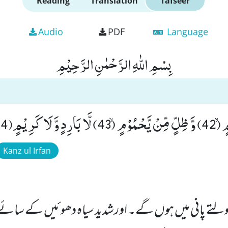
Reading
Translation
Tafseer
Audio
PDF
Language
بِسْمِ اللّٰهِ الرَّحْمٰنِ الرَّحِیْمِ
 كَرِیْمٍ(44)
Kanz ul Irfan
کھولتے پانی میں ہوں گے۔ اورشدید سیاہ دھوئیں کے سائ