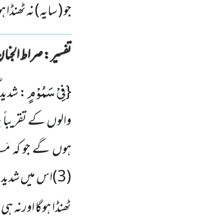
جو ( سایہ) نہ ٹھنڈا 
تفسیر : ‎صراط الجنان
فِیْ سَمُوْمٍ
{
: شدید 
والوں کے تقریباً چ
ہوں گے جو کہ مَس
(
3)
اس میں شدید
ٹھنڈا ہوگا اورنہ ہ