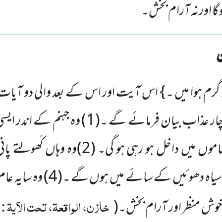
ہوگا اورنہ آرام بخش۔
گرم ہوا میں ۔ }
اس آیت اور اس کے بعد والی دو آیات
ار
عذاب بیان فرمائے گے ۔(
1)
وہ جہنم کے اندر ایسی
اموں میں داخل ہو رہی ہو گی۔ (
2)
وہ وہاں کَھولتے پا
 سیاہ دھوئیں کے سائے میں ہوں گے ۔(
4)
وہ سایہ عام
خازن، الواقعۃ، تحت الآیۃ :
ی خوش منظر اور آرام بخش۔
(