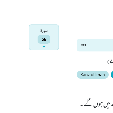
سورۃ
56
Kanz ul Iman
ے میں ہوں گے ۔