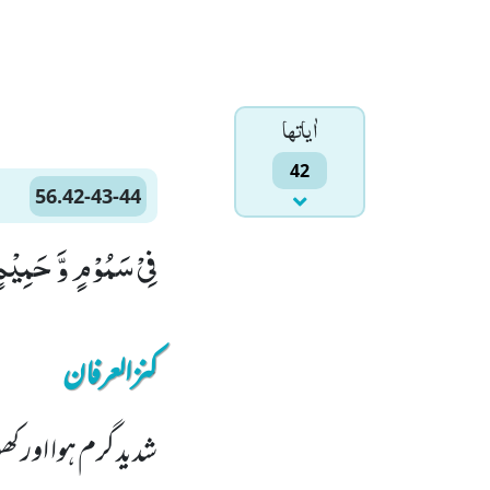
اٰياتها
42
56.42-43-44
فِیْ سَمُوْمٍ وَّ حَمِیْمٍۙ (42) وَّ ظِلٍّ مِّنْ یَّحْمُوْمٍۙ (43) لَّا بَارِدٍ وَّ لَا
کنزالعرفان
شدید گرم ہوا اور 