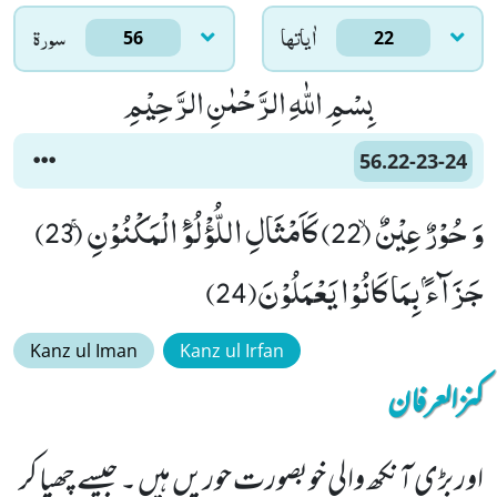
اٰياتها
سورۃ
56
22
بِسْمِ اللّٰهِ الرَّحْمٰنِ الرَّحِیْمِ
56.22-23-24
وَ حُوْرٌ عِیْنٌۙ (22) كَاَمْثَالِ اللُّؤْلُوَٴ الْمَكْنُوْنِۚ (23)
جَزَآءًۢ بِمَا كَانُوْا یَعْمَلُوْنَ(24)
Kanz ul Iman
Kanz ul Irfan
کنزالعرفان
اور بڑی آنکھ والی خوبصورت حوریں ہیں ۔ جیسے چھپا کر