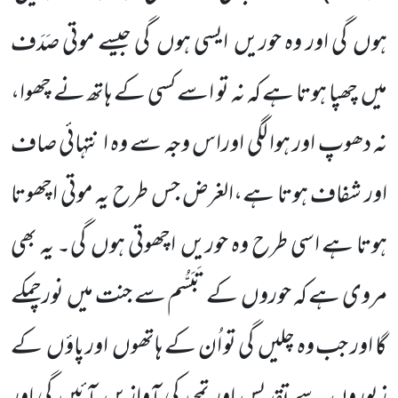
ہوں گی اور وہ حوریں ایسی ہوں گی جیسے موتی صَدَف
میں چھپا ہوتا ہے کہ نہ تو اسے کسی کے ہاتھ نے چھوا،
نہ دھوپ اور ہوا لگی اوراس وجہ سے وہ ا نتہائی صاف
اور شفاف ہوتا ہے،الغرض جس طرح یہ موتی اچھوتا
ہوتا ہے اسی طرح وہ حوریں اچھوتی ہوں گی۔ یہ بھی
مروی ہے کہ حوروں کے تَبَسُّم سے جنت میں نورچمکے
گا اور جب وہ چلیں گی تو اُن کے ہاتھوں اور پاؤں کے