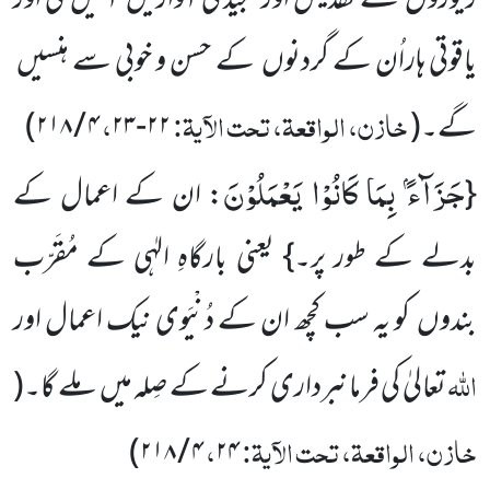
زیوروں سے تقدیس اور تمجید کی آوازیں آئیں گی اور
یاقوتی ہاراُن کے گردنوں کے حسن و خوبی سے ہنسیں
خازن، الواقعۃ، تحت الآیۃ:
،
گے۔
(
۲۲-۲۳
۴ / ۲۱۸
)
جَزَآءًۢ بِمَا كَانُوْا یَعْمَلُوْنَ
{
: ان کے اعمال کے
بدلے کے طور پر۔} یعنی بارگاہِ الہٰی کے مُقَرّب
بندوں کو یہ سب کچھ ان کے دُنْیَوی نیک اعمال اور
اللہ
تعالیٰ کی فرمانبرداری کرنے کے صِلہ میں ملے گا۔
(
خازن، الواقعۃ، تحت الآیۃ:
،
)
۴ / ۲۱۸
۲۴