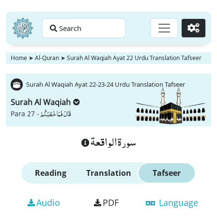
Search
Go
Home
➤
Al-Quran
➤
Surah Al Waqiah Ayat 22 Urdu Translation Tafseer
Surah Al Waqiah Ayat 22-23-24 Urdu Translation Tafseer
Surah Al Waqiah
قَالَ فَمَا خَطْبُكُمْ
Para 27 -
سورة الواقعة
Reading
Translation
Tafseer
Audio
PDF
Language