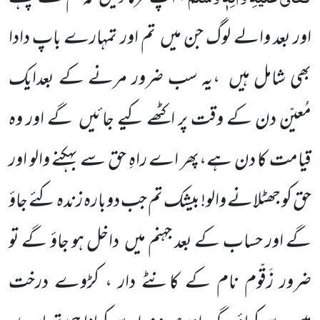
اور بعد والے لوگ جن میں تم اور تمہارے باپ دادا
بھی شامل ہیں ،یہ سب ضرور مرنے کے بعدایک
مُعیّن دن کے وقت پر اکٹھے کیے جائیں گے اور وہ
قیامت کا دن ہے،پھر اے راہِ حق سے بہکنے والو اور
حق کو جھٹلانے والو! بیشک تم جب دوبارہ زندہ کئے جاؤ
گے اور حساب کے بعد جہنم میں داخل ہو جاؤ گے تو
ضرور زَقّوم نام کے کانٹے دار ، کڑوے درخت