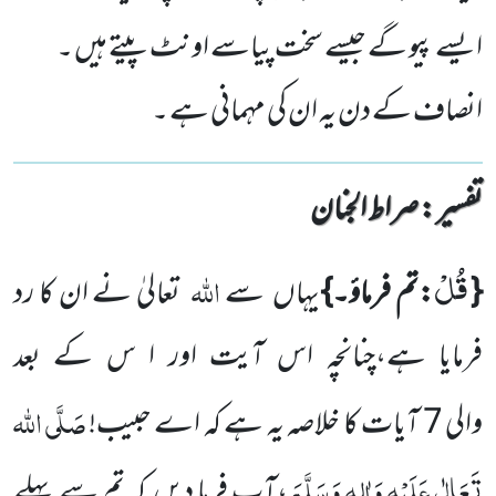
ایسے پیو گے جیسے سخت پیاسے اونٹ پیتے ہیں ۔
انصاف کے دن یہ ان کی مہمانی ہے ۔
تفسیر : ‎صراط الجنان
قُلْ
اللہ
{
:تم فرماؤ۔}
یہاں سے
تعالیٰ نے ان کا رد
فرمایا ہے،چنانچہ اس آیت اور ا س کے بعد
صَلَّی اللہ
والی
7
آیات کا خلاصہ یہ ہے کہ اے حبیب!
تَعَالٰی عَلَیْہِ وَاٰلِہٖ وَسَلَّمَ
،آپ فرما دیں کہ تم سے پہلے