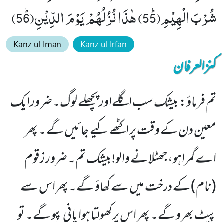
شُرْبَ الْهِیْمِﭤ(55) هٰذَا نُزُلُهُمْ یَوْمَ الدِّیْنِﭤ(56)
Kanz ul Iman
Kanz ul Irfan
کنزالعرفان
تم فرماؤ: بیشک سب اگلے اور پچھلے لوگ۔ ضرورایک
معین دن کے وقت پر اکٹھے کیے جائیں گے ۔ پھر
اے گمراہو، جھٹلانے والو! بیشک تم۔ ضرور زقوم
(نام)کے درخت میں سے کھاؤ گے۔ پھر اس سے
پیٹ بھرو گے۔ پھر اس پر کھولتا ہوا پانی پیو گے۔ تو