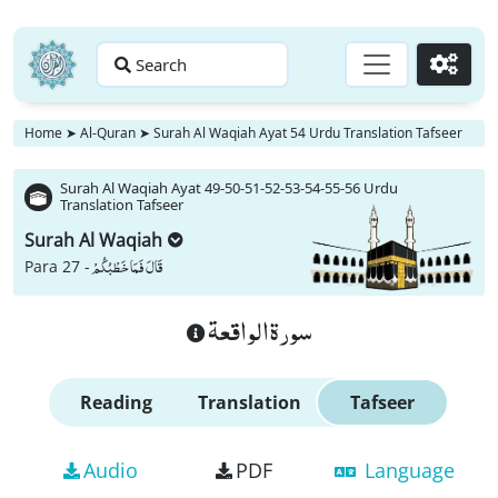
Search
Go
Home
➤
Al-Quran
➤
Surah Al Waqiah Ayat 54 Urdu Translation Tafseer
Surah Al Waqiah Ayat 49-50-51-52-53-54-55-56 Urdu
Translation Tafseer
Surah Al Waqiah
قَالَ فَمَا خَطْبُكُمْ
Para 27 -
سورة الواقعة
Reading
Translation
Tafseer
Audio
PDF
Language