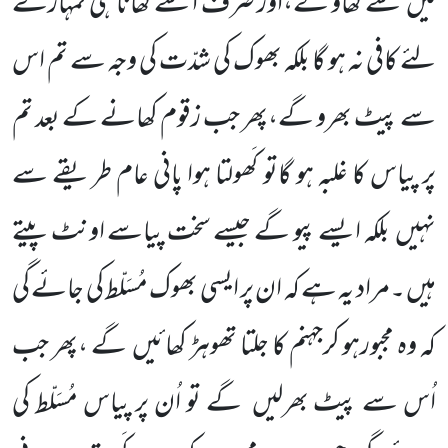
میں سے کھاؤ گے،اور صرف ا سے کھانا ہی تمہارے
لئے کافی نہ ہو گا بلکہ بھوک کی شدّت کی وجہ سے تم اس
سے پیٹ بھرو گے،پھر جب زقوم کھانے کے بعد تم
پر پیاس کا غلبہ ہو گاتو کَھولتا ہوا پانی عام طریقے سے
نہیں بلکہ ایسے پیو گے جیسے سخت پیاسے اونٹ پیتے
ہیں ۔مراد یہ ہے کہ ان پر ایسی بھوک مُسَلّط کی جائے گی
کہ وہ مجبورہو کرجہنم کا جلتا تھوہڑ کھائیں گے ،پھر جب
اُس سے پیٹ بھرلیں گے تو اُن پر پیاس مُسَلّط کی