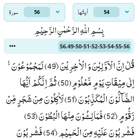
اٰياتها
سورۃ
56
54
بِسْمِ اللّٰهِ الرَّحْمٰنِ الرَّحِیْمِ
56.49-50-51-52-53-54-55-56
قُلْ اِنَّ الْاَوَّلِیْنَ وَ الْاٰخِرِیْنَۙ (49) لَمَجْمُوْعُوْنَ ﳔ
اِلٰى مِیْقَاتِ یَوْمٍ مَّعْلُوْمٍ(50) ثُمَّ اِنَّكُمْ اَیُّهَا
الضَّآلُّوْنَ الْمُكَذِّبُوْنَۙ (51) لَاٰكِلُوْنَ مِنْ شَجَرٍ مِّنْ
زَقُّوْمٍۙ (52) فَمَالِــٴُـوْنَ مِنْهَا الْبُطُوْنَۚ (53)
فَشٰرِبُوْنَ عَلَیْهِ مِنَ الْحَمِیْمِۚ (54) فَشٰرِبُوْنَ