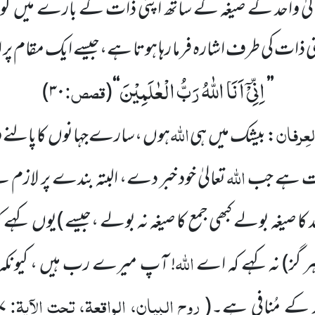
لیٰ واحد کے صیغہ کے ساتھ اپنی ذات کے
بارے میں
کو
ات کی طرف اشارہ فرما رہا ہوتا ہے،جیسے ایک مقام پر ار
اِنِّیْۤ اَنَا اللّٰهُ رَبُّ الْعٰلَمِیْنَ
قصص:
)
۳۰
(
‘‘
’’
لعِرفان
اللہ
: بیشک میں
ہی
ہوں ،سارے
جہانوں
کاپالنے 
اللہ
وقت ہے جب
تعالیٰ خود خبر دے، البتہ بندے پر لازم ہ
 کا
صیغہ بولے کبھی جمع کا صیغہ نہ بولے ،جیسے )
یوں
کہے 
اللہ
ر گز)
نہ کہے کہ اے
! آپ
میرے رب ہیں ، کیونکہ
روح البیان، الواقعۃ، تحت الآیۃ:
د
کے مُنافی ہے۔
(
۷