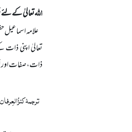
اللہ
تعالیٰ کے لئے ج
علامہ اسماعیل ح
تعالیٰ اپنی ذات
ذات، صفات اور اَسم
ترجمۂ
کنزُالعِرفان