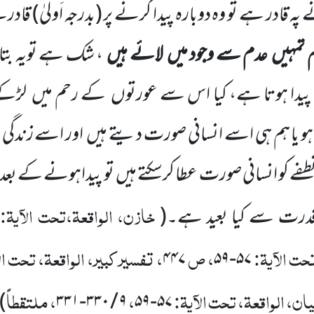
نے پہ قادر ہے تو وہ دوبارہ پیدا کرنے پر
(بدرجہ اَولیٰ)
قادرہے
 تمہیں
عدم سے وجود میں
لائے ہیں
، شک ہے تویہ بتاو
یدا ہوتا ہے، کیا اس سے عورتوں
کے رحم میں
لڑکے 
 یا ہم ہی اسے انسانی صورت دیتے ہیں
اور اسے زندگی 
ے کو انسانی صورت عطا کرسکتے ہیں
تو پیداہونے کے بعد
خازن، الواقعۃ،تحت الآیۃ:
 قدرت سے کیا بعید ہے۔
(
۷
حت الآیۃ:
، ص
، تفسیر کبیر، الواقعۃ، تحت ال
۴۴۷
۵۹
-
۵۷
یان، الواقعۃ، تحت الآیۃ:
،
، ملتقطاً
)
۳۳۱
-
۳۳۰
/
۹
۵۹
-
۵۷