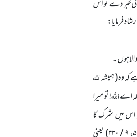
ئی خبر دے تو اس
شاد فرمایا:
والاہوں ۔
اللہ
ے کہ وہ
( ہمیشہ
اللہ
کہ اے
! تو میرا
 اس میں
شرک کا
،
۵
۹
/
۳۳۰
)
یعنی