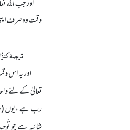
اللہ
اور جب
تعا
وقت وہ صرف اپنی ذ
ترجمۂ
کنزُ
ا
اور یہ اس 
تعالیٰ کے لئے واحد
رب ہے ،یوں
(ہ
شائبہ ہے جو تَوحی