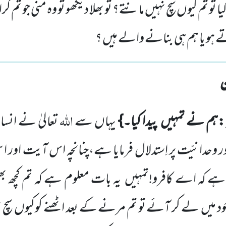
ا تو تم کیوں سچ نہیں مانتے؟ تو بھلا دیکھو تو وہ منی جو تم گ
ہو یا ہم ہی بنانے والے ہیں ؟
اللہ
:ہم نے تمہیں
پیدا کیا۔}
یہاں سے
تعالیٰ نے انسان
ر
وحدانیّت پر اِستدلال فرمایا ہے،چنانچہ اس آیت اور ا 
ہ ہے کہ اے کافرو!تمہیں
یہ بات معلوم ہے کہ تم کچھ بھ
د میں
لے کر آئے تو تم مرنے کے بعد اٹھنے کوکیوں
سچ 