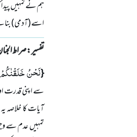
ہم نے تمہیں پیدا کی
اسے (آدمی) بناتے 
تفسیر : ‎صراط الجنان
نَحْنُ خَلَقْنٰكُمْ
{
سے اپنی قدرت او
آیات کا خلاصہ ی
تمہیں
عدم سے وجو