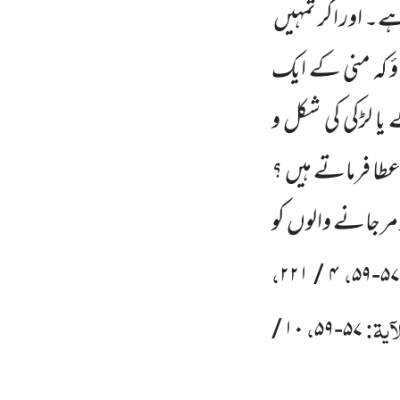
۔ اور اگر تمہیں
ٔ کہ منی کے ایک
یا لڑکی کی شکل و
عطا فرماتے ہیں ؟
 مر جانے والوں
کو
،
،
۲۲۱
/
۴
۵۹
-
۵
آیۃ:
،
/
۱۰
۵۹
-
۵۷