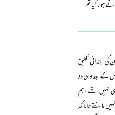
راتے ہو۔ کیا تم
 کی ابتدائی تخلیق
س کے بعد والی دو
ی نہیں
تھے ،ہم
نہیں
مانتے حالانکہ