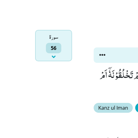
سورۃ
56
قُوْنَ(57) اَفَرَءَیْتُمْ مَّا تُمْنُوْنَﭤ(58) ءَاَنْتُمْ تَخْلُقُوْنَهٗۤ اَمْ
Kanz ul Iman