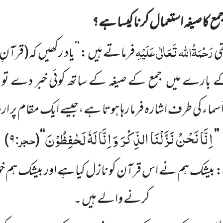
مع کا صیغہ استعمال کرنا کیسا ہے؟
رَحْمَۃُاللہ تَعَالٰی عَلَیْہِ
قی
فرماتے ہیں :
’’یاد رکھیں
کہ
(قرآنِ 
 کے بارے میں
جمع کے صیغہ کے ساتھ کوئی خبر دے تو
اء کی طرف اشارہ فرما رہا ہوتا ہے،جیسے ایک مقام پر ارشا
اِنَّا نَحْنُ نَزَّلْنَا الذِّكْرَ وَ اِنَّا لَهٗ لَحٰفِظُوْنَ
حجر:
)
۹
(
‘‘
’’
:
بیشک ہم نے اس قرآن کو نازل کیا
ہے اور بیشک ہم خ
کرنے والے ہیں ۔