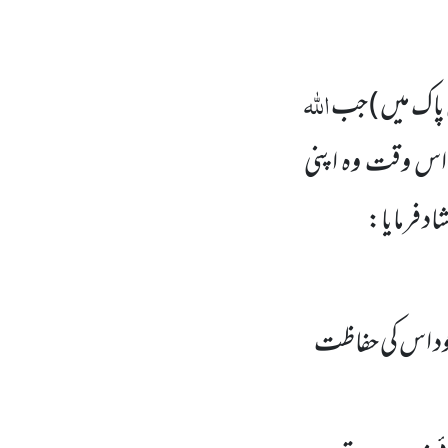
اللہ
پاک میں )
جب
 اس وقت وہ اپنی
د فرمایا:
ود اس کی حفاظت