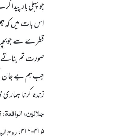
جو پہلی بار پیدا کر
اس بات میں کہ
ہم
قطرے سے جوبچہ پ
صورت تم بناتے ہو
جب ہم بے جان نطف
زندہ کرنا ہماری
جلالین، الواقعۃ، ت
، روح الب
۴۱۶
-
۴۱۵