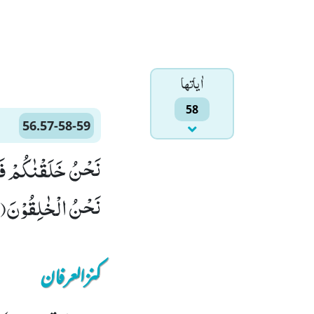
اٰياتها
58
56.57-58-59
نَحْنُ الْخٰلِقُوْنَ(59)
کنزالعرفان