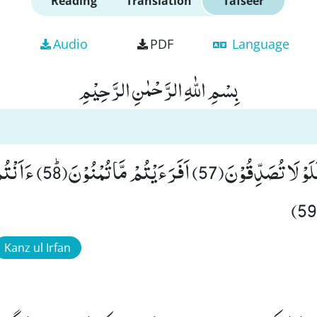
Reading
Translation
Tafseer
Audio
PDF
Language
بِسْمِ اللّٰهِ الرَّحْمٰنِ الرَّحِیْمِ
نَحْنُ خَلَقْنٰكُمْ فَلَوْ لَا تُصَدِّ
Kanz ul Irfan