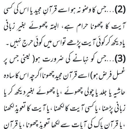
(2)
…جس کا وضو نہ ہو اسے قرآنِ مجید یا اس کی کسی
آیت کا چھونا حرام ہے، البتہ چھوئے بغیر زبانی
یادیکھ کر کوئی آیت پڑھے تواس میں کوئی حرج نہیں ۔
(3)
…جس کو نہانے کی ضرورت ہو
( یعنی جس پر
غسل فرض ہو)
اسے قرآن مجید چھونا اگرچہ اس کا سادہ
حاشیہ یا جلد یا چولی چھوئے ،یا چھوئے بغیردیکھ کر یا
زبانی پڑھنا ،یا کسی آیت کا لکھنا ،یا آیت کا تعویذ لکھنا
،یا قرآنِ پاک کی آیات سے لکھا تعویذ چھونا ،یا قرآن