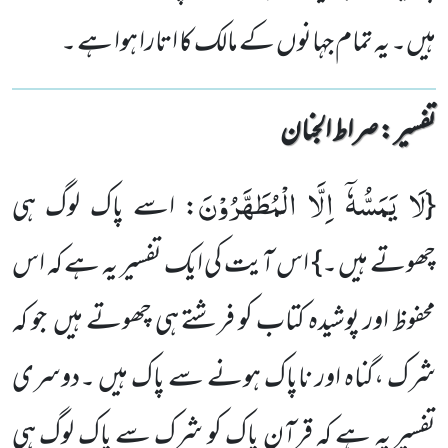
ہیں۔ یہ تمام جہانوں کے مالک کا اتارا ہوا ہے ۔
تفسیر : ‎صراط الجنان
لَا یَمَسُّهٗۤ اِلَّا الْمُطَهَّرُوْنَ
{
: اسے پاک لوگ ہی
چھوتے ہیں ۔} اس آیت کی ایک تفسیر یہ ہے کہ اس
محفوظ اور پوشیدہ کتاب کو فرشتے ہی چھوتے ہیں جو کہ
شرک ،گناہ اور ناپاک ہونے سے پاک ہیں ۔دوسری
تفسیر یہ ہے کہ قرآن پاک کو شرک سے پاک لوگ ہی