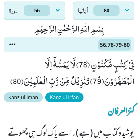
اٰياتها
سورۃ
56
80
بِسْمِ اللّٰهِ الرَّحْمٰنِ الرَّحِیْمِ
56.78-79-80
فِیْ كِتٰبٍ مَّكْنُوْنٍۙ (78) لَّا یَمَسُّهٗۤ اِلَّا
الْمُطَهَّرُوْنَﭤ(79) تَنْزِیْلٌ مِّنْ رَّبِّ الْعٰلَمِیْنَ(80)
Kanz ul Iman
Kanz ul Irfan
کنزالعرفان
پوشیدہ کتاب میں (ہے)۔ اسے پاک لوگ ہی چھوتے