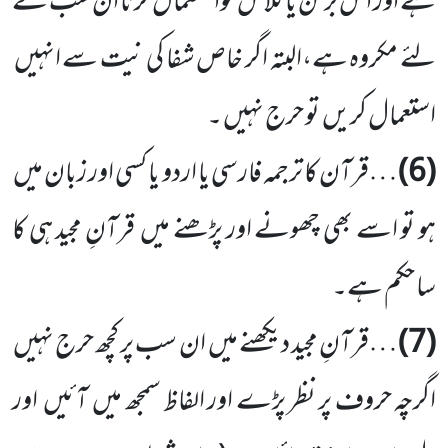
ہے اور اس برتن یا گلاس کواستعمال کرنا ان سب کے
لئے مکروہ ہے،البتہ اگر خاص شفا کی نیت سے انہیں
استعمال کریں تو حرج نہیں ۔
(6)
…قرآن کا ترجمہ فارسی یا اردو یا کسی اور زبان میں
ہو تو اسے بھی چھونے اور پڑھنے میں قرآنِ مجید ہی کا
سا حکم ہے۔
(7)
…قرآنِ مجید دیکھنے میں ان سب پر کچھ حرج نہیں
اگرچہ حروف پر نظر پڑے اور الفاظ سمجھ میں آئیں اور