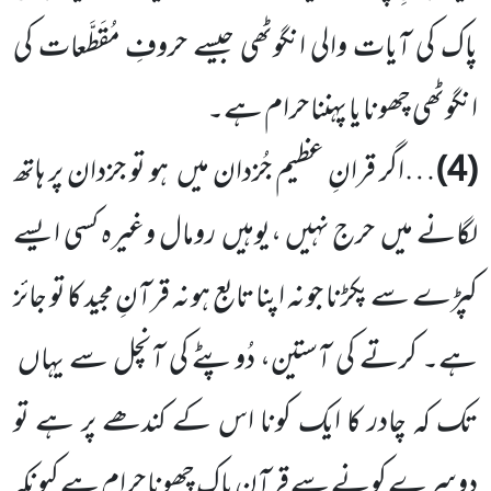
پاک کی آیات والی انگوٹھی جیسے حروفِ مُقَطَّعات کی
انگوٹھی چھونا یا پہننا حرام ہے۔
(4)
…اگر قرانِ عظیم جُزدان میں ہو تو جزدان پر ہاتھ
لگانے میں حرج نہیں ،یوہیں رومال وغیرہ کسی ایسے
کپڑے سے پکڑنا جو نہ اپنا تابع ہو نہ قرآنِ مجید کا تو جائز
ہے۔ کرتے کی آستین، دُوپٹے کی آنچل سے یہاں
تک کہ چادر کا ایک کونا اس کے کندھے پر ہے تو
دوسرے کونے سے قرآن پاک چھونا حرام ہے کیونکہ