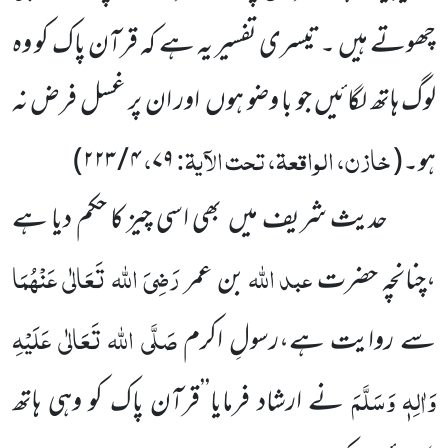
چھوتے ہیں ۔تیسری تفسیر یہ ہے کہ قرآن پاک کو وہ
لوگ ہاتھ لگائیں جو با وضو ہوں اور ان پر غسل فرض نہ
خازن، الواقعۃ، تحت الآیۃ:
،
ہو۔
(
۷۹
۴ / ۲۲۳
)
حدیث شریف میں بھی اسی چیز کا حکم دیا ہے
عبد
اللہ
رَضِیَ اللہ تَعَالٰی عَنْہُمَا
،چنانچہ حضرت
بن عمر
صَلَّی اللہ تَعَالٰی عَلَیْہِ
سے روایت ہے،رسولِ اکرم
وَاٰلِہٖ وَسَلَّمَ
نے ارشاد فرمایا’’قرآن پاک کو وہی ہاتھ