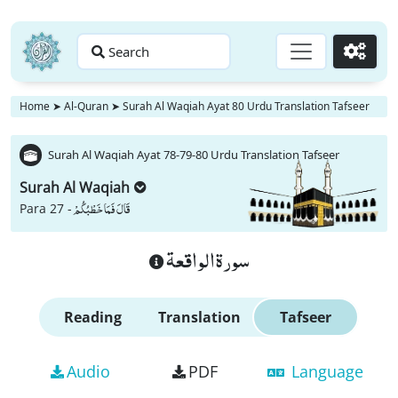
Search
Go
Home
➤
Al-Quran
➤
Surah Al Waqiah Ayat 80 Urdu Translation Tafseer
Surah Al Waqiah Ayat 78-79-80 Urdu Translation Tafseer
Surah Al Waqiah
قَالَ فَمَا خَطْبُكُمْ
Para 27 -
سورة الواقعة
Reading
Translation
Tafseer
Audio
PDF
Language