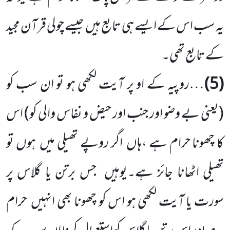
یہ سب اس کے ایسے ہی تابع ہیں جیسے چولی قرآن مجید
کے تابع تھی۔
(5)
…روپیہ کے او پر آیت لکھی ہو تو ان سب کو
(یعنی بے وضو اور جنب اور حیض و نفاس والی کو)
اس
کا چھونا حرام ہے ،ہاں اگر روپے تھیلی میں ہوں تو
تھیلی اٹھانا جائز ہے۔یوہیں جس برتن یا گلاس پر
سورت یا آیت لکھی ہو اس کو چھونا بھی انہیں حرام