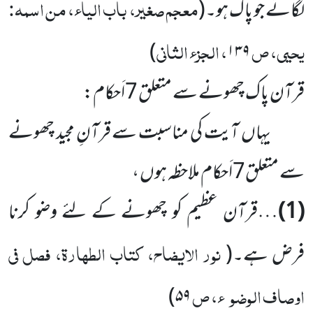
معجم صغیر، باب الیاء، من اسمہ:
لگائے جو پاک ہو۔
(
یحیی، ص
، الجزء الثانی
)
۱۳۹
قرآن پاک چھونے سے متعلق 7اَحکام:
یہاں آیت کی مناسبت سے قرآنِ مجید چھونے
سے متعلق7اَحکام ملاحظہ ہوں ،
(1)
…قرآن عظیم کو چھونے کے لئے وضو کرنا
نور الایضاح، کتاب الطہارۃ، فصل فی
فرض ہے۔
(
اوصاف الوضو
ء
، ص
)
۵۹