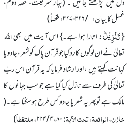
دل میں پڑھتے جائیں ۔
(
بہار شریعت، حصہ دوم،
غسل کا بیان،
۱ / ۳۲۶-۳۲۷، ملخصاً
)
تَنْزِیْلٌ
اللہ
{
: اتارا ہوا ہے۔} اس آیت میں بھی
تعالیٰ نے ان لوگوں کا رد کیا جو قرآن پاک کو شعر ،جادو یا
کہانت کہتے ہیں ،اور ارشاد فرمایا کہ یہ قرآن اس ربّ
تعالیٰ کی طرف سے نازل کیا گیا ہے جو سب جہانوں کا
مالک ہے توپھر یہ شعر یا جادو کس طرح ہو سکتا ہے۔
(
خازن، الواقعۃ، تحت الآیۃ:
،
، ملتقطاً
)
۴ / ۲۲۴
۸۰