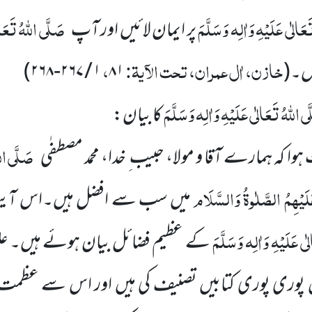
عَالٰی عَلَیْہِ وَاٰلِہ وَسَلَّمَ
صَلَّی اللہُ تَعَال
پر ایمان لائیں اور آپ
خازن، اٰل عمران، تحت الآیۃ:
،
یں۔
(
۸۱
۱ / ۲۶۷-۲۶۸)
ی اللہُ تَعَالٰی عَلَیْہِ وَاٰلِہ وَسَلَّمَ
کا بیان:
صَلَّی الل
 ہمارے آقا و مولا، حبیب ِ خدا، محمد مصطفٰی
لَیْہِمُ الصَّلٰوۃُ وَالسَّلَام
میں سب سے افضل ہیں۔اس آیت 
ٰی عَلَیْہِ وَاٰلِہ وَسَلَّمَ
کے عظیم فضائل بیان ہوئے ہیں۔ عل
ں پوری پوری کتابیں تصنیف کی ہیں اور اس سے عظمت ِ