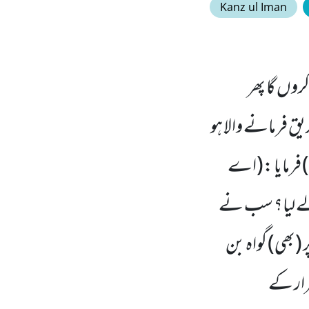
Kanz ul Iman
روں گا پھر
 فرمانے والا ہو
ے) فرمایا :(اے
مہ لے لیا؟ سب نے
 (بھی) گواہ بن
رار کے