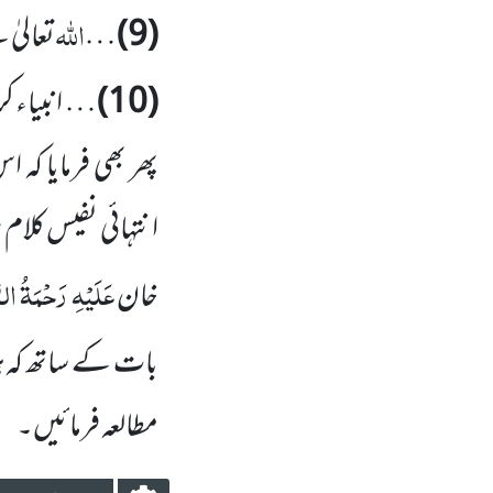
اللہ
(9)
…
تعالیٰ 
(10)
… انبیاء ک
پھر بھی فرمایا کہ 
عَلَیْہِ رَحْمَۃُ الر
خان
بات کے ساتھ کہ 
مطالعہ فرمائیں۔