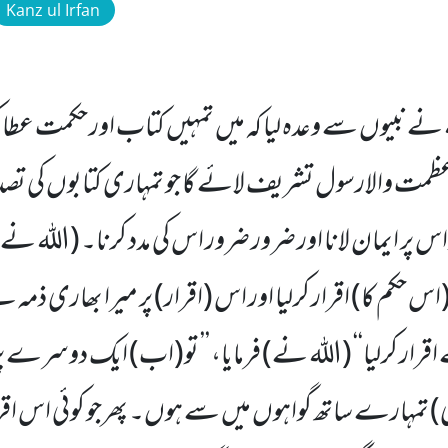
Kanz ul Irfan
ہ نے نبیوں سے وعدہ لیا کہ میں تمہیں کتاب اور حکمت عطا ک
ت والارسول تشریف لائے گا جو تمہاری کتابوں کی تصدیق
اس پر ایمان لانا اور ضرور ضرور اس کی مدد کرنا۔ (اللہ ن
 (اس حکم کا) اقرار کرلیا اور اس (اقرار) پر میرا بھاری ذ
قرار کرلیا‘‘ (اللہ نے) فرمایا، ’’ تو(اب) ایک دوسرے پر
بھی) تمہارے ساتھ گواہوں میں سے ہوں۔ پھرجو کوئی اس اق