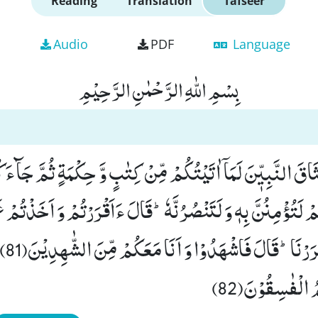
Reading
Translation
Tafseer
Audio
PDF
Language
بِسْمِ اللّٰهِ الرَّحْمٰنِ الرَّحِیْمِ
یْثَاقَ النَّبِیّٖنَ لَمَاۤ اٰتَیْتُكُمْ مِّنْ كِتٰبٍ وَّ حِكْمَةٍ ثُمَّ جَآء
ْ لَتُؤْمِنُنَّ بِهٖ وَ لَتَنْصُرُنَّهٗؕ-قَالَ ءَاَقْرَرْتُمْ وَ اَخَذْتُمْ ع
اِصْرِی
 الْفٰسِقُوْنَ(82)