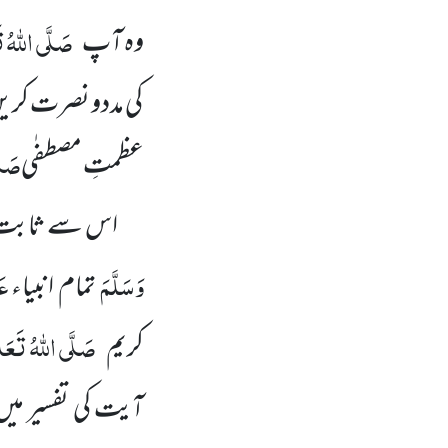
صَلَّی اللہُ تَ
وہ آپ
کی مددو نصرت کر
صَلَّ
عظمتِ مصطفٰی
اس سے ثابت ہوا کہ
وَسَلَّمَ
عَ
تمام انبیاء
صَلَّی اللہُ تَعَال
کریم
آیت کی تفسیر می