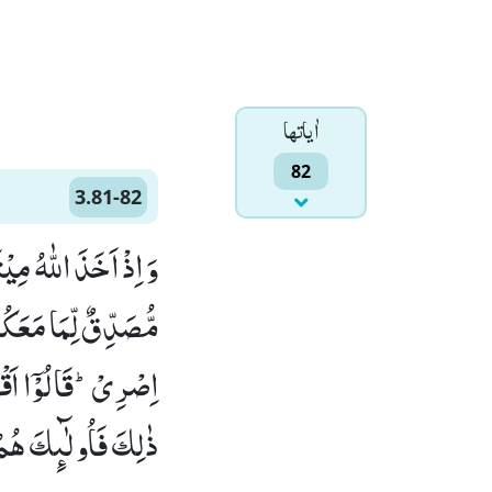
اٰياتها
82
3.81-82
وَ اِذْ اَخَذَ اللّٰهُ مِ
مُّصَدِّقٌ لِّمَا مَعَكُم
ذٰلِكَ فَاُولٰٓىٕكَ هُمُ