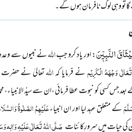
گاتو وہی لوگ نافرمان ہوں گے۔
ِیْثَاقَ النَّبِیّٖنَ
اللہ
: اور یاد کرو جب
نے نبیوں سے وعدہ 
َعَالٰی وَجْہَہُ الْکَرِیْم
اللہ
نے فرمایا کہ
تعالیٰ نے حضرت
بعد جس کسی کو نبوت عطا فرمائی ،ان سے سیدُ الانبیاء، محم
َلَّمَ
عَلَیْہِمُ الصَّلٰوۃُ وَالسَّلَ
کے متعلق عہد لیا اور ان انبیاء
صَلَّی اللہُ تَعَالٰی عَلَیْہِ وَاٰلِہ وَسَ
ان کی حیات میں سرورِکائنات