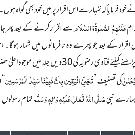
نے خود فرمایا کہ تمہارے اس اقرار پر میں خود بھی گواہ ہوں۔
عَلَیْہِمُ الصَّلٰوۃُ وَالسَّلَام
رام
سے اقرار کرنے کے بعد پھر جانا مُ
اس اقرار کے بعد جو پھرے وہ نافرمانوں میں شمار ہوگا۔ ا
انتہائی نفیس کلام پڑھنے کیلئے فتاویٰ رضویہ کی 30ویں جل
َّحْمٰنْ
تَجَلِّیُ الْیَقِین بِاَنَّ نَبِیَّنَا سَیِّدُ الْمُرْسَلِین
کی تصنیف ’’
‘‘
(
صَلَّی اللہُ تَعَالٰی عَلَیْہِ وَاٰلِہٖ وَسَلَّم
ہمارے نبی
تمام رسولوں 