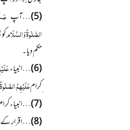
صَلّ
(5)
…آپ
الصَّلٰوۃُ وَالسَّلَام
کو 
حکم دیا۔
عَلَیْ
(6)
…انبیاء
عَلَیْہِمُ الصَّلٰوۃ
ِکرام
(7)
…انبیاء کرام
(8)
…اقرار کے بعد