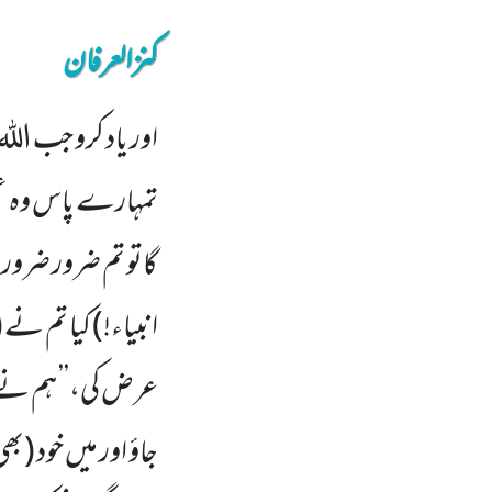
کنزالعرفان
اور یاد کرو جب الل
تمہارے پاس وہ عظم
گاتو تم ضرور ضرور 
انبیاء!) کیا تم نے
عرض کی،’’ ہم نے ا
جاؤ اور میں خود (