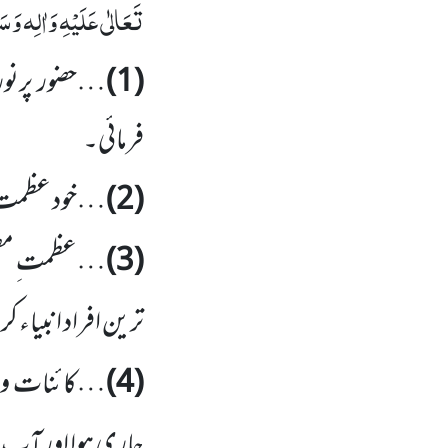
تَعَالٰی عَلَیْہِ وَاٰلِہ وَسَ
(1)
…حضور پرنور
فرمائی۔
(2)
…خود عظمت ِ
(3)
…عظمت ِ مص
ترین افراد انبیاء ک
(4)
…کائنات وجو
جاری ہوا اور آپ