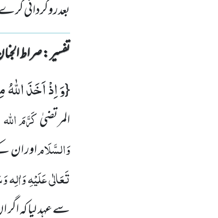
بعدروگردانی کرے 
تفسیر : ‎صراط الجنان
وَ اِذْ اَخَذَ اللّٰهُ م
{
کَرَّمَ اللہ ت
المرتضیٰ
وَالسَّلَام
اور ان کے 
تَعَالٰی عَلَیْہِ وَاٰلِہ وَس
سے عہد لیا کہ اگر 