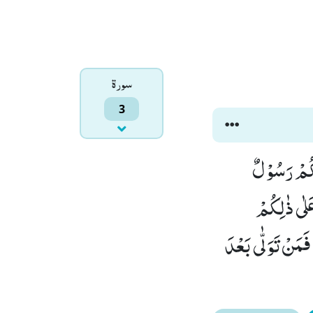
سورۃ
3
َكُمْ رَسُوْلٌ
َلٰى ذٰلِكُمْ
ْؕ-قَالُوْۤا اَقْرَرْنَاؕ-قَالَ فَاشْهَدُوْا وَ اَنَا مَعَكُمْ مِّنَ الشّٰهِدِیْنَ(81) فَمَنْ تَوَلّٰى بَعْدَ