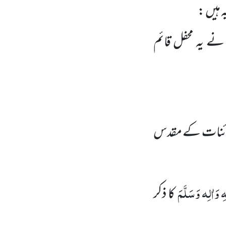
ہیں :
 نے یہ محفل قائم
کائنات کے مقدس
ِ وَاٰلِہ وَسَلَّمَ
کا ذکر