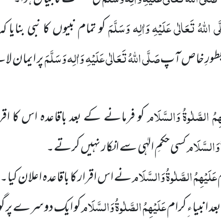
َی اللہُ تَعَالٰی عَلَیْہِ وَاٰلِہ وَسَلَّمَ
کو تمام نبیوں کا نبی بنایا کہ
صَلَّی اللہُ تَعَالٰی عَلَیْہِ وَاٰلِہ وَسَلَّمَ
بطورِ خاص آپ
پر ایمان لان
ہِمُ الصَّلٰوۃُ وَالسَّلَام
کو فرمانے کے بعد باقاعدہ اس کا اقرار 
ُ وَالسَّلَام
کسی حکمِ الہٰی سے انکار نہیں کرتے۔
عَلَیْہِمُ الصَّلٰوۃُ وَالسَّلَام
نے اس اقرار کا باقاعدہ اعلان کیا۔
عَلَیْہِمُ الصَّلٰوۃُ وَالسَّلَام
 انبیاء ِکرام
کو ایک دوسرے پر گوا