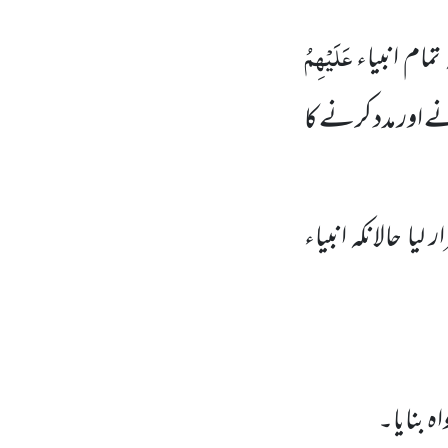
عَلَیْہِمُ
 تمام انبیاء
ے اور مدد کرنے کا
لیا حالانکہ انبیاء
ہ بنایا۔