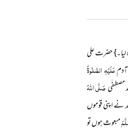
لیا۔} حضرت علی
عَلَیْہِ الصَّلٰوۃُ
 آدم
صَلَّی اللہُ
د مصطفٰی
ام
نے اپنی قوموں
لَّمَ
مبعوث ہوں تو