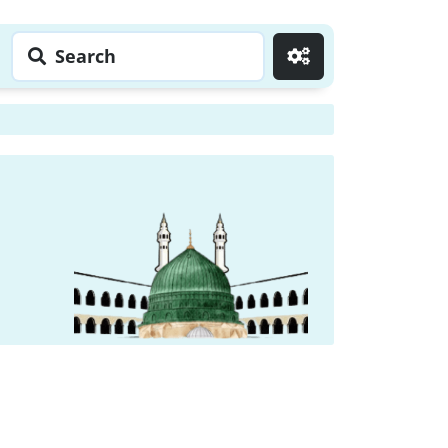
Search
Go