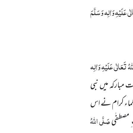
ٰی عَلَیْہِ وَاٰلِہ وَسَلَّمَ
ہُ تَعَالٰی عَلَیْہِ وَاٰلِہ
مبارکہ میں نبی
ماء کرام نے اس
صَلَّی اللہُ
 مصطفٰی