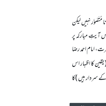
تَصَوَّر نہیں لیکن
س آیتِ مبارکہ پر
د میں موجود اعلیٰ حضرت، امام احمد رضا
یقین کا اظہار اس
کے سردار ہیں )
کا