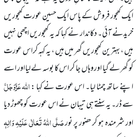
ایک کھجور فروش کے پاس ایک حسین عورت کھجوریں
خریدنے آئی۔ دکاندار
نے کہا کہ یہ کھجوریں اچھی نہیں
ہیں ، بہترین کھجوریں گھر میں ہیں ، یہ کہہ کراس عورت
کو گھر لے گیا اور وہاں جا کر اس کا بوسہ
لے لیااور اسے
اللہ عَزَّوَجَلَّ
اپنے ساتھ چمٹا لیا۔ اس عورت نے کہا :
سے ڈر۔ یہ سنتے ہی تیہان نے اس عورت کو چھوڑ دیا
صَلَّی اللہُ تَعَالٰی عَلَیْہِ وَاٰلِہٖ
اور شرمندہ ہو کر حضور پر نور