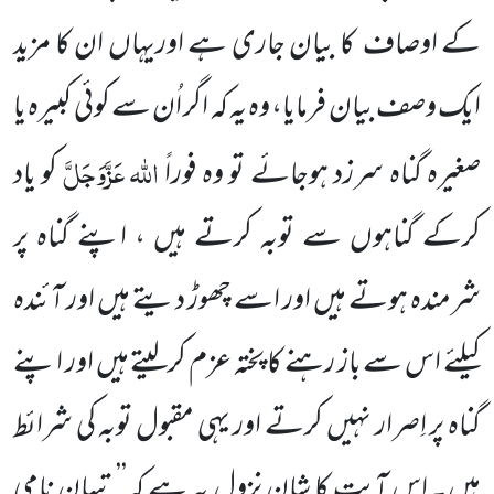
کے اوصاف
کا بیان جاری ہے اوریہاں ان کا مزید
ایک وصف بیان فرمایا، وہ یہ کہ اگر اُن سے کوئی کبیرہ یا
اللہ عَزَّوَجَلَّ
صغیرہ گناہ سرزد ہوجائے تو وہ فوراً
کو یاد
کرکے گناہوں سے توبہ کرتے ہیں ، اپنے گناہ پر
شرمندہ ہوتے ہیں اور اسے چھوڑ دیتے ہیں اور آئندہ
کیلئے اس سے باز رہنے کا پختہ عزم کرلیتے ہیں اور اپنے
گناہ پر اِصرار نہیں کرتے اور یہی مقبول توبہ کی شرائط
ہیں۔ اس آیت کا شانِ نزول یہ ہے کہ’’ تیہان نامی