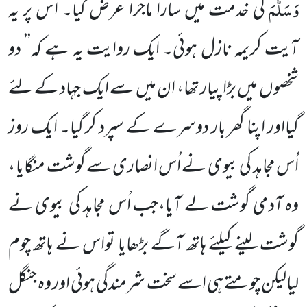
وَسَلَّمَ
کی خدمت میں سارا ماجرا عرض کیا۔ اس پر یہ
آیت کریمہ نازل ہوئی۔
ایک روایت یہ ہے کہ’’ دو
شخصوں میں بڑا پیار تھا، ان میں سے ایک جہاد کے لئے
گیااور اپنا گھر بار دوسرے کے سپرد کر گیا۔
ایک روز
اُس مجاہد کی بیوی نے اُس انصاری سے گوشت منگایا ،
وہ آدمی گوشت لے آیا،جب اُس مجاہد کی بیوی نے
گوشت
لینے کیلئے ہاتھ آگے بڑھایا تواس نے ہاتھ چوم
لیالیکن چومتے ہی اسے سخت شرمندگی ہوئی اور وہ جنگل