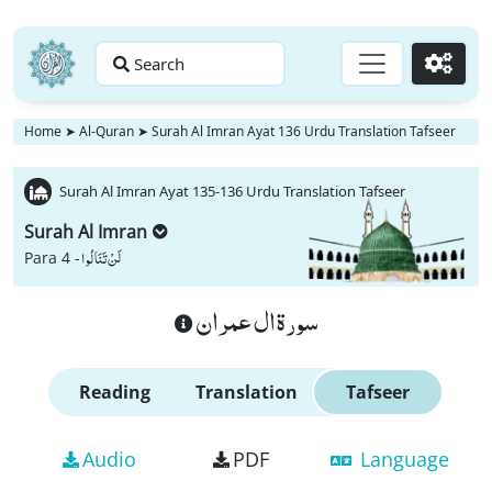
Search
Go
Home
➤
Al-Quran
➤
Surah Al Imran Ayat 136 Urdu Translation Tafseer
Surah Al Imran Ayat 135-136 Urdu Translation Tafseer
Surah Al Imran
لَنْ تَنَالُوا
Para 4 -
سورة ال عمران
Reading
Translation
Tafseer
Audio
PDF
Language