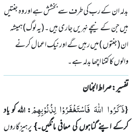
بدلہ ان کے رب کی طرف سے بخشش ہے اور وہ جنتیں
ہیں جن کے نیچے نہریں جاری ہیں ۔ (یہ لوگ) ہمیشہ
ان (جنتوں ) میں رہیں گے اورنیک اعمال کرنے
والوں کا کتنا اچھا بدلہ ہے۔
تفسیر : ‎صراط الجنان
ذَكَرُوا اللّٰهَ فَاسْتَغْفَرُوْا لِذُنُوْبِهِمْ
{
اللہ
:
کو یاد
کرکے اپنے گناہوں کی معافی مانگیں۔}
پرہیزگاروں