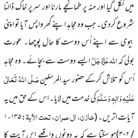
میں نکل گیا اور منہ
پر طمانچے مارنا اور سرپر خاک ڈالنا
شروع کردی۔ جب وہ مجاہد اپنے گھر واپس آیا تو اپنی
بیوی سے اپنے اُس دوست کا حال
پوچھا۔ عورت
اللہ
عَزَّوَجَلَّ
بولی کہ
ایسے دوست سے بچائے۔ وہ مجاہد
صَلَّی اللہُ تَعَالٰی
اُس کو تلاش کرکے حضور سید المرسَلین
عَلَیْہِ وَاٰلِہٖ وَسَلَّمَ
کی خدمت میں لایا۔ اس کے حق میں یہ
خازن، اٰل عمران، تحت الآیۃ
آیات اتریں۔
(
: ۱۳۵، ۱
/ ۳۰۲)
ہو سکتا ہے کہ یہ دونوں واقعے اس آیت کا