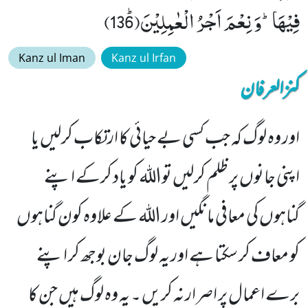
فِیْهَاؕ-وَ نِعْمَ اَجْرُ الْعٰمِلِیْنَﭤ(136)
Kanz ul Iman
Kanz ul Irfan
کنزالعرفان
اور وہ لوگ کہ جب کسی بے حیائی کا ارتکاب کرلیں یا
اپنی جانوں پر ظلم کرلیں تواللہ کو یاد کرکے اپنے
گناہوں کی معافی مانگیں اور اللہ کے علاوہ کون گناہوں
کو معاف کر سکتا ہے اور یہ لوگ جان بوجھ کر اپنے
برے اعمال پر اصرار نہ کریں ۔ یہ وہ لوگ ہیں جن کا