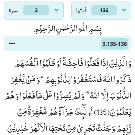
اٰياتها
سورۃ
3
136
بِسْمِ اللّٰهِ الرَّحْمٰنِ الرَّحِیْمِ
3.135-136
وَ الَّذِیْنَ اِذَا فَعَلُوْا فَاحِشَةً اَوْ ظَلَمُوْۤا اَنْفُسَهُمْ
ذَكَرُوا اللّٰهَ فَاسْتَغْفَرُوْا لِذُنُوْبِهِمْ۫-وَ مَنْ یَّغْفِرُ
الذُّنُوْبَ اِلَّا اللّٰهُ ﳑ وَ لَمْ یُصِرُّوْا عَلٰى مَا فَعَلُوْا وَ هُمْ
یَعْلَمُوْنَ(135) اُولٰٓىٕكَ جَزَآؤُهُمْ مَّغْفِرَةٌ مِّنْ
رَّبِّهِمْ وَ جَنّٰتٌ تَجْرِیْ مِنْ تَحْتِهَا الْاَنْهٰرُ خٰلِدِیْنَ