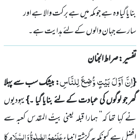
بنایا گیا وہ ہے جو مکہ میں ہے برکت والا ہے اور
سارے جہان والوں کے لئے ہدایت ہے۔
تفسیر : ‎صراط الجنان
اِنَّ اَوَّلَ بَیْتٍ وُّضِعَ لِلنَّاسِ
{
: بیشک سب سے پہلا
گھر جو لوگوں کی عبادت کے لئے بنایا گیا ۔}
یہودیوں
نے کہا تھا کہ’’ ہمارا قبلہ یعنی بیتُ المقدس کعبہ سے
عَلَیْہِمُ الصَّلٰوۃُ وَالسَّلَام
افضل ہے کیونکہ یہ گزشتہ انبیاء
کا