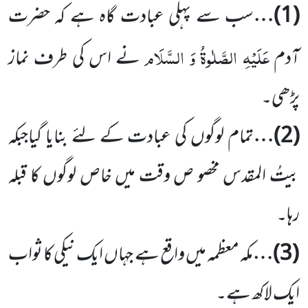
(
1
)…
سب سے پہلی عبادت گاہ ہے کہ حضرت
عَلَیْہِ الصَّلٰوۃُ وَ السَّلَام
آدم
نے اس کی طرف نماز
پڑھی۔
(
2
)…
تمام لوگوں کی عبادت کے لئے بنایا گیاجبکہ
بیتُ المقدس مخصو ص وقت میں خاص لوگوں کا قبلہ
رہا۔
(
3
)…
مکہ معظمہ میں واقع ہے جہاں ایک نیکی کا ثواب
ایک لاکھ ہے۔