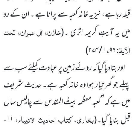
قبلہ رہا ہے، نیزیہ خانہ کعبہ سے پرانا ہے ۔ ان کے رد
خازن، اٰل عمران، تحت
میں یہ آیتِ کریمہ اتری ۔
(
الآیۃ:
،
)
۱ / ۲۷۴
۹۶
اور بتا دیا گیا کہ روئے زمین پر عبادت کیلئے سب سے
پہلے جو گھر تیار ہوا وہ خانہ کعبہ ہے۔ حدیث شریف
میں
ہے
کہ ’’کعبہ معظمہ بیتُ المقدس سے چالیس سال
بخاری، کتاب احادیث الانبیاء
قبل بنایا گیا۔
(
، ۱۱-