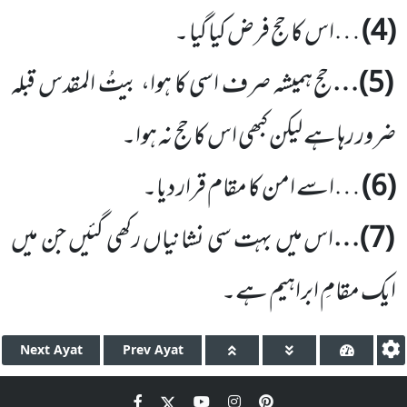
(
4
)
…اس کا حج فرض کیا گیا ۔
(
5
)…
حج ہمیشہ صرف اسی کا ہوا، بیتُ المقدس قبلہ
ضرور رہا ہے لیکن کبھی اس کا حج نہ ہوا۔
(
6
)
…اسے امن کا مقام قرار دیا۔
(
7
)…
اس میں بہت سی نشانیاں رکھی گئیں جن میں
ایک مقامِ ابراہیم ہے۔
Next
Ayat
Prev
Ayat