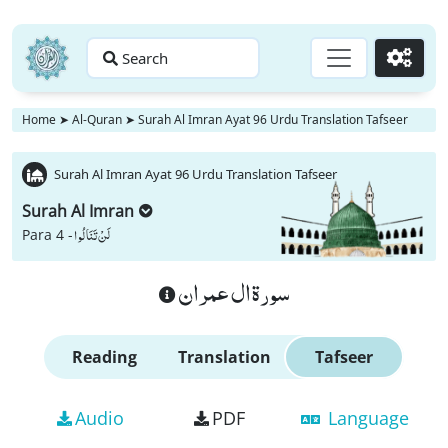
Search
Go
Home
➤
Al-Quran
➤
Surah Al Imran Ayat 96 Urdu Translation Tafseer
Surah Al Imran Ayat 96 Urdu Translation Tafseer
Surah Al Imran
لَنْ تَنَالُوا
Para 4 -
سورة ال عمران
Reading
Translation
Tafseer
Audio
PDF
Language