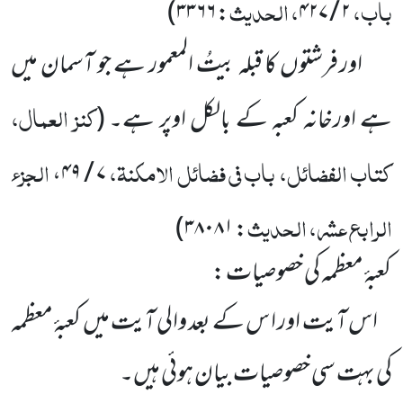
باب،
، الحدیث
: ۳۳۶۶)
۲ / ۴۲۷
اور فرشتوں کا قبلہ بیتُ المعمور ہے جو آسمان میں
کنز العمال،
ہے اورخانہ کعبہ کے بالکل اوپر ہے۔
(
کتاب الفضائل، باب فی فضائل الامکنۃ،
الجزء
۷ / ۴۹،
الرابع عشر، الحدیث
: ۳۸۰۸۱)
کعبۂ معظمہ کی خصوصیات :
اس آیت اور ا س کے بعد والی آیت میں کعبۂ معظمہ
کی بہت سی خصوصیات بیان ہوئی ہیں۔