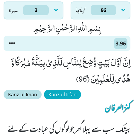
اٰياتها
سورۃ
3
96
بِسْمِ اللّٰهِ الرَّحْمٰنِ الرَّحِیْمِ
3.96
اِنَّ اَوَّلَ بَیْتٍ وُّضِعَ لِلنَّاسِ لَلَّذِیْ بِبَكَّةَ مُبٰرَكًا وَّ
هُدًى لِّلْعٰلَمِیْنَۚ (96)
Kanz ul Iman
Kanz ul Irfan
کنزالعرفان
بیشک سب سے پہلا گھر جو لوگوں کی عبادت کے لئے