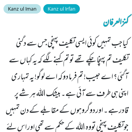
Kanz ul Iman
Kanz ul Irfan
کنزالعرفان
کیا جب تمہیں کوئی ایسی تکلیف پہنچی جس سے دگنی
تکلیف تم پہنچا چکے تھے تو تم کہنے لگے کہ یہ کہاں سے
آگئی؟ اے حبیب! تم فرما دو کہ اے لوگو! یہ تمہاری
اپنی ہی طرف سے آئی ہے۔بیشک اللہ ہر شے پر
قادرہے ۔ اور دوگروہوں کے مقابلے کے دن تمہیں
جو تکلیف پہنچی تووہ اللہ کے حکم سے تھی اور اس لئے