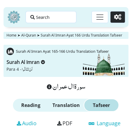
Search
Go
Home
➤
Al-Quran
➤
Surah Al Imran Ayat 166 Urdu Translation Tafseer
Surah Al Imran Ayat 165-166 Urdu Translation Tafseer
Surah Al Imran
لَنْ تَنَالُوا
Para 4 -
سورة ال عمران
Reading
Translation
Tafseer
Audio
PDF
Language