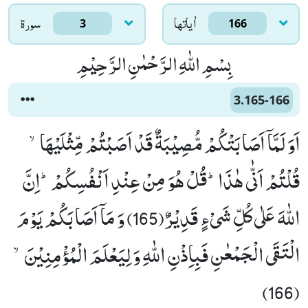
اٰياتها
سورۃ
3
166
بِسْمِ اللّٰهِ الرَّحْمٰنِ الرَّحِیْمِ
3.165-166
اَوَ لَمَّاۤ اَصَابَتْكُمْ مُّصِیْبَةٌ قَدْ اَصَبْتُمْ مِّثْلَیْهَاۙ-
قُلْتُمْ اَنّٰى هٰذَاؕ-قُلْ هُوَ مِنْ عِنْدِ اَنْفُسِكُمْؕ-اِنَّ
اللّٰهَ عَلٰى كُلِّ شَیْءٍ قَدِیْرٌ(165) وَ مَاۤ اَصَابَكُمْ یَوْمَ
الْتَقَى الْجَمْعٰنِ فَبِاِذْنِ اللّٰهِ وَ لِیَعْلَمَ الْمُؤْمِنِیْنَۙ
(166)