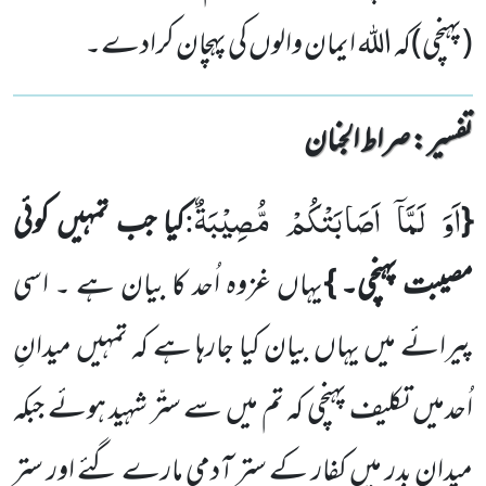
(پہنچی)کہ اللہ ایمان والوں کی پہچان کرادے۔
تفسیر : ‎صراط الجنان
اَوَ
لَمَّاۤ
اَصَابَتْكُمْ
مُّصِیْبَةٌ
{
کیا جب تمہیں کوئی
:
مصیبت پہنچی۔ }
یہاں غزوہ اُحد کا بیان ہے ۔ اسی
پیرائے میں یہاں
بیان کیا جارہا ہے کہ تمہیں میدانِ
اُحدمیں تکلیف پہنچی کہ تم میں سے ستّر شہید ہوئے جبکہ
میدانِ بدر میں کفار کے ستر آدمی
مارے گئے اور ستر