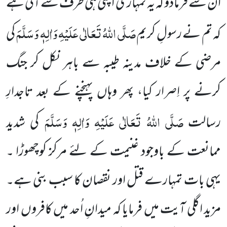
ان سے فرمادو کہ یہ تمہاری اپنی ہی طرف سے آئی ہے
صَلَّی اللہُ تَعَالٰی عَلَیْہِ وَاٰلِہٖ وَسَلَّمَ
کہ تم نے رسولِ کریم
کی
مرضی
کے خلاف مدینہ طیبہ سے باہر نکل کر جنگ
کرنے پر اِصرار کیا، پھر وہاں پہنچنے کے بعد تاجدارِ
صَلَّی اللہُ تَعَالٰی عَلَیْہِ وَاٰلِہٖ وَسَلَّمَ
رسالت
کی شدید
ممانعت کے باوجود غنیمت کے لئے مرکز کوچھوڑا ۔
یہی بات تمہارے قتل اور نقصان کا سبب بنی ہے۔
مزید
اگلی آیت میں فرمایا کہ میدانِ اُحد میں کافروں اور