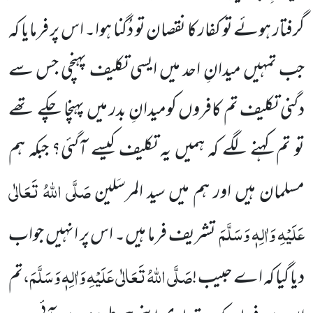
گرفتار ہوئے تو کفار کا نقصان تو دُگنا ہوا۔ اس پر فرمایا کہ
جب تمہیں میدانِ احد میں ایسی تکلیف پہنچی جس سے
دگنی تکلیف تم کافروں کومیدانِ بدر میں پہنچا چکے تھے
تو تم کہنے لگے کہ ہمیں یہ تکلیف کیسے آگئی؟ جبکہ ہم
صَلَّی اللہُ تَعَالٰی
مسلمان ہیں اور ہم
میں سید المرسَلین
عَلَیْہِ وَاٰلِہٖ وَسَلَّمَ
تشریف فرما ہیں۔ اس پر انہیں جواب
صَلَّی اللہُ تَعَالٰی عَلَیْہِ وَاٰلِہٖ وَسَلَّمَ
،
دیا گیا کہ اے حبیب !
تم