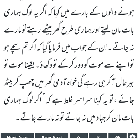
ہونے والوں کے
بارے میں کہا کہ اگر یہ لوگ ہماری
بات مان لیتے اور ہماری طرح گھر بیٹھے رہتے تو مارے
نہ جاتے ۔ ان کے جواب میں
فرمایا گیا کہ اگر تم سچے ہو
تو اپنے سے موت کو دور کرکے تو دکھاؤ۔ یقینا موت تو
بہرحال آکر ہی رہے گی خواہ آدمی گھر میں چھپ کر بیٹھ
جائے ،تو یہ کہنا سراسر غلط ہے کہ’’ اگر لوگ ہماری
بات مان کر جہاد میں نہ جاتے تو نہ مارے جاتے۔
Next
Ayat
Prev
Ayat