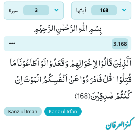
اٰياتها
سورۃ
3
168
بِسْمِ اللّٰهِ الرَّحْمٰنِ الرَّحِیْمِ
3.168
اَلَّذِیْنَ قَالُوْا لِاِخْوَانِهِمْ وَ قَعَدُوْا لَوْ اَطَاعُوْنَا مَا
قُتِلُوْاؕ-قُلْ فَادْرَءُوْا عَنْ اَنْفُسِكُمُ الْمَوْتَ اِنْ
كُنْتُمْ صٰدِقِیْنَ(168)
Kanz ul Iman
Kanz ul Irfan
کنزالعرفان