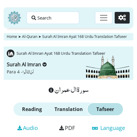
Search
Go
Home
➤
Al-Quran
➤
Surah Al Imran Ayat 168 Urdu Translation Tafseer
Surah Al Imran Ayat 168 Urdu Translation Tafseer
Surah Al Imran
لَنْ تَنَالُوا
Para 4 -
سورة ال عمران
Reading
Translation
Tafseer
Audio
PDF
Language